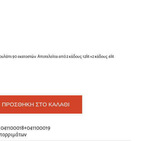
ουλάπι 90 εκατοστών. Αποτελείται από 2 κάδους 12lit +2 κάδους 6lit
ΠΡΟΣΘΉΚΗ ΣΤΟ ΚΑΛΆΘΙ
:
041100018+041100019
πορριμάτων