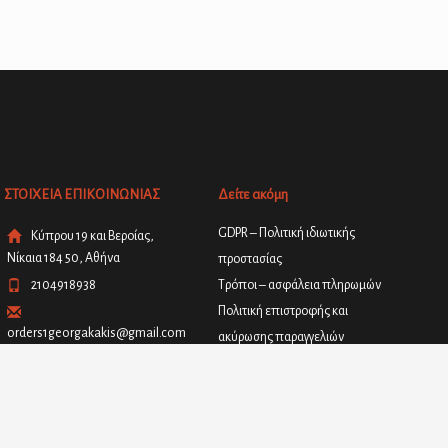
ΣΤΟΙΧΕΙΑ ΕΠΙΚΟΙΝΩΝΙΑΣ
Δείτε ακόμη
GDPR – Πολιτική ιδιωτικής
Κύπρου 19 και Βεροίας,
Νίκαια 184 50, Αθήνα
προστασίας
2104918938
Τρόποι – ασφάλεια πληρωμών
Πολιτική επιστροφής και
orders1georgakakis@gmail.com
ακύρωσης παραγγελιών
Όροι και προϋποθέσεις
Facebook
Πολιτική παράδοσης προϊόντων
Instagram