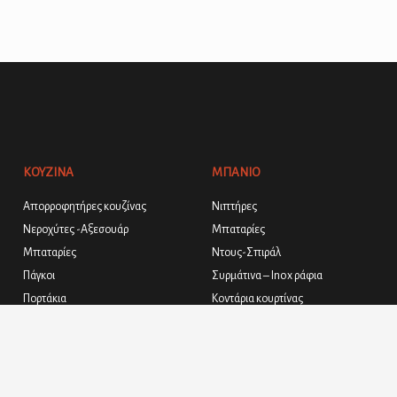
ΚΟΥΖΙΝΑ
ΜΠΑΝΙΟ
Απορροφητήρες κουζίνας
Νιπτήρες
Νεροχύτες -Αξεσουάρ
Μπαταρίες
Μπαταρίες
Ντους-Σπιράλ
Πάγκοι
Συρμάτινα – Inox ράφια
Πορτάκια
Κοντάρια κουρτίνας
Έτοιμα κουτιά
Αξεσουάρ μπάνιου