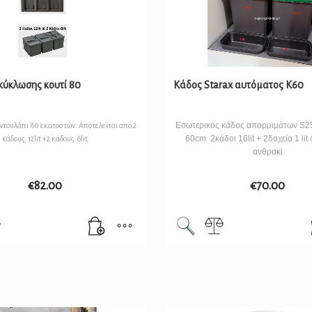
κύκλωσης κουτί 80
Κάδος Starax αυτόματος Κ60
Εσωτερικός κάδος απορριμάτων S25
 ντουλάπι 80 εκατοστών. Αποτελείται από 2
60cm 2κάδοι 16lit + 2δοχεία 1 lit
κάδους 12lit +2 κάδους 6lit
ανθρακί
€
82.00
€
70.00