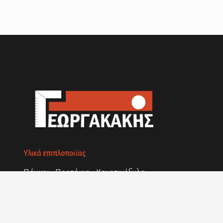
Υλικά επιπλοποιϊας
Πάγκοι - Πορτάκια - Κουρτινόξυλα -
Απορροφητήρες - Νεροχύτες και ότι
άλλο χρειάζεται το σπίτι σας ή η
επιχείρησή σας με παρουσία στο χώρο