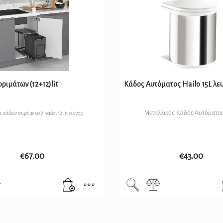
ριμάτων (12+12)lit
Κάδος Αυτόματος Hailo 15L λε
Μεταλλικός Κάδος Αυτόματος
κάδων συρόμενο 2 κάδοι 12 lit ο ένας
€
67.00
€
43.00