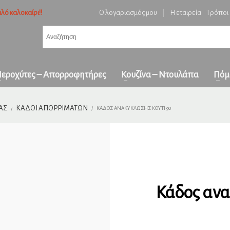
λό καλοκαίρι!!
Ο λογαριασμός μου
|
Η εταιρεία
Τρόποι
3
ή ειδών και επιβεβαίωση παραγγελίας.
Πληρωμή με
αντικαταβολή
&
πα
όλη την Ελλάδα
ε επικοινωνήστε μαζί μας στο
orders1georgakakis@gmail.com
| Τώρα πληρωμέ
εροχύτες – Απορροφητήρες
Κουζίνα – Ντουλάπα
Πόμ
ΑΣ
ΚΆΔΟΙ ΑΠΟΡΡΙΜΆΤΩΝ
ΚΆΔΟΣ ΑΝΑΚΎΚΛΩΣΗΣ ΚΟΥΤΊ 90
Κάδος ανα