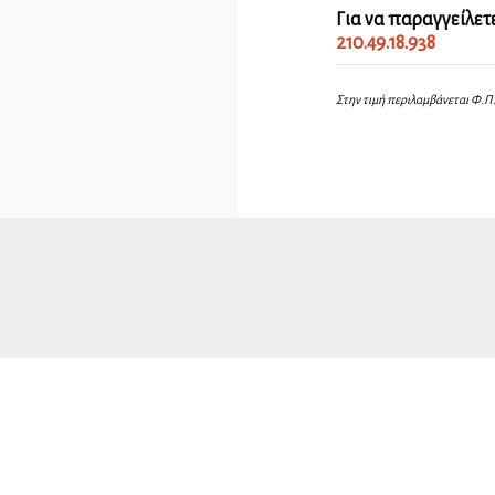
Για να παραγγείλετ
210.49.18.938
Στην τιμή περιλαμβάνεται Φ.Π