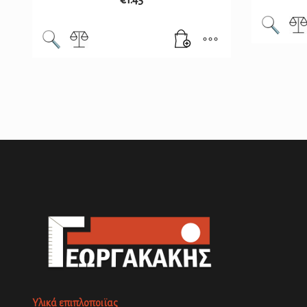
€
1.45
Υλικά επιπλοποιϊας