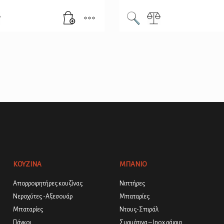
ΚΟΥΖΙΝΑ
ΜΠΑΝΙΟ
Απορροφητήρες κουζίνας
Νιπτήρες
Νεροχύτες -Αξεσουάρ
Μπαταρίες
Μπαταρίες
Ντους-Σπιράλ
Πάγκοι
Συρμάτινα – Inox ράφια