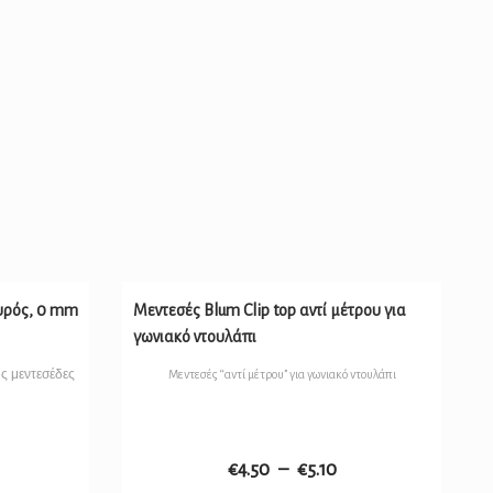
αυρός, 0 mm
Μεντεσές Blum Clip top αντί μέτρου για
γωνιακό ντουλάπι
υς μεντεσέδες
Μεντεσές “αντί μέτρου” για γωνιακό ντουλάπι
€
4.50
–
€
5.10