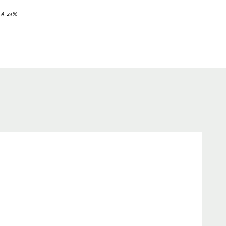
.Α. 24%