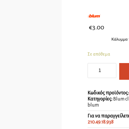
€
3.00
Κάλυμμα γ
Σε απόθεμα
Κάλυμμα
μεντεσέ
κρυστάλλου
νίκελ
ματ
Κωδικός προϊόντος
ποσότητα
Κατηγορίες:
Blum cl
blum
Για να παραγγείλετ
210.49.18.938