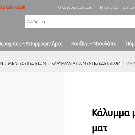
λό καλοκαίρι!!
Ο λογαριασμός μου
|
Η εταιρεία
Τρόποι
3
ή ειδών και επιβεβαίωση παραγγελίας.
Πληρωμή με
αντικαταβολή
&
πα
όλη την Ελλάδα
ε επικοινωνήστε μαζί μας στο
orders1georgakakis@gmail.com
| Τώρα πληρωμέ
εροχύτες – Απορροφητήρες
Κουζίνα – Ντουλάπα
Πόμ
ΩΝ
ΜΕΝΤΕΣΈΔΕΣ BLUM
ΚΑΛΎΜΜΑΤΑ ΓΙΑ ΜΕΝΤΕΣΈΔΕΣ BLUM
ΚΆΛΥΜ
Κάλυμμα μ
ματ