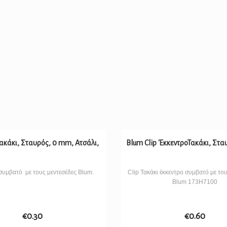
Τακάκι, Σταυρός, 0 mm, Ατσάλι,
Blum Clip ΈκκεντροΤακάκι, Στ
συμβατό με τους μεντεσέδες Blum.
Clip Τακάκι έκκεντρο συμβατό με το
Blum 173H7100
€
0.30
€
0.60