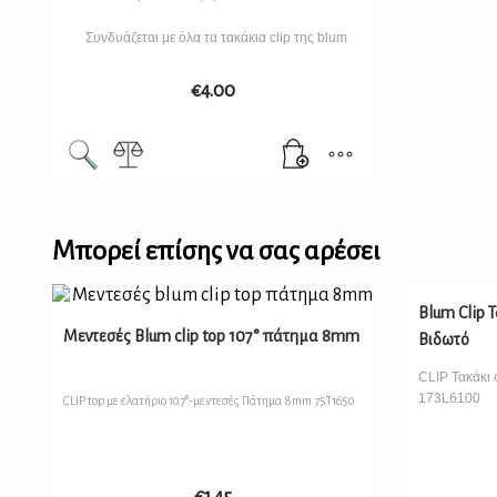
Συνδυάζεται με όλα τα τακάκια clip της blum
€
4.00
Μπορεί επίσης να σας αρέσει
Blum Clip 
Μεντεσές Blum clip top 107° πάτημα 8mm
Βιδωτό
CLIP Τακάκι 
173L6100
CLIP top με ελατήριο 107°-μεντεσές Πάτημα 8mm 75T1650