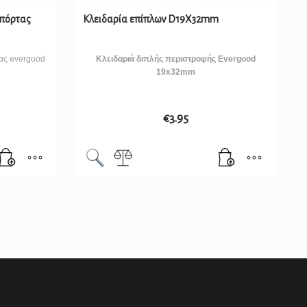
 πόρτας
Κλειδαρία επίπλων D19X32mm
τας evergood
Κλειδαριά διπλής περιστροφής Evergood
19x32mm
€
3.95