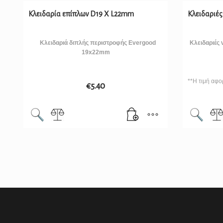
Κλειδαρία επίπλων D19 X L22mm
Κλειδαριές
Κλειδαριά διπλής περιστροφής Evergood
Κλειδαριές 
19x22mm
**Η τιμή αφορ
€
5.40