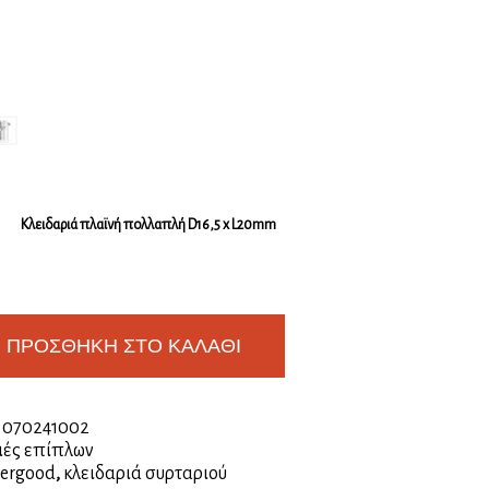
Κλειδαριά πλαϊνή πολλαπλή D16,5 x L20mm
ΠΡΟΣΘΉΚΗ ΣΤΟ ΚΑΛΆΘΙ
:
070241002
ιές επίπλων
vergood
,
κλειδαριά συρταριού