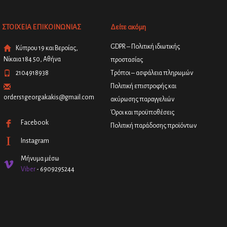
ΣΤΟΙΧΕΙΑ ΕΠΙΚΟΙΝΩΝΙΑΣ
Δείτε ακόμη
GDPR – Πολιτική ιδιωτικής
Κύπρου 19 και Βεροίας,
Νίκαια 184 50, Αθήνα
προστασίας
2104918938
Τρόποι – ασφάλεια πληρωμών
Πολιτική επιστροφής και
orders1georgakakis@gmail.com
ακύρωσης παραγγελιών
Όροι και προϋποθέσεις
Facebook
Πολιτική παράδοσης προϊόντων
Instagram
Μήνυμα μέσω
Viber
- 6909295244