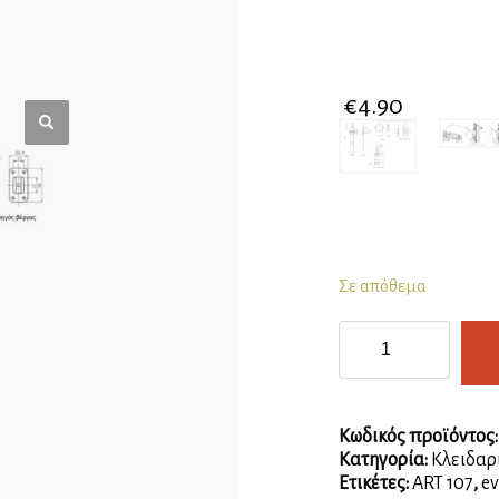
€
4.90
Σε απόθεμα
Κλειδαριά
πλαϊνή
πολλαπλή
D16,5
x
Κωδικός προϊόντος
L20mm
Κατηγορία:
Κλειδαρ
ποσότητα
Ετικέτες:
ART 107
,
e