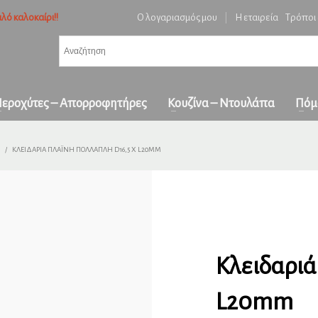
λό καλοκαίρι!!
Ο λογαριασμός μου
|
Η εταιρεία
Τρόποι
3
ή ειδών και επιβεβαίωση παραγγελίας.
Πληρωμή με
αντικαταβολή
&
πα
όλη την Ελλάδα
ε επικοινωνήστε μαζί μας στο
orders1georgakakis@gmail.com
| Τώρα πληρωμέ
εροχύτες – Απορροφητήρες
Κουζίνα – Ντουλάπα
Πόμ
ΚΛΕΙΔΑΡΙΆ ΠΛΑΪΝΉ ΠΟΛΛΑΠΛΉ D16,5 X L20MM
Κλειδαριά
L20mm