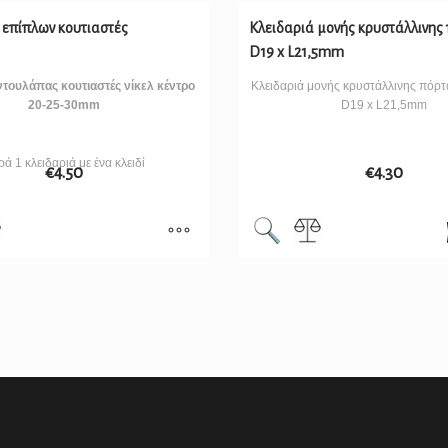
 επίπλων κουτιαστές
Κλειδαριά μονής κρυστάλλινης
D19 x L21,5mm
ντουλάπας κουτιαστές νίκελ κέντρο
Κλειδαριά μονής κρυστάλλινης πόρ
20-25-30mm
D19 x L21,5mm
ά 1 κλειδαριά με ένα κλειδί
€
4.50
€
4.30