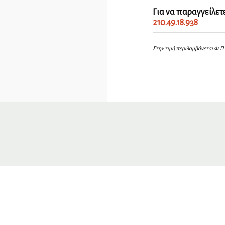
Για να παραγγείλετ
210.49.18.938
Στην τιμή περιλαμβάνεται Φ.Π