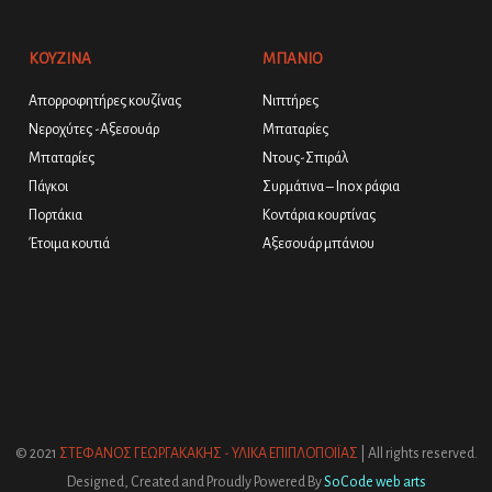
ΚΟΥΖΙΝΑ
ΜΠΑΝΙΟ
Απορροφητήρες κουζίνας
Νιπτήρες
Νεροχύτες -Αξεσουάρ
Μπαταρίες
Μπαταρίες
Ντους-Σπιράλ
Πάγκοι
Συρμάτινα – Inox ράφια
Πορτάκια
Κοντάρια κουρτίνας
Έτοιμα κουτιά
Αξεσουάρ μπάνιου
© 2021
ΣΤΕΦΑΝΟΣ ΓΕΩΡΓΑΚΑΚΗΣ - ΥΛΙΚΑ ΕΠΙΠΛΟΠΟΙΪΑΣ
| All rights reserved.
Designed, Created and Proudly Powered By
SoCode web arts