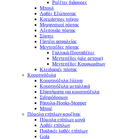
Ροζέτες διάφορες
Μπουλ
Λαβές Εξώπορτας
Κρεμάστρες τοίχου
Μηχανισμοί πόρτας
Αξεσουάρ πόρτας
Σύρτες
Γάντζοι ασφαλείας
Μεντεσέδες πόρτας
Γαλλικά-Πορταδέλες
Μεντεσέδες (αλε ρετουρ)
Μεντεσέδες Κουφωμάτων
Κλειδαριές πόρτας
Κουρτινόξυλα
Κουρτινόξυλα ξύλινα
Κουρτινόξυλα μεταλλικά
Εξαρτήματα για κουρτινόξυλα
Σιδηρόδρομοι
Ράουλα-Hooks-Stopper
Μπριζ
Πόμολα επίπλων-κουζίνας
Πόμολα επίπλων μονά
Λαβές επίπλων
Παιδικές λαβές επίπλων
Gola