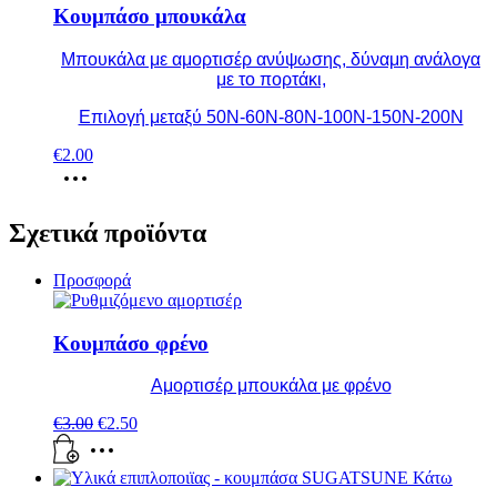
Κουμπάσο μπουκάλα
Μπουκάλα με αμορτισέρ ανύψωσης, δύναμη ανάλογα
με το πορτάκι,
Επιλογή μεταξύ 50N-60Ν-80Ν-100Ν-150Ν-200Ν
€
2.00
Σχετικά προϊόντα
Προσφορά
Κουμπάσο φρένο
Αμορτισέρ μπουκάλα με φρένο
€
3.00
€
2.50