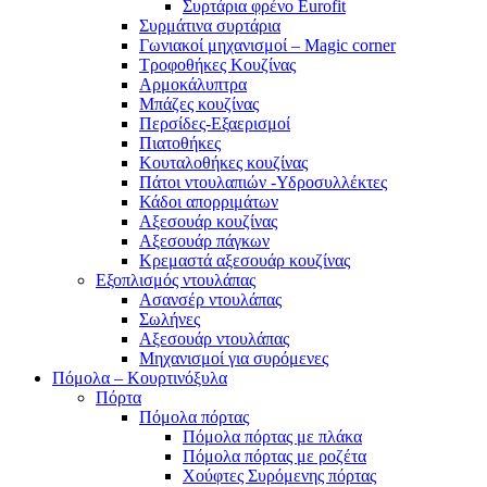
Συρτάρια φρένο Eurofit
Συρμάτινα συρτάρια
Γωνιακοί μηχανισμοί – Magic corner
Τροφοθήκες Κουζίνας
Αρμοκάλυπτρα
Μπάζες κουζίνας
Περσίδες-Εξαερισμοί
Πιατοθήκες
Κουταλοθήκες κουζίνας
Πάτοι ντουλαπιών -Υδροσυλλέκτες
Κάδοι απορριμάτων
Αξεσουάρ κουζίνας
Αξεσουάρ πάγκων
Κρεμαστά αξεσουάρ κουζίνας
Εξοπλισμός ντουλάπας
Ασανσέρ ντουλάπας
Σωλήνες
Αξεσουάρ ντουλάπας
Μηχανισμοί για συρόμενες
Πόμολα – Κουρτινόξυλα
Πόρτα
Πόμολα πόρτας
Πόμολα πόρτας με πλάκα
Πόμολα πόρτας με ροζέτα
Χούφτες Συρόμενης πόρτας