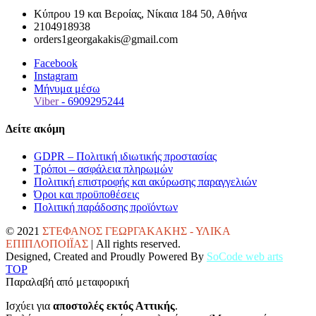
Κύπρου 19 και Βεροίας, Νίκαια 184 50, Αθήνα
2104918938
orders1georgakakis@gmail.com
Facebook
Instagram
Μήνυμα μέσω
Viber
- 6909295244
Δείτε ακόμη
GDPR – Πολιτική ιδιωτικής προστασίας
Τρόποι – ασφάλεια πληρωμών
Πολιτική επιστροφής και ακύρωσης παραγγελιών
Όροι και προϋποθέσεις
Πολιτική παράδοσης προϊόντων
© 2021
ΣΤΕΦΑΝΟΣ ΓΕΩΡΓΑΚΑΚΗΣ - ΥΛΙΚΑ
ΕΠΙΠΛΟΠΟΙΪΑΣ
| All rights reserved.
Designed, Created and Proudly Powered By
SoCode web arts
TOP
Παραλαβή από μεταφορική
Ισχύει για
αποστολές εκτός Αττικής
.