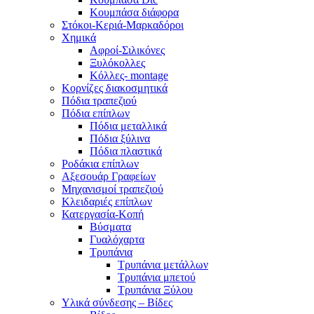
Κουμπάσα διάφορα
Στόκοι-Κεριά-Μαρκαδόροι
Χημικά
Αφροί-Σιλικόνες
Ξυλόκολλες
Κόλλες- montage
Κορνίζες διακοσμητικά
Πόδια τραπεζιού
Πόδια επίπλων
Πόδια μεταλλικά
Πόδια ξύλινα
Πόδια πλαστικά
Ροδάκια επίπλων
Αξεσουάρ Γραφείων
Μηχανισμοί τραπεζιού
Κλειδαριές επίπλων
Κατεργασία-Κοπή
Βύσματα
Γυαλόχαρτα
Τρυπάνια
Τρυπάνια μετάλλων
Τρυπάνια μπετού
Τρυπάνια Ξύλου
Υλικά σύνδεσης – Βίδες