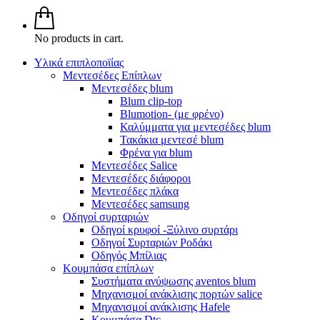
No products in cart.
Υλικά επιπλοποϊίας
Μεντεσέδες Επίπλων
Μεντεσέδες blum
Blum clip-top
Blumotion- (με φρένο)
Καλύμματα για μεντεσέδες blum
Τακάκια μεντεσέ blum
Φρένα για blum
Μεντεσέδες Salice
Μεντεσέδες διάφοροι
Μεντεσέδες πλάκα
Μεντεσέδες samsung
Οδηγοί συρταριών
Οδηγοί κρυφοί -Ξύλινο συρτάρι
Οδηγοί Συρταριών Ροδάκι
Οδηγός Μπίλιας
Κουμπάσα επίπλων
Συστήματα ανύψωσης aventos blum
Μηχανισμοί ανάκλισης πορτών salice
Μηχανισμοί ανάκλισης Hafele
Κουμπάσα Dtc