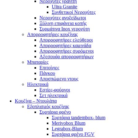
Νεροχύτες γρανίτη
Ultra Granite
Συνθετικοί Νεροχύτες
Νεροχύτες ανοξείδωτοι
Ξύλινη επιφάνεια κοπής
Συρμάτινα Inox νεροχύτη
Απορροφητήρες κουζίνας
Απορροφητήρες ελεύθεροι
Απορροφητήρες καμινάδα
Απορροφητήρες συρόμενοι
Αξεσουάρ απορροφητήρων
Μπαταρίες
Επιτοίχιες
Πάγκου
Αποσπώμενο ντους
Ηλεκτρικά
Εστίες-φούρνοι
Σετ ηλεκτρικά
Κουζίνα – Ντουλάπα
Εξοπλισμός κουζίνας
Συρτάρια φρένο
Συρτάρια tandembox- blum
Merivobox Blum
Legrabox-Blum
Συρτάρια φρένο FGV