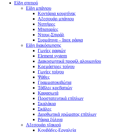
Είδη σπιτιού
Είδη μπάνιου
Κοντάρια κουρτίνας
Αξεσουάρ μπάνιου
Νιπτήρες
Μπαταρίες
Ντους-Σπιράλ
Συρμάτινα – Inox ράφια
Είδη διακόσμησης
Γωνίες ραφιών
Element system
Διακοσμητικά προφίλ αλουμινίου
Κρεμάστρες τοίχου
Γωνίες τοίχου
Ψάθες
Γραμματοκιβώτια
Τάβλες κρεβατιών
Καφασωτά
Προστατευτικά επίπλων
Σκαλάκια
Σκάλες
Διορθωτικά χρώματος επίπλων
Ράφια ξύλινα
Αξεσουάρ τζακιού
Κουβάδες-Εργαλεία