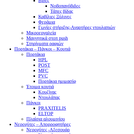
Βίδες
Νοβοπανόβιδες
Τάπες βίδας
Καβίλιες Ξύλινες
Φεράμια
Γωνίες στήριξης-Αναρτήρες ντουλαπιών
Μικροεργαλεία
Μαγνητικά στοπ push
Στηρίγματα ραφιών
Πορτάκια – Πάγκοι – Κουτιά
Πορτάκια
HPL
POST
MFC
PVC
Πορτάκια ημιμασίφ
Έτοιμα κουτιά
Κουζίνας
Ντουλάπας
Πάγκοι
PRAXITELIS
ELTOP
Πλαίσια αλουμινίου
Νεροχύτες – Απορροφητήρες
Νεροχύτες -Αξεσουάρ