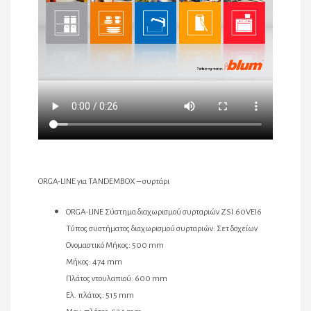
ORGA-LINE για TANDEMBOX – συρτάρι
ORGA-LINE Σύστημα διαχωρισμού συρταριών ZSI.60VEI6
Τύπος συστήματος διαχωρισμού συρταριών: Σετ δοχείων
Ονομαστικό Μήκος: 500 mm
Μήκος: 474 mm
Πλάτος ντουλαπιού: 600 mm
Ελ. πλάτος: 515 mm