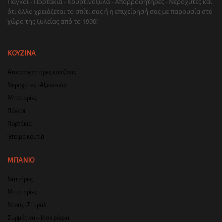
Πάγκοι - Πορτάκια - Κουρτινόξυλα - Απορροφητήρες - Νεροχύτες και
ότι άλλο χρειάζεται το σπίτι σας ή η επιχείρησή σας με παρουσία στο
χώρο της ξυλείας από το 1990!
ΚΟΥΖΙΝΑ
Απορροφητήρες κουζίνας
Νεροχύτες -Αξεσουάρ
Μπαταρίες
Πάγκοι
Πορτάκια
Έτοιμα κουτιά
ΜΠΑΝΙΟ
Νιπτήρες
Μπαταρίες
Ντους-Σπιράλ
Συρμάτινα – Inox ράφια