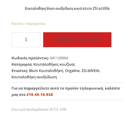
Κουταλοθήκη blum ανοξείδωτη κουτί 60cm ZSI.60VEI6
Κατόπιν παραγγελίας
Κουταλοθήκη
ΠΡΟΣΘΉΚΗ ΣΤΟ ΚΑΛΆΘΙ
Blum
κουτί
60
Κωδικός προϊόντος:
041120004
ποσότητα
Κατηγορία:
Κουταλοθήκες κουζίνας
Ετικέτες:
Blum Κουταλοθήκη
,
Orgaline
,
ZSI.60VEI6
,
Κουταλοθήκη ανοξείδωτη
Για να παραγγείλετε αυτό το προϊόν τηλεφωνικά, καλέστε
μας στο
210.49.18.938
Στην τιμή περιλαμβάνεται Φ.Π.Α. 24%