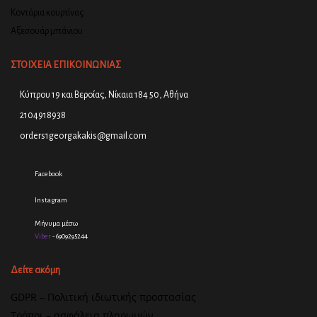
Κοντάρια κουρτίνας
Αξεσουάρ μπάνιου
ΣΤΟΙΧΕΙΑ ΕΠΙΚΟΙΝΩΝΙΑΣ
Κύπρου 19 και Βεροίας, Νίκαια 184 50, Αθήνα
2104918938
orders1georgakakis@gmail.com
Facebook
Instagram
Μήνυμα μέσω
Viber
- 6909295244
Δείτε ακόμη
GDPR – Πολιτική ιδιωτικής προστασίας
Τρόποι – ασφάλεια πληρωμών