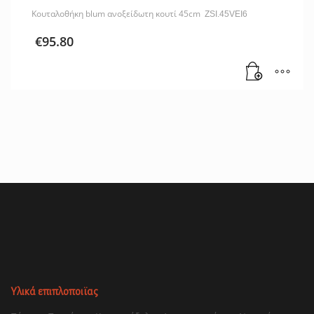
Κουταλοθήκη blum ανοξείδωτη κουτί 45cm
ZSI.45VEI6
€
95.80
Υλικά επιπλοποιϊας