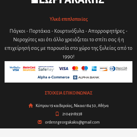
Υλικά επιπλοποιϊας
Πάγκοι - Πορτάκια - Κουρτινόξυλα - Απορροφητήρες -
Νεροχύτες και ότι άλλο χρειάζεται το σπίτι σας ή η
επιχείρησή σας με παρουσία στο χώρο της ξυλείας από το
1990!
ΣΤΟΙΧΕΙΑ ΕΠΙΚΟΙΝΩΝΙΑΣ
Κύπρου 19 και Βεροίας, Νίκαια 184 50, Αθήνα
2104918938
orders1georgakakis@gmail.com