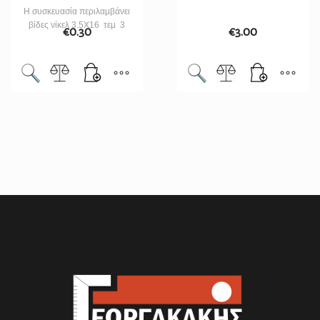
Η συσκευασία περιλαμβάνει
βίδες νίκελ 3.5Χ16 τεμ 3
€
0.30
€
3.00