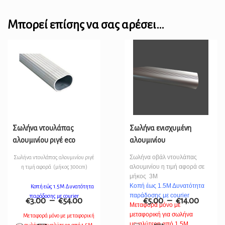
Μπορεί επίσης να σας αρέσει…
Σωλήνα ντουλάπας
Σωλήνα ενισχυμένη
αλουμινίου ριγέ eco
αλουμινίου
Σωλήνα οβάλ ντουλάπας
Σωλήνα ντουλάπας αλουμινίου ριγέ
αλουμινίου η τιμή αφορά σε
η τιμή αφορά (μήκος 300cm)
μήκος 3Μ
Κοπή έως 1.5Μ Δυνατότητα
Κοπή εώς 1.5Μ Δυνατότητα
παράδοσης με courier
παράδοσης με courier
€
3.00
–
€
54.00
€
5.00
–
€
14.00
Μεταφορά μόνο με
μεταφορική για σωλήνα
Μεταφορά μόνο με μεταφορική
μεγαλύτερη από 1,5Μ