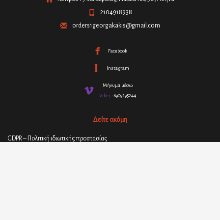
2104918938
orders1georgakakis@gmail.com
Facebook
Instagram
Μήνυμα μέσω
Viber
- 6909295244
Δείτε ακόμη
GDPR – Πολιτική ιδιωτικής προστασίας
Τρόποι – ασφάλεια πληρωμών
Πολιτική επιστροφής και ακύρωσης παραγγελιών
Όροι και προϋποθέσεις
Πολιτική παράδοσης προϊόντων
© 2021
ΣΤΕΦΑΝΟΣ ΓΕΩΡΓΑΚΑΚΗΣ - ΥΛΙΚΑ ΕΠΙΠΛΟΠΟΙΪΑΣ
| All rights