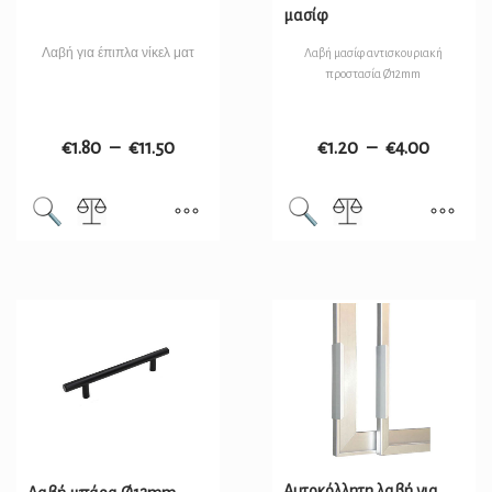
μασίφ
Λαβή για έπιπλα νίκελ ματ
Λαβή μασίφ αντισκουριακή
προστασία Ø12mm
€
1.80
–
€
11.50
€
1.20
–
€
4.00
Αυτοκόλλητη λαβή για