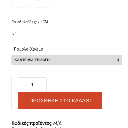
Πόμολο λαβή 137 9,6CM
-79
Πόμολο-Χρώμα
Λαβή
επίπλου
137
ποσότητα
ΠΡΟΣΘΉΚΗ ΣΤΟ ΚΑΛΆΘΙ
Κωδικός προϊόντος:
Μ/Δ