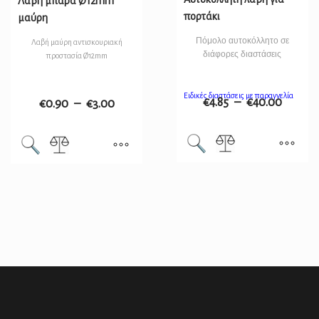
Λαβή μπάρα Ø12mm
πορτάκι
μαύρη
Πόμολο αυτοκόλλητο σε
Λαβή μαύρη αντισκουριακή
διάφορες διαστάσεις
προστασία Ø12mm
Ειδικές διαστάσεις με παραγγελία
€
4.85
–
€
40.00
€
0.90
–
€
3.00