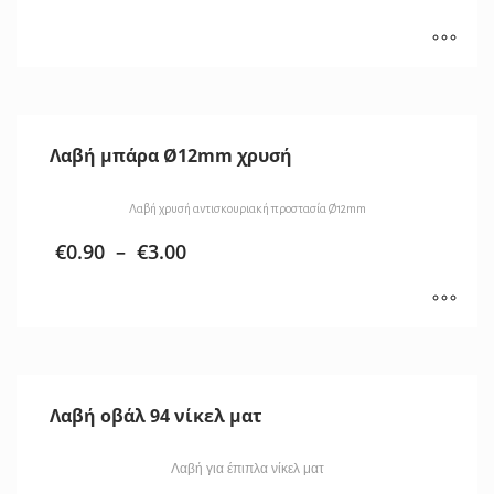
Λαβή μπάρα Ø12mm χρυσή
Λαβή χρυσή αντισκουριακή προστασία Ø12mm
€
0.90
–
€
3.00
Λαβή οβάλ 94 νίκελ ματ
Λαβή για έπιπλα νίκελ ματ