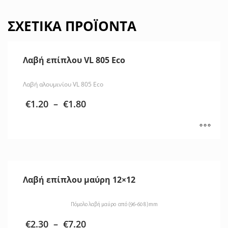
ΣΧΕΤΙΚΆ ΠΡΟΪΌΝΤΑ
Λαβή επίπλου VL 805 Eco
Λαβή αλουμινίου VL 805 Eco
€
1.20
–
€
1.80
Λαβή επίπλου μαύρη 12×12
Πόμολο λαβή μαύρο από (96-608)mm
€
2.30
–
€
7.20