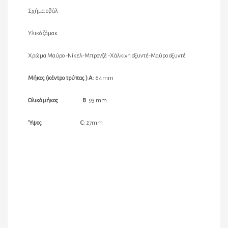
Σχήμα οβάλ
Υλικό ζάμακ
Χρώμα Μαύρο -Νίκελ-Μπρονζέ -Χάλκινη οξυντέ-Μαύρο οξυντέ
Μήκος (κέντρο τρύπας ) Α
: 64mm
Ολικό μήκος B
: 93 mm
Ύψος C
: 27mm