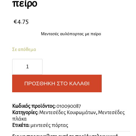
πείρο
€
4.75
Μεντεσές αυλόπορτας με πείρο
Σε απόθεμα
Μεντεσές
αυλόπορτας
με
πείρο
ΠΡΟΣΘΉΚΗ ΣΤΟ ΚΑΛΆΘΙ
ποσότητα
Κωδικός προϊόντος:
010090087
Κατηγορίες:
Μεντεσέδες Κουφωμάτων
,
Μεντεσέδες
πλάκα
Ετικέτα:
μεντεσές πόρτας