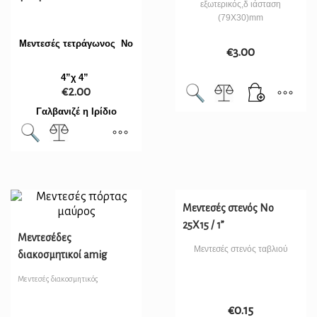
εξωτερικός,δ ιάσταση
(79X30)mm
Μεντεσές τετράγωνος Νο
€
3.00
4”χ 4”
€
2.00
Γαλβανιζέ η Ιρίδιο
Μεντεσές στενός Νο
25Χ15 / 1”
Μεντεσέδες
Μεντεσές στενός ταβλιού
διακοσμητικοί amig
Μεντεσές διακοσμητικός
€
0.15