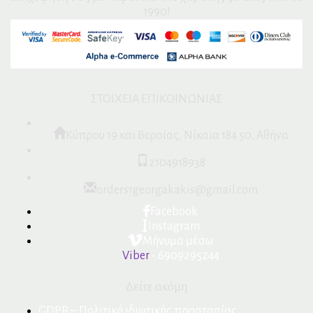
1990!
ΣΤΟΙΧΕΙΑ ΕΠΙΚΟΙΝΩΝΙΑΣ
Κύπρου 19 και Βεροίας, Νίκαια 184 50, Αθήνα
2104918938
orders1georgakakis@gmail.com
Facebook
Instagram
Μήνυμα μέσω
Viber
- 6909295244
Δείτε ακόμη
GDPR – Πολιτική ιδιωτικής προστασίας