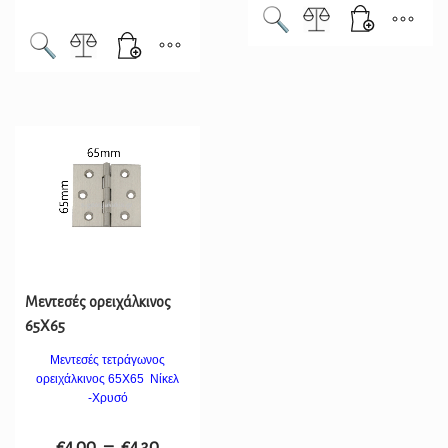
Μεντεσές ορειχάλκινος
65Χ65
Μεντεσές τετράγωνος
ορειχάλκινος 65Χ65 Νίκελ
-Χρυσό
€
4.00
–
€
4.30