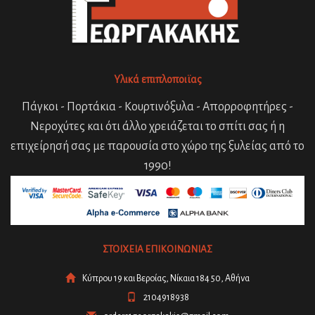
Υλικά επιπλοποιϊας
Πάγκοι - Πορτάκια - Κουρτινόξυλα - Απορροφητήρες -
Νεροχύτες και ότι άλλο χρειάζεται το σπίτι σας ή η
επιχείρησή σας με παρουσία στο χώρο της ξυλείας από το
1990!
ΣΤΟΙΧΕΙΑ ΕΠΙΚΟΙΝΩΝΙΑΣ
Κύπρου 19 και Βεροίας, Νίκαια 184 50, Αθήνα
2104918938