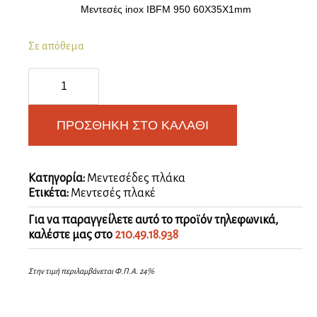
Μεντεσές inox IBFM 950 60X35X1mm
Σε απόθεμα
Μεντεσές
πλακέ
ανοξείδωτος
60X35
ΠΡΟΣΘΉΚΗ ΣΤΟ ΚΑΛΆΘΙ
mm
ποσότητα
Κατηγορία:
Μεντεσέδες πλάκα
Ετικέτα:
Μεντεσές πλακέ
Για να παραγγείλετε αυτό το προϊόν τηλεφωνικά,
καλέστε μας στο
210.49.18.938
Στην τιμή περιλαμβάνεται Φ.Π.Α. 24%