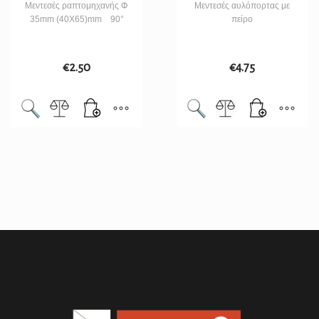
Μεντεσές ραπτομηχανής Φ
Μεντεσές αυλόπορτας με
35mm (40Χ65)mm 90°
πείρο
€
2.50
€
4.75