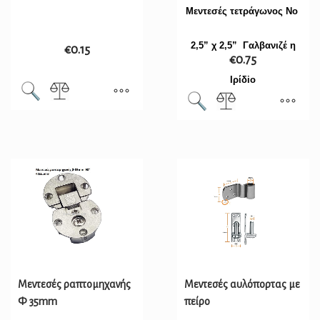
Μεντεσές τετράγωνος Νο
2,5” χ 2,5” Γαλβανιζέ η
€
0.15
€
0.75
Ιρίδio
Μεντεσές ραπτομηχανής
Μεντεσές αυλόπορτας με
Φ 35mm
πείρο