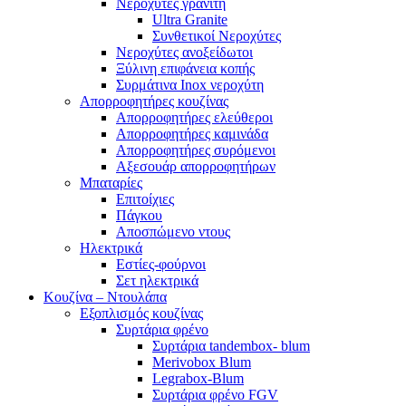
Νεροχύτες γρανίτη
Ultra Granite
Συνθετικοί Νεροχύτες
Νεροχύτες ανοξείδωτοι
Ξύλινη επιφάνεια κοπής
Συρμάτινα Inox νεροχύτη
Απορροφητήρες κουζίνας
Απορροφητήρες ελεύθεροι
Απορροφητήρες καμινάδα
Απορροφητήρες συρόμενοι
Αξεσουάρ απορροφητήρων
Μπαταρίες
Επιτοίχιες
Πάγκου
Αποσπώμενο ντους
Ηλεκτρικά
Εστίες-φούρνοι
Σετ ηλεκτρικά
Κουζίνα – Ντουλάπα
Εξοπλισμός κουζίνας
Συρτάρια φρένο
Συρτάρια tandembox- blum
Merivobox Blum
Legrabox-Blum
Συρτάρια φρένο FGV