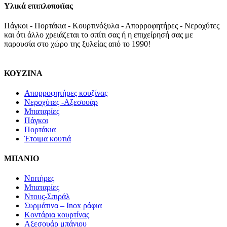
Υλικά επιπλοποιϊας
Πάγκοι - Πορτάκια - Κουρτινόξυλα - Απορροφητήρες - Νεροχύτες
και ότι άλλο χρειάζεται το σπίτι σας ή η επιχείρησή σας με
παρουσία στο χώρο της ξυλείας από το 1990!
ΚΟΥΖΙΝΑ
Απορροφητήρες κουζίνας
Νεροχύτες -Αξεσουάρ
Μπαταρίες
Πάγκοι
Πορτάκια
Έτοιμα κουτιά
ΜΠΑΝΙΟ
Νιπτήρες
Μπαταρίες
Ντους-Σπιράλ
Συρμάτινα – Inox ράφια
Κοντάρια κουρτίνας
Αξεσουάρ μπάνιου