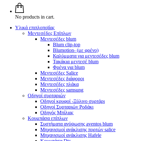
No products in cart.
Υλικά επιπλοποϊίας
Μεντεσέδες Επίπλων
Μεντεσέδες blum
Blum clip-top
Blumotion- (με φρένο)
Καλύμματα για μεντεσέδες blum
Τακάκια μεντεσέ blum
Φρένα για blum
Μεντεσέδες Salice
Μεντεσέδες διάφοροι
Μεντεσέδες πλάκα
Μεντεσέδες samsung
Οδηγοί συρταριών
Οδηγοί κρυφοί -Ξύλινο συρτάρι
Οδηγοί Συρταριών Ροδάκι
Οδηγός Μπίλιας
Κουμπάσα επίπλων
Συστήματα ανύψωσης aventos blum
Μηχανισμοί ανάκλισης πορτών salice
Μηχανισμοί ανάκλισης Hafele
Κουμπάσα Dtc