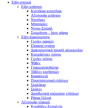
Είδη σπιτιού
Είδη μπάνιου
Κοντάρια κουρτίνας
Αξεσουάρ μπάνιου
Νιπτήρες
Μπαταρίες
Ντους-Σπιράλ
Συρμάτινα – Inox ράφια
Είδη διακόσμησης
Γωνίες ραφιών
Element system
Διακοσμητικά προφίλ αλουμινίου
Κρεμάστρες τοίχου
Γωνίες τοίχου
Ψάθες
Γραμματοκιβώτια
Τάβλες κρεβατιών
Καφασωτά
Προστατευτικά επίπλων
Σκαλάκια
Σκάλες
Διορθωτικά χρώματος επίπλων
Ράφια ξύλινα
Αξεσουάρ τζακιού
Κουβάδες-Εργαλεία