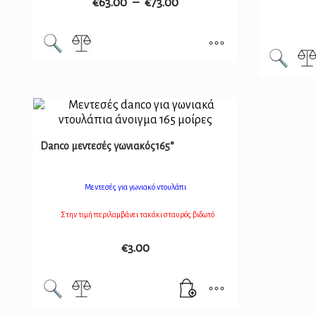
€
63.00
–
€
73.00
Danco μεντεσές γωνιακός165°
Μεντεσές για γωνιακό ντουλάπι
Στην τιμή περιλαμβάνει τακάκι σταυρός βιδωτό
€
3.00