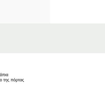
λάπια
ο της πόρτας