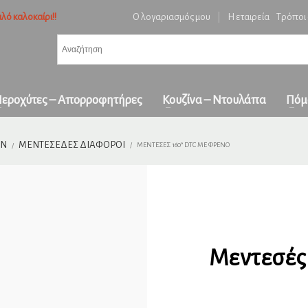
λό καλοκαίρι!!
Ο λογαριασμός μου
|
Η εταιρεία
Τρόποι
3
ή ειδών και επιβεβαίωση παραγγελίας.
Πληρωμή με
αντικαταβολή
&
πα
όλη την Ελλάδα
ε επικοινωνήστε μαζί μας στο
orders1georgakakis@gmail.com
| Τώρα πληρωμέ
εροχύτες – Απορροφητήρες
Κουζίνα – Ντουλάπα
Πόμ
ΩΝ
ΜΕΝΤΕΣΈΔΕΣ ΔΙΆΦΟΡΟΙ
ΜΕΝΤΕΣΈΣ 160° DTC ΜΕ ΦΡΈΝΟ
Μεντεσές 