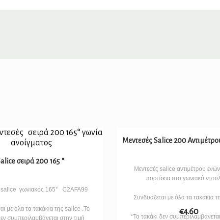
Μεντεσές Salice 200 Αντιμέτρο
alice σειρά 200 165 °
Μεντεσές salice αντιμέτρου ενών
πορτάκια στο γωνιακό ντουλ
 salice γωνιακός 165° C2AFA99
Συνδυάζεται με όλα τα τακάκια τη
ι με όλα τα τακάκια της salice .Το
€
4.60
*Το τακάκι δεν συμπεριλαμβάνεται
δεν συμπεριλαμβάνεται στην τιμή