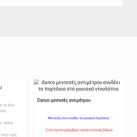
υ
Danco μεντεσές αντιμέτρου
ει τα δύο
άπι.
Μεντεσές που συνδέει τα γωνιακά πορτάκια
ς salice .
Στην τιμή περιλαμβάνει τακάκι σταυρός βιδωτό
 στην τιμή