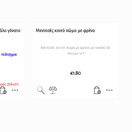
γάλο γόνατο
Μεντεσές κοντό σώμα με φρένο
Μεντεσές κοντό σώμα με φρένο με τακάκι 3d
-ά
νοιγμα 107°
m πάτημα
€
1.80
υρός βιδωτό