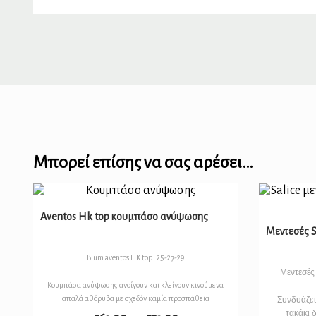
Μπορεί επίσης να σας αρέσει…
Aventos Hk top κουμπάσο ανύψωσης
Μεντεσές S
Blum aventos HK top 25-27-29
Μεντεσές
Κουμπάσα ανύψωσης ανοίγουν και κλείνουν κινούμενα
απαλά αθόρυβα με σχεδόν καμία προσπάθεια
Συνδυάζετα
τακάκι 