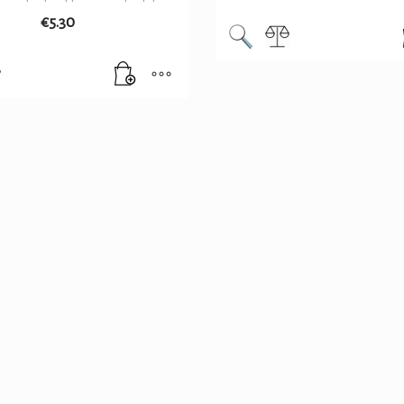
€
5.30