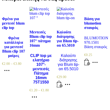
Φρένο για
Βάση για
μεντεσέ blum
blumotion
clip top
σταυρός
Μεντεσές
Καλούπι
Blum clip top
διάτρησης
Φρένα
BLUMOTION
107° πάτημα
για Blum tip-
κατάλληλα
970.1501
16mm
on 65.5010
για μεντεσέ
Βάση σταυρός
Blum clip 107
€
0.25
μοίρες
CLIP top με
Καλούπι
ελατήριο
διάτρησης
€
2.00
–
€
3.80
107°-
για Blum tip-
μεντεσές
on
65.5010
Πάτημα
€
29.00
16mm
75Τ1550
€
1.20
–
€
1.80