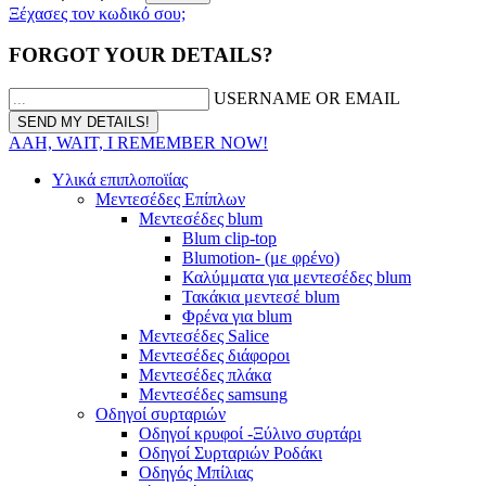
Ξέχασες τον κωδικό σου;
FORGOT YOUR DETAILS?
USERNAME OR EMAIL
AAH, WAIT, I REMEMBER NOW!
Υλικά επιπλοποϊίας
Μεντεσέδες Επίπλων
Μεντεσέδες blum
Blum clip-top
Blumotion- (με φρένο)
Καλύμματα για μεντεσέδες blum
Τακάκια μεντεσέ blum
Φρένα για blum
Μεντεσέδες Salice
Μεντεσέδες διάφοροι
Μεντεσέδες πλάκα
Μεντεσέδες samsung
Οδηγοί συρταριών
Οδηγοί κρυφοί -Ξύλινο συρτάρι
Οδηγοί Συρταριών Ροδάκι
Οδηγός Μπίλιας