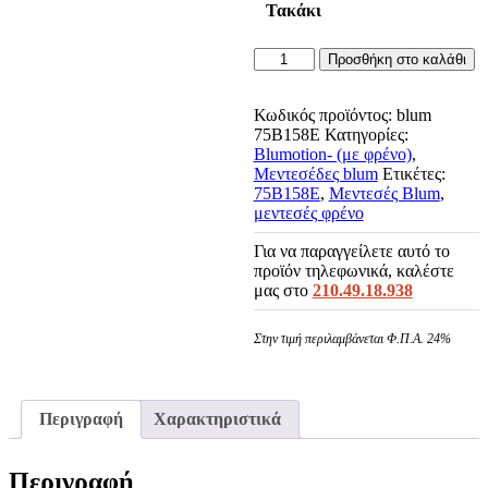
Τακάκι
Μεντεσές
Προσθήκη στο καλάθι
Blumotion
107°
expando16mm
Κωδικός προϊόντος:
blum
ποσότητα
75B158E
Κατηγορίες:
Blumotion- (με φρένο)
,
Μεντεσέδες blum
Ετικέτες:
75B158E
,
Μεντεσές Blum
,
μεντεσές φρένο
Για να παραγγείλετε αυτό το
προϊόν τηλεφωνικά, καλέστε
μας στο
210.49.18.938
Στην τιμή περιλαμβάνεται Φ.Π.Α. 24%
Περιγραφή
Χαρακτηριστικά
Περιγραφή