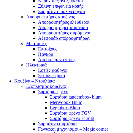
Νεροχύτες ανοξείδωτοι
Ξύλινη επιφάνεια κοπής
Συρμάτινα Inox νεροχύτη
Απορροφητήρες κουζίνας
Απορροφητήρες ελεύθεροι
Απορροφητήρες καμινάδα
Απορροφητήρες συρόμενοι
Αξεσουάρ απορροφητήρων
Μπαταρίες
Επιτοίχιες
Πάγκου
Αποσπώμενο ντους
Ηλεκτρικά
Εστίες-φούρνοι
Σετ ηλεκτρικά
Κουζίνα – Ντουλάπα
Εξοπλισμός κουζίνας
Συρτάρια φρένο
Συρτάρια tandembox- blum
Merivobox Blum
Legrabox-Blum
Συρτάρια φρένο FGV
Συρτάρια φρένο Eurofit
Συρμάτινα συρτάρια
Γωνιακοί μηχανισμοί – Magic corner