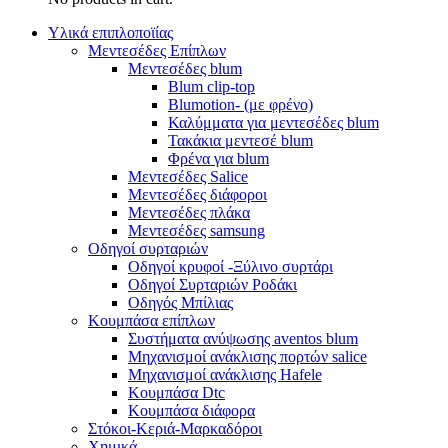
Υλικά επιπλοποϊίας
Μεντεσέδες Επίπλων
Μεντεσέδες blum
Blum clip-top
Blumotion- (με φρένο)
Καλύμματα για μεντεσέδες blum
Τακάκια μεντεσέ blum
Φρένα για blum
Μεντεσέδες Salice
Μεντεσέδες διάφοροι
Μεντεσέδες πλάκα
Μεντεσέδες samsung
Οδηγοί συρταριών
Οδηγοί κρυφοί -Ξύλινο συρτάρι
Οδηγοί Συρταριών Ροδάκι
Οδηγός Μπίλιας
Κουμπάσα επίπλων
Συστήματα ανύψωσης aventos blum
Μηχανισμοί ανάκλισης πορτών salice
Μηχανισμοί ανάκλισης Hafele
Κουμπάσα Dtc
Κουμπάσα διάφορα
Στόκοι-Κεριά-Μαρκαδόροι
Χημικά