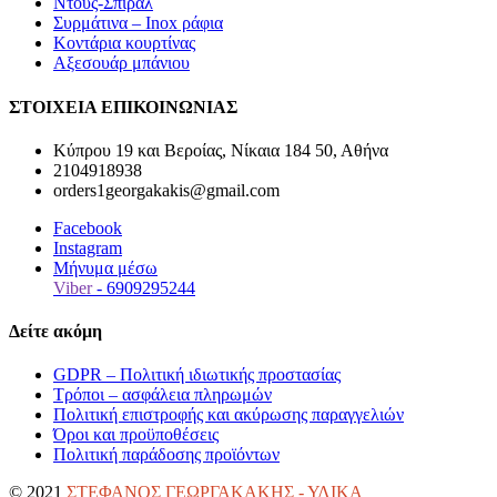
Ντους-Σπιράλ
Συρμάτινα – Inox ράφια
Κοντάρια κουρτίνας
Αξεσουάρ μπάνιου
ΣΤΟΙΧΕΙΑ ΕΠΙΚΟΙΝΩΝΙΑΣ
Κύπρου 19 και Βεροίας, Νίκαια 184 50, Αθήνα
2104918938
orders1georgakakis@gmail.com
Facebook
Instagram
Μήνυμα μέσω
Viber
- 6909295244
Δείτε ακόμη
GDPR – Πολιτική ιδιωτικής προστασίας
Τρόποι – ασφάλεια πληρωμών
Πολιτική επιστροφής και ακύρωσης παραγγελιών
Όροι και προϋποθέσεις
Πολιτική παράδοσης προϊόντων
© 2021
ΣΤΕΦΑΝΟΣ ΓΕΩΡΓΑΚΑΚΗΣ - ΥΛΙΚΑ