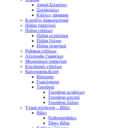
Αφροί-Σιλικόνες
Ξυλόκολλες
Κόλλες- montage
Κορνίζες διακοσμητικά
Πόδια τραπεζιού
Πόδια επίπλων
Πόδια μεταλλικά
Πόδια ξύλινα
Πόδια πλαστικά
Ροδάκια επίπλων
Αξεσουάρ Γραφείων
Μηχανισμοί τραπεζιού
Κλειδαριές επίπλων
Κατεργασία-Κοπή
Βύσματα
Γυαλόχαρτα
Τρυπάνια
Τρυπάνια μετάλλων
Τρυπάνια μπετού
Τρυπάνια Ξύλου
Υλικά σύνδεσης – Βίδες
Βίδες
Νοβοπανόβιδες
Τάπες βίδας