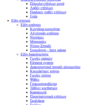
Πόμολα επίπλων μονά
Λαβές επίπλων
Παιδικές λαβές επίπλων
Gola
Είδη σπιτιού
Είδη μπάνιου
Κοντάρια κουρτίνας
Αξεσουάρ μπάνιου
Νιπτήρες
Μπαταρίες
Ντους-Σπιράλ
Συρμάτινα – Inox ράφια
Είδη διακόσμησης
Γωνίες ραφιών
Element system
Διακοσμητικά προφίλ αλουμινίου
Κρεμάστρες τοίχου
Γωνίες τοίχου
Ψάθες
Γραμματοκιβώτια
Τάβλες κρεβατιών
Καφασωτά
Προστατευτικά επίπλων
Σκαλάκια
Σκάλες