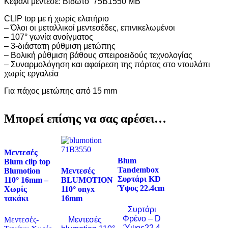
Κεφάλι μεντεσέ: Βιδωτό 75B1550 MB
CLIP top με ή χωρίς ελατήριο
– Όλοι οι μεταλλικοί μεντεσέδες, επινικελωμένοι
– 107° γωνία ανοίγματος
– 3-διάστατη ρύθμιση μετώπης
– Βολική ρύθμιση βάθους σπειροειδούς τεχνολογίας
– Συναρμολόγηση και αφαίρεση της πόρτας στο ντουλάπι
χωρίς εργαλεία
Για πάχος μετώπης από 15 mm
Μπορεί επίσης να σας αρέσει…
Μεντεσές
Blum
Blum clip top
Tandembox
Blumotion
Μεντεσές
Συρτάρι KD
110° 16mm –
BLUMOTION
Ύψος 22.4cm
Χωρίς
110° onyx
τακάκι
16mm
Συρτάρι
Φρένο – D
Μεντεσές-
Μεντεσές
Ύψος22,4