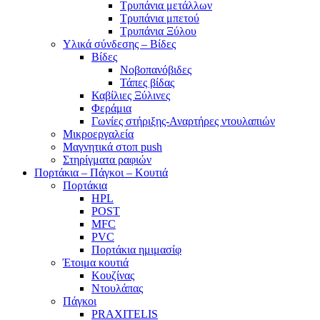
Τρυπάνια μετάλλων
Τρυπάνια μπετού
Τρυπάνια Ξύλου
Υλικά σύνδεσης – Βίδες
Βίδες
Νοβοπανόβιδες
Τάπες βίδας
Καβίλιες Ξύλινες
Φεράμια
Γωνίες στήριξης-Αναρτήρες ντουλαπιών
Μικροεργαλεία
Μαγνητικά στοπ push
Στηρίγματα ραφιών
Πορτάκια – Πάγκοι – Κουτιά
Πορτάκια
HPL
POST
MFC
PVC
Πορτάκια ημιμασίφ
Έτοιμα κουτιά
Κουζίνας
Ντουλάπας
Πάγκοι
PRAXITELIS