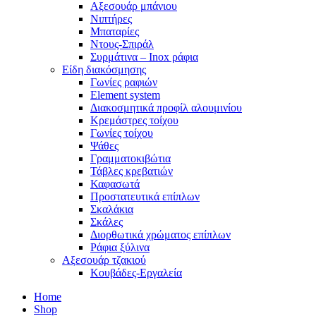
Αξεσουάρ μπάνιου
Νιπτήρες
Μπαταρίες
Ντους-Σπιράλ
Συρμάτινα – Inox ράφια
Είδη διακόσμησης
Γωνίες ραφιών
Element system
Διακοσμητικά προφίλ αλουμινίου
Κρεμάστρες τοίχου
Γωνίες τοίχου
Ψάθες
Γραμματοκιβώτια
Τάβλες κρεβατιών
Καφασωτά
Προστατευτικά επίπλων
Σκαλάκια
Σκάλες
Διορθωτικά χρώματος επίπλων
Ράφια ξύλινα
Αξεσουάρ τζακιού
Κουβάδες-Εργαλεία
Home
Shop