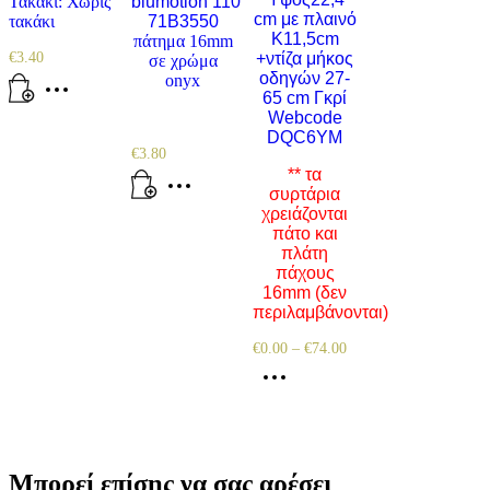
Τακάκι: Χωρίς
blumotion 110°
cm με πλαινό
τακάκι
71B3550
K11,5cm
πάτημα 16mm
€
3.40
+ντίζα μήκος
σε χρώμα
οδηγών 27-
onyx
65 cm Γκρί
Webcode
DQC6YM
€
3.80
** τα
συρτάρια
χρειάζονται
πάτο και
πλάτη
πάχους
16mm (δεν
περιλαμβάνονται)
€
0.00
–
€
74.00
Μπορεί επίσης να σας αρέσει