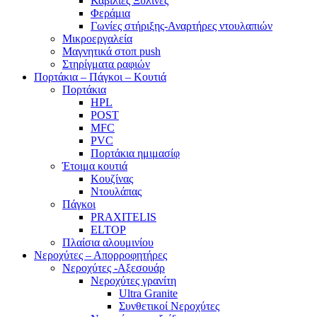
Καβίλιες Ξύλινες
Φεράμια
Γωνίες στήριξης-Αναρτήρες ντουλαπιών
Μικροεργαλεία
Μαγνητικά στοπ push
Στηρίγματα ραφιών
Πορτάκια – Πάγκοι – Κουτιά
Πορτάκια
HPL
POST
MFC
PVC
Πορτάκια ημιμασίφ
Έτοιμα κουτιά
Κουζίνας
Ντουλάπας
Πάγκοι
PRAXITELIS
ELTOP
Πλαίσια αλουμινίου
Νεροχύτες – Απορροφητήρες
Νεροχύτες -Αξεσουάρ
Νεροχύτες γρανίτη
Ultra Granite
Συνθετικοί Νεροχύτες