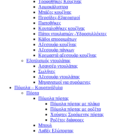
Τροφοθήκες Κουζίνας
Αρμοκάλυπτρα
Μπάζες κουζίνας
Περσίδες-Εξαερισμοί
Πιατοθήκες
Κουταλοθήκες κουζίνας
Πάτοι ντουλαπιών -Υδροσυλλέκτες
Κάδοι απορριμάτων
Αξεσουάρ κουζίνας
Αξεσουάρ πάγκων
Κρεμαστά αξεσουάρ κουζίνας
Εξοπλισμός ντουλάπας
Ασανσέρ ντουλάπας
Σωλήνες
Αξεσουάρ ντουλάπας
Μηχανισμοί για συρόμενες
Πόμολα – Κουρτινόξυλα
Πόρτα
Πόμολα πόρτας
Πόμολα πόρτας με πλάκα
Πόμολα πόρτας με ροζέτα
Χούφτες Συρόμενης πόρτας
Ροζέτες διάφορες
Μπουλ
Λαβές Εξώπορτας