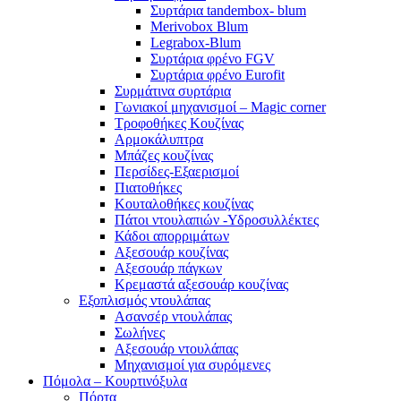
Συρτάρια tandembox- blum
Merivobox Blum
Legrabox-Blum
Συρτάρια φρένο FGV
Συρτάρια φρένο Eurofit
Συρμάτινα συρτάρια
Γωνιακοί μηχανισμοί – Magic corner
Τροφοθήκες Κουζίνας
Αρμοκάλυπτρα
Μπάζες κουζίνας
Περσίδες-Εξαερισμοί
Πιατοθήκες
Κουταλοθήκες κουζίνας
Πάτοι ντουλαπιών -Υδροσυλλέκτες
Κάδοι απορριμάτων
Αξεσουάρ κουζίνας
Αξεσουάρ πάγκων
Κρεμαστά αξεσουάρ κουζίνας
Εξοπλισμός ντουλάπας
Ασανσέρ ντουλάπας
Σωλήνες
Αξεσουάρ ντουλάπας
Μηχανισμοί για συρόμενες
Πόμολα – Κουρτινόξυλα
Πόρτα