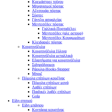
Κρεμάστρες τοίχου
Μηχανισμοί πόρτας
Αξεσουάρ πόρτας
Σύρτες
Γάντζοι ασφαλείας
Μεντεσέδες πόρτας
Γαλλικά-Πορταδέλες
Μεντεσέδες (αλε ρετουρ)
Μεντεσέδες Κουφωμάτων
Κλειδαριές πόρτας
Κουρτινόξυλα
Κουρτινόξυλα ξύλινα
Κουρτινόξυλα μεταλλικά
Εξαρτήματα για κουρτινόξυλα
Σιδηρόδρομοι
Ράουλα-Hooks-Stopper
Μπριζ
Πόμολα επίπλων-κουζίνας
Πόμολα επίπλων μονά
Λαβές επίπλων
Παιδικές λαβές επίπλων
Gola
Είδη σπιτιού
Είδη μπάνιου
Κοντάρια κουρτίνας