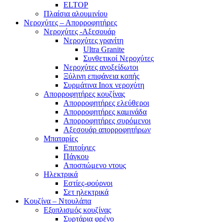
ELTOP
Πλαίσια αλουμινίου
Νεροχύτες – Απορροφητήρες
Νεροχύτες -Αξεσουάρ
Νεροχύτες γρανίτη
Ultra Granite
Συνθετικοί Νεροχύτες
Νεροχύτες ανοξείδωτοι
Ξύλινη επιφάνεια κοπής
Συρμάτινα Inox νεροχύτη
Απορροφητήρες κουζίνας
Απορροφητήρες ελεύθεροι
Απορροφητήρες καμινάδα
Απορροφητήρες συρόμενοι
Αξεσουάρ απορροφητήρων
Μπαταρίες
Επιτοίχιες
Πάγκου
Αποσπώμενο ντους
Ηλεκτρικά
Εστίες-φούρνοι
Σετ ηλεκτρικά
Κουζίνα – Ντουλάπα
Εξοπλισμός κουζίνας
Συρτάρια φρένο