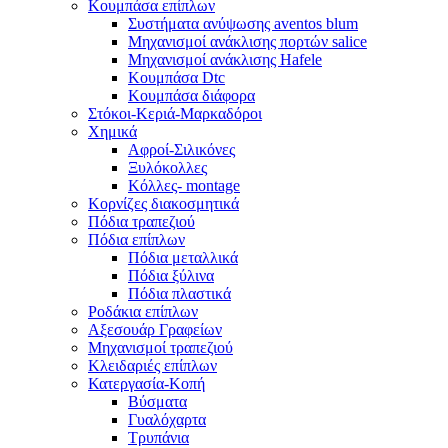
Κουμπάσα επίπλων
Συστήματα ανύψωσης aventos blum
Μηχανισμοί ανάκλισης πορτών salice
Μηχανισμοί ανάκλισης Hafele
Κουμπάσα Dtc
Κουμπάσα διάφορα
Στόκοι-Κεριά-Μαρκαδόροι
Χημικά
Αφροί-Σιλικόνες
Ξυλόκολλες
Κόλλες- montage
Κορνίζες διακοσμητικά
Πόδια τραπεζιού
Πόδια επίπλων
Πόδια μεταλλικά
Πόδια ξύλινα
Πόδια πλαστικά
Ροδάκια επίπλων
Αξεσουάρ Γραφείων
Μηχανισμοί τραπεζιού
Κλειδαριές επίπλων
Κατεργασία-Κοπή
Βύσματα
Γυαλόχαρτα
Τρυπάνια