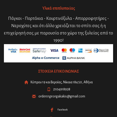
Υλικά επιπλοποιϊας
Πάγκοι - Πορτάκια - Κουρτινόξυλα - Απορροφητήρες -
Νεροχύτες και ότι άλλο χρειάζεται το σπίτι σας ή η
επιχείρησή σας με παρουσία στο χώρο της ξυλείας από το
1990!
ΣΤΟΙΧΕΙΑ ΕΠΙΚΟΙΝΩΝΙΑΣ
Κύπρου 19 και Βεροίας, Νίκαια 184 50, Αθήνα
2104918938
orders1georgakakis@gmail.com
Facebook