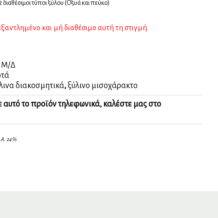
 διαθέσιμοι τύποι ξύλου (Οξυά και πεύκο)
 εξαντλημένο και μή διαθέσιμο αυτή τη στιγμή.
:
Μ/Δ
τά
λινα διακοσμητικά
,
ξύλινο μισοχάρακτο
ε αυτό το προϊόν τηλεφωνικά, καλέστε μας στο
.Α. 24%