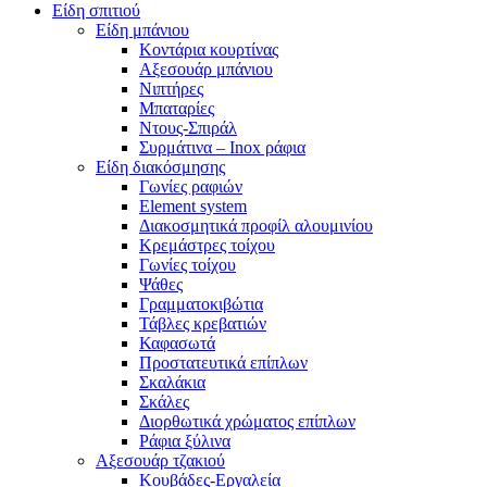
Είδη σπιτιού
Είδη μπάνιου
Κοντάρια κουρτίνας
Αξεσουάρ μπάνιου
Νιπτήρες
Μπαταρίες
Ντους-Σπιράλ
Συρμάτινα – Inox ράφια
Είδη διακόσμησης
Γωνίες ραφιών
Element system
Διακοσμητικά προφίλ αλουμινίου
Κρεμάστρες τοίχου
Γωνίες τοίχου
Ψάθες
Γραμματοκιβώτια
Τάβλες κρεβατιών
Καφασωτά
Προστατευτικά επίπλων
Σκαλάκια
Σκάλες
Διορθωτικά χρώματος επίπλων
Ράφια ξύλινα
Αξεσουάρ τζακιού
Κουβάδες-Εργαλεία