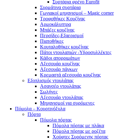
Συρτάρια φρένο Eurofit
Συρμάτινα συρτάρια
Γωνιακοί μηχανισμοί – Magic corner
Τροφοθήκες Κουζίνας
Αρμοκάλυπτρα
Μπάζες κουζίνας
Περσίδες-Εξαερισμοί
Πιατοθήκες
Κουταλοθήκες κουζίνας
Πάτοι ντουλαπιών -Υδροσυλλέκτες
Κάδοι απορριμάτων
Αξεσουάρ κουζίνας
Αξεσουάρ πάγκων
Κρεμαστά αξεσουάρ κουζίνας
Εξοπλισμός ντουλάπας
Ασανσέρ ντουλάπας
Σωλήνες
Αξεσουάρ ντουλάπας
Μηχανισμοί για συρόμενες
Πόμολα – Κουρτινόξυλα
Πόρτα
Πόμολα πόρτας
Πόμολα πόρτας με πλάκα
Πόμολα πόρτας με ροζέτα
Χούφτες Συρόμενης πόρτας