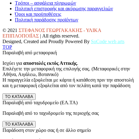
Τρόποι – ασφάλεια πληρωμών
Πολιτική επιστροφής και ακύρωσης παραγγελιών
Όροι και προϋποθέσεις
Πολιτική παράδοσης προϊόντων
© 2021
ΣΤΕΦΑΝΟΣ ΓΕΩΡΓΑΚΑΚΗΣ - ΥΛΙΚΑ
ΕΠΙΠΛΟΠΟΙΪΑΣ
| All rights reserved.
Designed, Created and Proudly Powered By
SoCode web arts
TOP
Παραλαβή από μεταφορική
Ισχύει για
αποστολές εκτός Αττικής
.
Επιλέγετε την μεταφορική της επιλογής σας. (Μεταφορικές στην
Αθήνα, Αιγάλεω, Βοτανικό)
Η παραγγελία εξοφλείται με κάρτα ή κατάθεση πριν την αποστολή
και η μεταφορική εξοφλείται από τον πελάτη κατά την παράδοση
ΤΟ ΚΑΤΑΛΑΒΑ
Παραλαβή από ταχυδρομείο (ΕΛ.ΤΑ)
Παραλαβή από το ταχυδρομείο της περιοχής σας
ΤΟ ΚΑΤΑΛΑΒΑ
Παράδοση στον χώρο σας ή σε άλλο σημείο