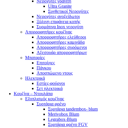
Νεροχύτες γρανίτη
Ultra Granite
Συνθετικοί Νεροχύτες
Νεροχύτες ανοξείδωτοι
Ξύλινη επιφάνεια κοπής
Συρμάτινα Inox νεροχύτη
Απορροφητήρες κουζίνας
Απορροφητήρες ελεύθεροι
Απορροφητήρες καμινάδα
Απορροφητήρες συρόμενοι
Αξεσουάρ απορροφητήρων
Μπαταρίες
Επιτοίχιες
Πάγκου
Αποσπώμενο ντους
Ηλεκτρικά
Εστίες-φούρνοι
Σετ ηλεκτρικά
Κουζίνα – Ντουλάπα
Εξοπλισμός κουζίνας
Συρτάρια φρένο
Συρτάρια tandembox- blum
Merivobox Blum
Legrabox-Blum
Συρτάρια φρένο FGV