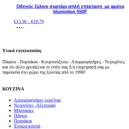
Οδηγός ξύλινο συρτάρι απλή επέκταση με φρένο
blumotion 550F
€
15.56
–
€
19.79
Υλικά επιπλοποιϊας
Πάγκοι - Πορτάκια - Κουρτινόξυλα - Απορροφητήρες - Νεροχύτες
και ότι άλλο χρειάζεται το σπίτι σας ή η επιχείρησή σας με
παρουσία στο χώρο της ξυλείας από το 1990!
ΚΟΥΖΙΝΑ
Απορροφητήρες κουζίνας
Νεροχύτες -Αξεσουάρ
Μπαταρίες
Πάγκοι
Πορτάκια
Έτοιμα κουτιά