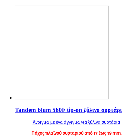
Tandem blum 560F tip-on ξύλινο συρτάρι
Άνοιγμα με ένα άγγιγμα γιά ξύλινα συρτάρια
Πάχος πλαϊνού συρταριού από 17 έως 19 mm.