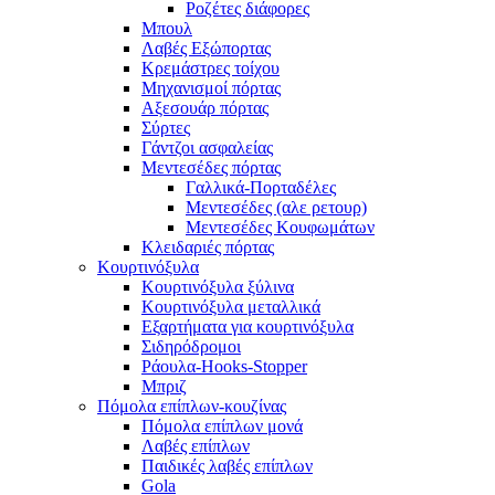
Ροζέτες διάφορες
Μπουλ
Λαβές Εξώπορτας
Κρεμάστρες τοίχου
Μηχανισμοί πόρτας
Αξεσουάρ πόρτας
Σύρτες
Γάντζοι ασφαλείας
Μεντεσέδες πόρτας
Γαλλικά-Πορταδέλες
Μεντεσέδες (αλε ρετουρ)
Μεντεσέδες Κουφωμάτων
Κλειδαριές πόρτας
Κουρτινόξυλα
Κουρτινόξυλα ξύλινα
Κουρτινόξυλα μεταλλικά
Εξαρτήματα για κουρτινόξυλα
Σιδηρόδρομοι
Ράουλα-Hooks-Stopper
Μπριζ
Πόμολα επίπλων-κουζίνας
Πόμολα επίπλων μονά
Λαβές επίπλων
Παιδικές λαβές επίπλων
Gola