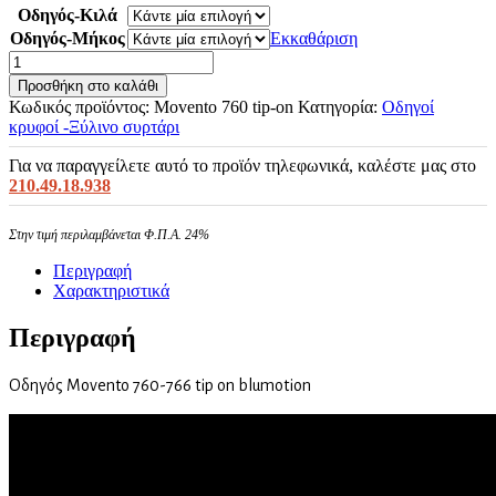
Οδηγός-Κιλά
Οδηγός-Μήκος
Εκκαθάριση
Οδηγός
Movento
Προσθήκη στο καλάθι
760-
Κωδικός προϊόντος:
Movento 760 tip-on
Κατηγορία:
Οδηγοί
766
κρυφοί -Ξύλινο συρτάρι
tip
on
Για να παραγγείλετε αυτό το προϊόν τηλεφωνικά, καλέστε μας στο
blumotion
210.49.18.938
ποσότητα
Στην τιμή περιλαμβάνεται Φ.Π.Α. 24%
Περιγραφή
Χαρακτηριστικά
Περιγραφή
Οδηγός Movento 760-766 tip on blumotion