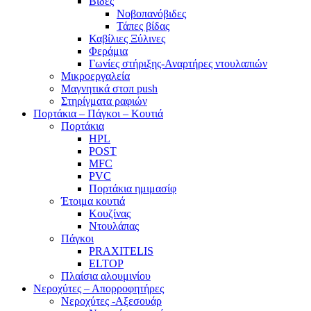
Βίδες
Νοβοπανόβιδες
Τάπες βίδας
Καβίλιες Ξύλινες
Φεράμια
Γωνίες στήριξης-Αναρτήρες ντουλαπιών
Μικροεργαλεία
Μαγνητικά στοπ push
Στηρίγματα ραφιών
Πορτάκια – Πάγκοι – Κουτιά
Πορτάκια
HPL
POST
MFC
PVC
Πορτάκια ημιμασίφ
Έτοιμα κουτιά
Κουζίνας
Ντουλάπας
Πάγκοι
PRAXITELIS
ELTOP
Πλαίσια αλουμινίου
Νεροχύτες – Απορροφητήρες
Νεροχύτες -Αξεσουάρ