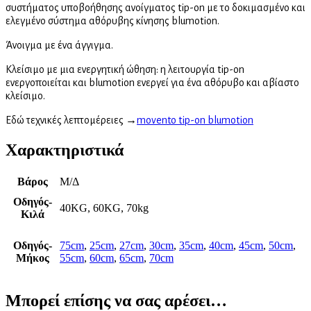
συστήματος υποβοήθησης ανοίγματος tip-on με το δοκιμασμένο και
ελεγμένο σύστημα αθόρυβης κίνησης blumotion.
Άνοιγμα με ένα άγγιγμα.
Κλείσιμο με μια ενεργητική ώθηση: η λειτουργία tip-on
ενεργοποιείται και blumotion ενεργεί για ένα αθόρυβο και αβίαστο
κλείσιμο.
Εδώ τεχνικές λεπτομέρειες →
movento tip-on blumotion
Χαρακτηριστικά
Βάρος
Μ/Δ
Οδηγός-
40KG, 60KG, 70kg
Κιλά
Οδηγός-
75cm
,
25cm
,
27cm
,
30cm
,
35cm
,
40cm
,
45cm
,
50cm
,
Μήκος
55cm
,
60cm
,
65cm
,
70cm
Μπορεί επίσης να σας αρέσει…