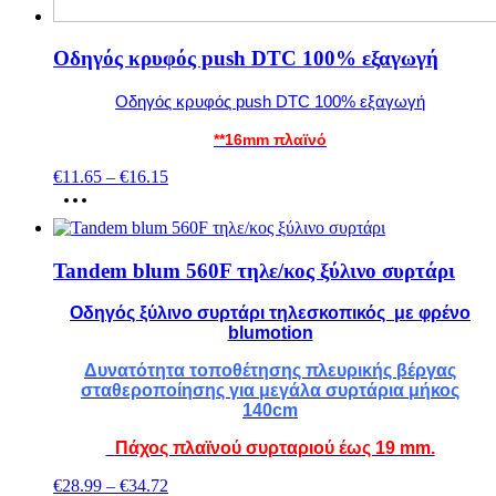
Οδηγός κρυφός push DTC 100% εξαγωγή
Οδηγός κρυφός push DTC 100% εξαγωγή
**16mm πλαϊνό
€
11.65
–
€
16.15
Tandem blum 560F τηλε/κος ξύλινο συρτάρι
Οδηγός ξύλινο συρτάρι τηλεσκοπικός με φρένο
blumotion
Δυνατότητα τοποθέτησης πλευρικής βέργας
σταθεροποίησης για μεγάλα συρτάρια μήκος
140cm
Πάχος πλαϊνού συρταριού έως 19 mm.
€
28.99
–
€
34.72