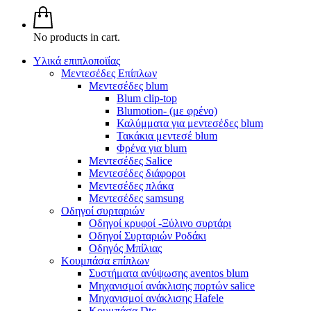
No products in cart.
Υλικά επιπλοποϊίας
Μεντεσέδες Επίπλων
Μεντεσέδες blum
Blum clip-top
Blumotion- (με φρένο)
Καλύμματα για μεντεσέδες blum
Τακάκια μεντεσέ blum
Φρένα για blum
Μεντεσέδες Salice
Μεντεσέδες διάφοροι
Μεντεσέδες πλάκα
Μεντεσέδες samsung
Οδηγοί συρταριών
Οδηγοί κρυφοί -Ξύλινο συρτάρι
Οδηγοί Συρταριών Ροδάκι
Οδηγός Μπίλιας
Κουμπάσα επίπλων
Συστήματα ανύψωσης aventos blum
Μηχανισμοί ανάκλισης πορτών salice
Μηχανισμοί ανάκλισης Hafele
Κουμπάσα Dtc