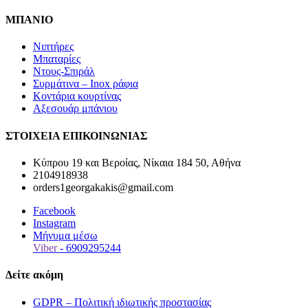
ΜΠΑΝΙΟ
Νιπτήρες
Μπαταρίες
Ντους-Σπιράλ
Συρμάτινα – Inox ράφια
Κοντάρια κουρτίνας
Αξεσουάρ μπάνιου
ΣΤΟΙΧΕΙΑ ΕΠΙΚΟΙΝΩΝΙΑΣ
Κύπρου 19 και Βεροίας, Νίκαια 184 50, Αθήνα
2104918938
orders1georgakakis@gmail.com
Facebook
Instagram
Μήνυμα μέσω
Viber
- 6909295244
Δείτε ακόμη
GDPR – Πολιτική ιδιωτικής προστασίας