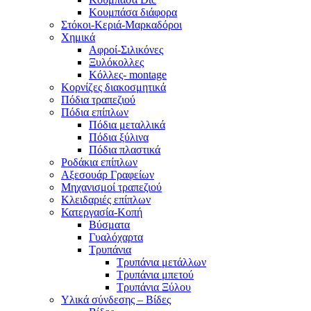
Κουμπάσα διάφορα
Στόκοι-Κεριά-Μαρκαδόροι
Χημικά
Αφροί-Σιλικόνες
Ξυλόκολλες
Κόλλες- montage
Κορνίζες διακοσμητικά
Πόδια τραπεζιού
Πόδια επίπλων
Πόδια μεταλλικά
Πόδια ξύλινα
Πόδια πλαστικά
Ροδάκια επίπλων
Αξεσουάρ Γραφείων
Μηχανισμοί τραπεζιού
Κλειδαριές επίπλων
Κατεργασία-Κοπή
Βύσματα
Γυαλόχαρτα
Τρυπάνια
Τρυπάνια μετάλλων
Τρυπάνια μπετού
Τρυπάνια Ξύλου
Υλικά σύνδεσης – Βίδες