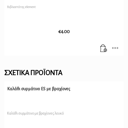
Βιβλιοστάτης element
€
4.00
ΣΧΕΤΙΚΆ ΠΡΟΪΌΝΤΑ
Καλάθι συρμάτινο ES με βραχίονες
Καλάθι συρμάτινο με βραχίονες λευκό