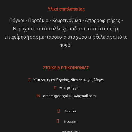
Υλικά επιπλοποιϊας
Πάγκοι - Πορτάκια - Κουρτινόξυλα - Απορροφητήρες -
Νεροχύτες και ότι άλλο χρειάζεται το σπίτι σας ή η
επιχείρησή σας με παρουσία στο χώρο της ξυλείας από το
1990!
ΣΤΟΙΧΕΙΑ ΕΠΙΚΟΙΝΩΝΙΑΣ
Κύπρου 19 και Βεροίας, Νίκαια 184 50, Αθήνα
2104918938
orders1georgakakis@gmail.com
Facebook
Instagram
Μήνυμα μέσω