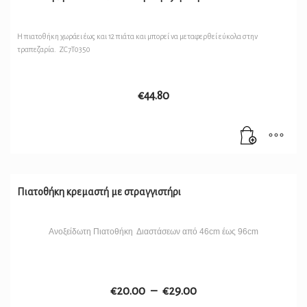
Η πιατοθήκη χωράει έως και 12 πιάτα και μπορεί να μεταφερθεί εύκολα στην
τραπεζαρία. ZC7T0350
€
44.80
Πιατοθήκη κρεμαστή με στραγγιστήρι
Ανοξείδωτη Πιατοθήκη Διαστάσεων από 46cm έως 96cm
€
20.00
–
€
29.00