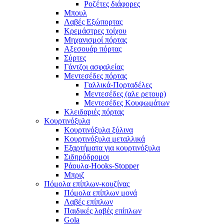
Ροζέτες διάφορες
Μπουλ
Λαβές Εξώπορτας
Κρεμάστρες τοίχου
Μηχανισμοί πόρτας
Αξεσουάρ πόρτας
Σύρτες
Γάντζοι ασφαλείας
Μεντεσέδες πόρτας
Γαλλικά-Πορταδέλες
Μεντεσέδες (αλε ρετουρ)
Μεντεσέδες Κουφωμάτων
Κλειδαριές πόρτας
Κουρτινόξυλα
Κουρτινόξυλα ξύλινα
Κουρτινόξυλα μεταλλικά
Εξαρτήματα για κουρτινόξυλα
Σιδηρόδρομοι
Ράουλα-Hooks-Stopper
Μπριζ
Πόμολα επίπλων-κουζίνας
Πόμολα επίπλων μονά
Λαβές επίπλων
Παιδικές λαβές επίπλων
Gola