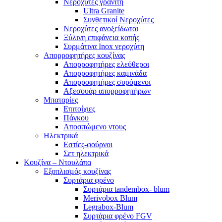
Νεροχύτες γρανίτη
Ultra Granite
Συνθετικοί Νεροχύτες
Νεροχύτες ανοξείδωτοι
Ξύλινη επιφάνεια κοπής
Συρμάτινα Inox νεροχύτη
Απορροφητήρες κουζίνας
Απορροφητήρες ελεύθεροι
Απορροφητήρες καμινάδα
Απορροφητήρες συρόμενοι
Αξεσουάρ απορροφητήρων
Μπαταρίες
Επιτοίχιες
Πάγκου
Αποσπώμενο ντους
Ηλεκτρικά
Εστίες-φούρνοι
Σετ ηλεκτρικά
Κουζίνα – Ντουλάπα
Εξοπλισμός κουζίνας
Συρτάρια φρένο
Συρτάρια tandembox- blum
Merivobox Blum
Legrabox-Blum
Συρτάρια φρένο FGV