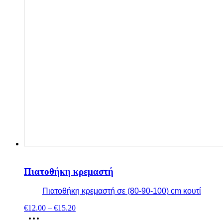
Πιατοθήκη κρεμαστή
Πιατοθήκη κρεμαστή σε (80-90-100) cm κουτί
€
12.00
–
€
15.20