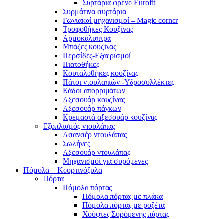
Συρτάρια φρένο Eurofit
Συρμάτινα συρτάρια
Γωνιακοί μηχανισμοί – Magic corner
Τροφοθήκες Κουζίνας
Αρμοκάλυπτρα
Μπάζες κουζίνας
Περσίδες-Εξαερισμοί
Πιατοθήκες
Κουταλοθήκες κουζίνας
Πάτοι ντουλαπιών -Υδροσυλλέκτες
Κάδοι απορριμάτων
Αξεσουάρ κουζίνας
Αξεσουάρ πάγκων
Κρεμαστά αξεσουάρ κουζίνας
Εξοπλισμός ντουλάπας
Ασανσέρ ντουλάπας
Σωλήνες
Αξεσουάρ ντουλάπας
Μηχανισμοί για συρόμενες
Πόμολα – Κουρτινόξυλα
Πόρτα
Πόμολα πόρτας
Πόμολα πόρτας με πλάκα
Πόμολα πόρτας με ροζέτα
Χούφτες Συρόμενης πόρτας