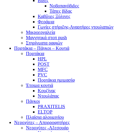
Βίδες
Νοβοπανόβιδες
Τάπες βίδας
Καβίλιες Ξύλινες
Φεράμια
Γωνίες στήριξης-Αναρτήρες ντουλαπιών
Μικροεργαλεία
Μαγνητικά στοπ push
Στηρίγματα ραφιών
Πορτάκια – Πάγκοι – Κουτιά
Πορτάκια
HPL
POST
MFC
PVC
Πορτάκια ημιμασίφ
Έτοιμα κουτιά
Κουζίνας
Ντουλάπας
Πάγκοι
PRAXITELIS
ELTOP
Πλαίσια αλουμινίου
Νεροχύτες – Απορροφητήρες
Νεροχύτες -Αξεσουάρ