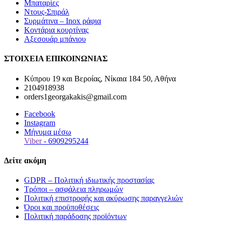
Μπαταρίες
Ντους-Σπιράλ
Συρμάτινα – Inox ράφια
Κοντάρια κουρτίνας
Αξεσουάρ μπάνιου
ΣΤΟΙΧΕΙΑ ΕΠΙΚΟΙΝΩΝΙΑΣ
Κύπρου 19 και Βεροίας, Νίκαια 184 50, Αθήνα
2104918938
orders1georgakakis@gmail.com
Facebook
Instagram
Μήνυμα μέσω
Viber
- 6909295244
Δείτε ακόμη
GDPR – Πολιτική ιδιωτικής προστασίας
Τρόποι – ασφάλεια πληρωμών
Πολιτική επιστροφής και ακύρωσης παραγγελιών
Όροι και προϋποθέσεις
Πολιτική παράδοσης προϊόντων