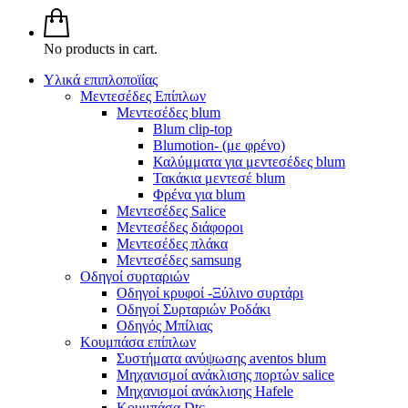
No products in cart.
Υλικά επιπλοποϊίας
Μεντεσέδες Επίπλων
Μεντεσέδες blum
Blum clip-top
Blumotion- (με φρένο)
Καλύμματα για μεντεσέδες blum
Τακάκια μεντεσέ blum
Φρένα για blum
Μεντεσέδες Salice
Μεντεσέδες διάφοροι
Μεντεσέδες πλάκα
Μεντεσέδες samsung
Οδηγοί συρταριών
Οδηγοί κρυφοί -Ξύλινο συρτάρι
Οδηγοί Συρταριών Ροδάκι
Οδηγός Μπίλιας
Κουμπάσα επίπλων
Συστήματα ανύψωσης aventos blum
Μηχανισμοί ανάκλισης πορτών salice
Μηχανισμοί ανάκλισης Hafele
Κουμπάσα Dtc