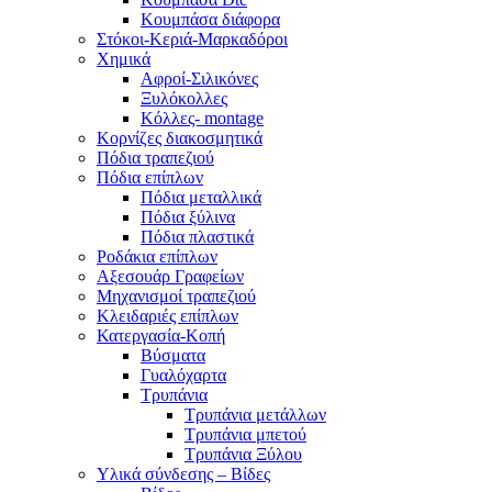
Κουμπάσα διάφορα
Στόκοι-Κεριά-Μαρκαδόροι
Χημικά
Αφροί-Σιλικόνες
Ξυλόκολλες
Κόλλες- montage
Κορνίζες διακοσμητικά
Πόδια τραπεζιού
Πόδια επίπλων
Πόδια μεταλλικά
Πόδια ξύλινα
Πόδια πλαστικά
Ροδάκια επίπλων
Αξεσουάρ Γραφείων
Μηχανισμοί τραπεζιού
Κλειδαριές επίπλων
Κατεργασία-Κοπή
Βύσματα
Γυαλόχαρτα
Τρυπάνια
Τρυπάνια μετάλλων
Τρυπάνια μπετού
Τρυπάνια Ξύλου
Υλικά σύνδεσης – Βίδες