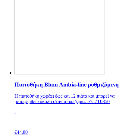
Πιατοθήκη Blum Ambia-line ρυθμιζόμενη
Η πιατοθήκη χωράει έως και 12 πιάτα και μπορεί να
μεταφερθεί εύκολα στην τραπεζαρία. ZC7T0350
€
44.80