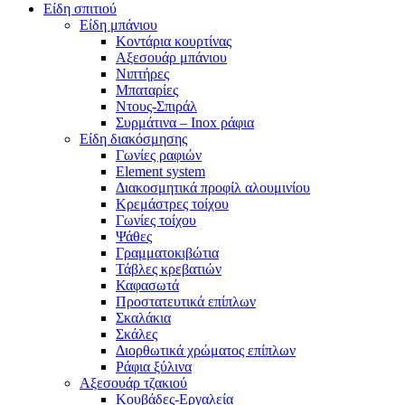
Είδη σπιτιού
Είδη μπάνιου
Κοντάρια κουρτίνας
Αξεσουάρ μπάνιου
Νιπτήρες
Μπαταρίες
Ντους-Σπιράλ
Συρμάτινα – Inox ράφια
Είδη διακόσμησης
Γωνίες ραφιών
Element system
Διακοσμητικά προφίλ αλουμινίου
Κρεμάστρες τοίχου
Γωνίες τοίχου
Ψάθες
Γραμματοκιβώτια
Τάβλες κρεβατιών
Καφασωτά
Προστατευτικά επίπλων
Σκαλάκια
Σκάλες
Διορθωτικά χρώματος επίπλων
Ράφια ξύλινα
Αξεσουάρ τζακιού
Κουβάδες-Εργαλεία