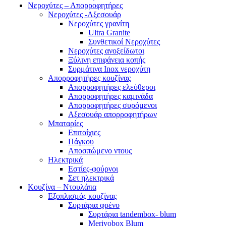
Νεροχύτες – Απορροφητήρες
Νεροχύτες -Αξεσουάρ
Νεροχύτες γρανίτη
Ultra Granite
Συνθετικοί Νεροχύτες
Νεροχύτες ανοξείδωτοι
Ξύλινη επιφάνεια κοπής
Συρμάτινα Inox νεροχύτη
Απορροφητήρες κουζίνας
Απορροφητήρες ελεύθεροι
Απορροφητήρες καμινάδα
Απορροφητήρες συρόμενοι
Αξεσουάρ απορροφητήρων
Μπαταρίες
Επιτοίχιες
Πάγκου
Αποσπώμενο ντους
Ηλεκτρικά
Εστίες-φούρνοι
Σετ ηλεκτρικά
Κουζίνα – Ντουλάπα
Εξοπλισμός κουζίνας
Συρτάρια φρένο
Συρτάρια tandembox- blum
Merivobox Blum