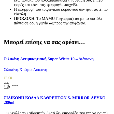
ένα πιστόλι που πολλαπλασιάζει τη δύναμή σας επί 26
φορές και κάνει τις εφαρμογές παιχνίδι.
Η εφαρμογή του τριγωνικού κορδονιού δεν ήταν ποτέ πιο
εύκολη.
ΠΡΟΣΟΧΗ
: Το MAMUT εφαρμόζεται με το πιστόλι
πάντα σε ορθή γωνία ως προς την επιφάνεια.
Μπορεί επίσης να σας αρέσει…
Σιλικόνη Αντιμυκητιακή Super White 10 – Διάφανη
Σιλικόνη-Χρώμα: Διάφανη
€
6.00
ΣΙΛΙΚΟΝΗ ΚΟΛΛΑ ΚΑΘΡΕΠΤΩΝ S- MIRROR ΛΕΥΚΟ
280ml
Συγκόλληση Καθρεπτών (γιατί δεν επηρεάζει την επαργύρωση)