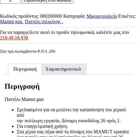
Mamut
gun
ποσότητα
Κωδικός προϊόντος:
080200000
Κατηγορία:
Μικροεργαλεία
Ετικέτες:
Mamut gun
,
Πιστόλι σιλικόνης .
Για να παραγγείλετε αυτό το προϊόν τηλεφωνικά, καλέστε μας στο
210.49.18.938
Στην τιμή περιλαμβάνεται Φ.Π.Α. 24%
Περιγραφή
Χαρακτηριστικά
Περιγραφή
Πιστόλι Mamut gun
Σχεδιασμένο για να μειώνει την καταπόνηση του χεριού
από
την πολύωρη εργασία. Δύναμη σκανδάλης 26 πρός 1.
Για επαγγελματική χρήση.
Στα χέρια σας πέρα από τη δύναμη του MAMUT κρατάτε