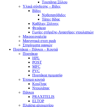
Τρυπάνια Ξύλου
Υλικά σύνδεσης – Βίδες
Βίδες
Νοβοπανόβιδες
Τάπες βίδας
Καβίλιες Ξύλινες
Φεράμια
Γωνίες στήριξης-Αναρτήρες ντουλαπιών
Μικροεργαλεία
Μαγνητικά στοπ push
Στηρίγματα ραφιών
Πορτάκια – Πάγκοι – Κουτιά
Πορτάκια
HPL
POST
MFC
PVC
Πορτάκια ημιμασίφ
Έτοιμα κουτιά
Κουζίνας
Ντουλάπας
Πάγκοι
PRAXITELIS
ELTOP
Πλαίσια αλουμινίου