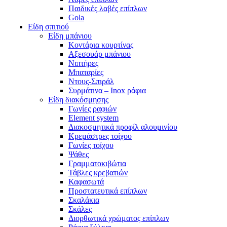
Παιδικές λαβές επίπλων
Gola
Είδη σπιτιού
Είδη μπάνιου
Κοντάρια κουρτίνας
Αξεσουάρ μπάνιου
Νιπτήρες
Μπαταρίες
Ντους-Σπιράλ
Συρμάτινα – Inox ράφια
Είδη διακόσμησης
Γωνίες ραφιών
Element system
Διακοσμητικά προφίλ αλουμινίου
Κρεμάστρες τοίχου
Γωνίες τοίχου
Ψάθες
Γραμματοκιβώτια
Τάβλες κρεβατιών
Καφασωτά
Προστατευτικά επίπλων
Σκαλάκια
Σκάλες
Διορθωτικά χρώματος επίπλων