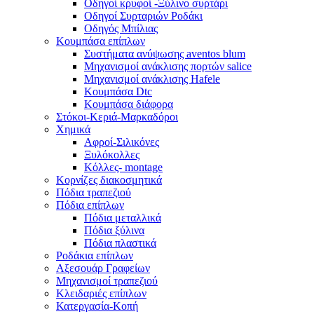
Οδηγοί κρυφοί -Ξύλινο συρτάρι
Οδηγοί Συρταριών Ροδάκι
Οδηγός Μπίλιας
Κουμπάσα επίπλων
Συστήματα ανύψωσης aventos blum
Μηχανισμοί ανάκλισης πορτών salice
Μηχανισμοί ανάκλισης Hafele
Κουμπάσα Dtc
Κουμπάσα διάφορα
Στόκοι-Κεριά-Μαρκαδόροι
Χημικά
Αφροί-Σιλικόνες
Ξυλόκολλες
Κόλλες- montage
Κορνίζες διακοσμητικά
Πόδια τραπεζιού
Πόδια επίπλων
Πόδια μεταλλικά
Πόδια ξύλινα
Πόδια πλαστικά
Ροδάκια επίπλων
Αξεσουάρ Γραφείων
Μηχανισμοί τραπεζιού
Κλειδαριές επίπλων
Κατεργασία-Κοπή