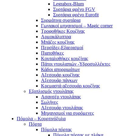
Legrabox-Blum
Συρτάρια φρένο FGV
Συρτάρια φρένο Eurofit
Συρμάτινα συρτάρια
Γωνιακοί μηχανισμοί – Magic corner
Τροφοθήκες Κουζίνας
Αρμοκάλυπτρα
Μπάζες κουζίνας
Περσίδες-Εξαερισμοί
Πιατοθήκες
Κουταλοθήκες κουζίνας
Πάτοι ντουλαπιών -Υδροσυλλέκτες
Κάδοι απορριμάτων
Αξεσουάρ κουζίνας
Αξεσουάρ πάγκων
Κρεμαστά αξεσουάρ κουζίνας
Εξοπλισμός ντουλάπας
Ασανσέρ ντουλάπας
Σωλήνες
Αξεσουάρ ντουλάπας
Μηχανισμοί για συρόμενες
Πόμολα – Κουρτινόξυλα
Πόρτα
Πόμολα πόρτας
Πόμολα πόρτας με πλάκα