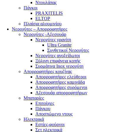
Ντουλάπας
Πάγκοι
PRAXITELIS
ELTOP
Πλαίσια αλουμινίου
Νεροχύτες – Απορροφητήρες
Νεροχύτες -Αξεσουάρ
Νεροχύτες γρανίτη
Ultra Granite
Συνθετικοί Νεροχύτες
Νεροχύτες ανοξείδωτοι
Ξύλινη επιφάνεια κοπής
Συρμάτινα Inox νεροχύτη
Απορροφητήρες κουζίνας
Απορροφητήρες ελεύθεροι
Απορροφητήρες καμινάδα
Απορροφητήρες συρόμενοι
Αξεσουάρ απορροφητήρων
Μπαταρίες
Επιτοίχιες
Πάγκου
Αποσπώμενο ντους
Ηλεκτρικά
Εστίες-φούρνοι
Σετ ηλεκτρικά