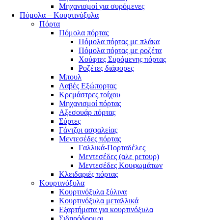
Μηχανισμοί για συρόμενες
Πόμολα – Κουρτινόξυλα
Πόρτα
Πόμολα πόρτας
Πόμολα πόρτας με πλάκα
Πόμολα πόρτας με ροζέτα
Χούφτες Συρόμενης πόρτας
Ροζέτες διάφορες
Μπουλ
Λαβές Εξώπορτας
Κρεμάστρες τοίχου
Μηχανισμοί πόρτας
Αξεσουάρ πόρτας
Σύρτες
Γάντζοι ασφαλείας
Μεντεσέδες πόρτας
Γαλλικά-Πορταδέλες
Μεντεσέδες (αλε ρετουρ)
Μεντεσέδες Κουφωμάτων
Κλειδαριές πόρτας
Κουρτινόξυλα
Κουρτινόξυλα ξύλινα
Κουρτινόξυλα μεταλλικά
Εξαρτήματα για κουρτινόξυλα
Σιδηρόδρομοι