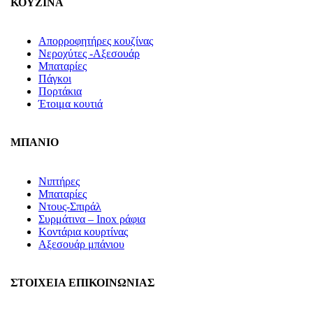
ΚΟΥΖΙΝΑ
Απορροφητήρες κουζίνας
Νεροχύτες -Αξεσουάρ
Μπαταρίες
Πάγκοι
Πορτάκια
Έτοιμα κουτιά
ΜΠΑΝΙΟ
Νιπτήρες
Μπαταρίες
Ντους-Σπιράλ
Συρμάτινα – Inox ράφια
Κοντάρια κουρτίνας
Αξεσουάρ μπάνιου
ΣΤΟΙΧΕΙΑ ΕΠΙΚΟΙΝΩΝΙΑΣ