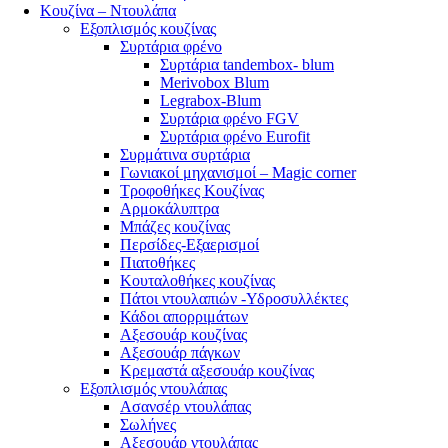
Κουζίνα – Ντουλάπα
Εξοπλισμός κουζίνας
Συρτάρια φρένο
Συρτάρια tandembox- blum
Merivobox Blum
Legrabox-Blum
Συρτάρια φρένο FGV
Συρτάρια φρένο Eurofit
Συρμάτινα συρτάρια
Γωνιακοί μηχανισμοί – Magic corner
Τροφοθήκες Κουζίνας
Αρμοκάλυπτρα
Μπάζες κουζίνας
Περσίδες-Εξαερισμοί
Πιατοθήκες
Κουταλοθήκες κουζίνας
Πάτοι ντουλαπιών -Υδροσυλλέκτες
Κάδοι απορριμάτων
Αξεσουάρ κουζίνας
Αξεσουάρ πάγκων
Κρεμαστά αξεσουάρ κουζίνας
Εξοπλισμός ντουλάπας
Ασανσέρ ντουλάπας
Σωλήνες
Αξεσουάρ ντουλάπας