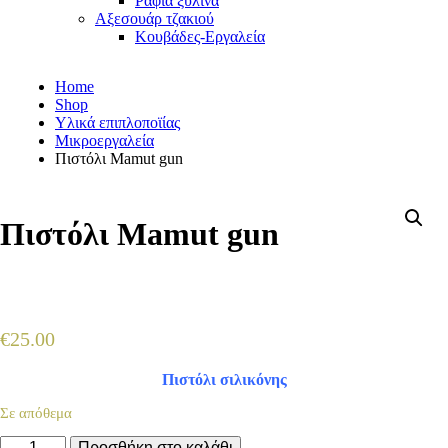
Ράφια ξύλινα
Αξεσουάρ τζακιού
Κουβάδες-Εργαλεία
Home
Shop
Υλικά επιπλοποϊίας
Μικροεργαλεία
Πιστόλι Mamut gun
Πιστόλι Mamut gun
€
25.00
Πιστόλι σιλικόνης
Σε απόθεμα
Πιστόλι
Προσθήκη στο καλάθι