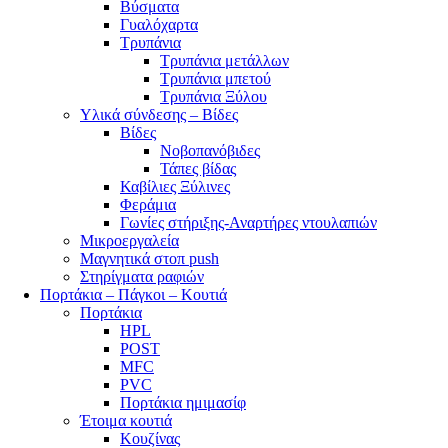
Βύσματα
Γυαλόχαρτα
Τρυπάνια
Τρυπάνια μετάλλων
Τρυπάνια μπετού
Τρυπάνια Ξύλου
Υλικά σύνδεσης – Βίδες
Βίδες
Νοβοπανόβιδες
Τάπες βίδας
Καβίλιες Ξύλινες
Φεράμια
Γωνίες στήριξης-Αναρτήρες ντουλαπιών
Μικροεργαλεία
Μαγνητικά στοπ push
Στηρίγματα ραφιών
Πορτάκια – Πάγκοι – Κουτιά
Πορτάκια
HPL
POST
MFC
PVC
Πορτάκια ημιμασίφ
Έτοιμα κουτιά
Κουζίνας