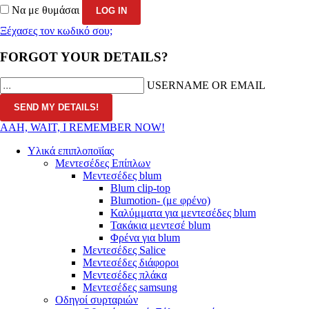
Να με θυμάσαι
Ξέχασες τον κωδικό σου;
FORGOT YOUR DETAILS?
USERNAME OR EMAIL
AAH, WAIT, I REMEMBER NOW!
Υλικά επιπλοποϊίας
Μεντεσέδες Επίπλων
Μεντεσέδες blum
Blum clip-top
Blumotion- (με φρένο)
Καλύμματα για μεντεσέδες blum
Τακάκια μεντεσέ blum
Φρένα για blum
Μεντεσέδες Salice
Μεντεσέδες διάφοροι
Μεντεσέδες πλάκα
Μεντεσέδες samsung
Οδηγοί συρταριών