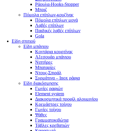
Ράουλα-Hooks-Stopper
Μπριζ
Πόμολα επίπλων-κουζίνας
Πόμολα επίπλων μονά
Λαβές επίπλων
Παιδικές λαβές επίπλων
Gola
Είδη σπιτιού
Είδη μπάνιου
Κοντάρια κουρτίνας
Αξεσουάρ μπάνιου
Νιπτήρες
Μπαταρίες
Ντους-Σπιράλ
Συρμάτινα – Inox ράφια
Είδη διακόσμησης
Γωνίες ραφιών
Element system
Διακοσμητικά προφίλ αλουμινίου
Κρεμάστρες τοίχου
Γωνίες τοίχου
Ψάθες
Γραμματοκιβώτια
Τάβλες κρεβατιών
Καφασωτά