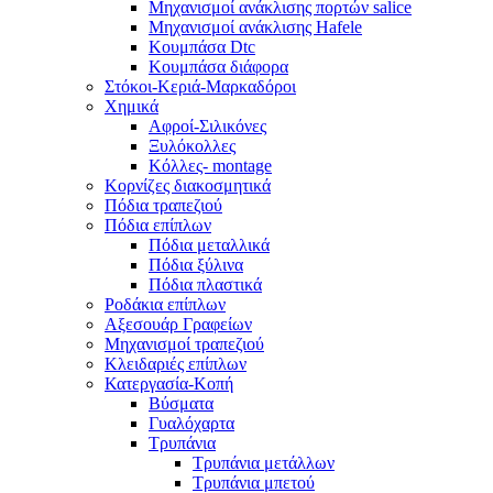
Μηχανισμοί ανάκλισης πορτών salice
Μηχανισμοί ανάκλισης Hafele
Κουμπάσα Dtc
Κουμπάσα διάφορα
Στόκοι-Κεριά-Μαρκαδόροι
Χημικά
Αφροί-Σιλικόνες
Ξυλόκολλες
Κόλλες- montage
Κορνίζες διακοσμητικά
Πόδια τραπεζιού
Πόδια επίπλων
Πόδια μεταλλικά
Πόδια ξύλινα
Πόδια πλαστικά
Ροδάκια επίπλων
Αξεσουάρ Γραφείων
Μηχανισμοί τραπεζιού
Κλειδαριές επίπλων
Κατεργασία-Κοπή
Βύσματα
Γυαλόχαρτα
Τρυπάνια
Τρυπάνια μετάλλων
Τρυπάνια μπετού