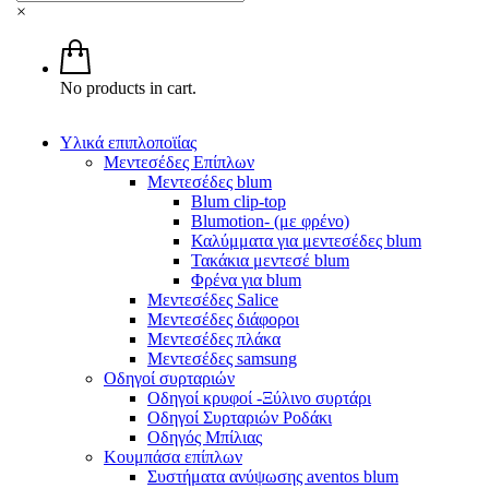
×
No products in cart.
Υλικά επιπλοποϊίας
Μεντεσέδες Επίπλων
Μεντεσέδες blum
Blum clip-top
Blumotion- (με φρένο)
Καλύμματα για μεντεσέδες blum
Τακάκια μεντεσέ blum
Φρένα για blum
Μεντεσέδες Salice
Μεντεσέδες διάφοροι
Μεντεσέδες πλάκα
Μεντεσέδες samsung
Οδηγοί συρταριών
Οδηγοί κρυφοί -Ξύλινο συρτάρι
Οδηγοί Συρταριών Ροδάκι
Οδηγός Μπίλιας
Κουμπάσα επίπλων
Συστήματα ανύψωσης aventos blum