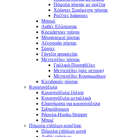
Πόμολα πόρτας με ροζέτα
Χούφτες Συρόμενης πόρτας
Ροζέτες διάφορες
Μπουλ
Λαβές Εξώπορτας
Κρεμάστρες τοίχου
Μηχανισμοί πόρτας
Αξεσουάρ πόρτας
Σύρτες
Γάντζοι ασφαλείας
Μεντεσέδες πόρτας
Γαλλικά-Πορταδέλες
Μεντεσέδες (αλε ρετουρ)
Μεντεσέδες Κουφωμάτων
Κλειδαριές πόρτας
Κουρτινόξυλα
Κουρτινόξυλα ξύλινα
Κουρτινόξυλα μεταλλικά
Εξαρτήματα για κουρτινόξυλα
Σιδηρόδρομοι
Ράουλα-Hooks-Stopper
Μπριζ
Πόμολα επίπλων-κουζίνας
Πόμολα επίπλων μονά
Λαβές επίπλων