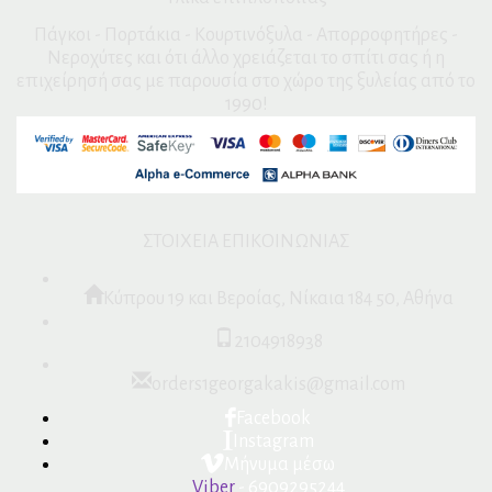
Πάγκοι - Πορτάκια - Κουρτινόξυλα - Απορροφητήρες -
Νεροχύτες και ότι άλλο χρειάζεται το σπίτι σας ή η
επιχείρησή σας με παρουσία στο χώρο της ξυλείας από το
1990!
ΣΤΟΙΧΕΙΑ ΕΠΙΚΟΙΝΩΝΙΑΣ
Κύπρου 19 και Βεροίας, Νίκαια 184 50, Αθήνα
2104918938
orders1georgakakis@gmail.com
Facebook
Instagram
Μήνυμα μέσω
Viber
- 6909295244