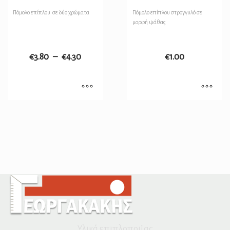
Πόμολο επίπλου σε δύο χρώματα
Πόμολο επίπλου στρογγυλό σε
μορφή ψάθας
€
3.80
–
€
4.30
€
1.00
Υλικά επιπλοποιϊας