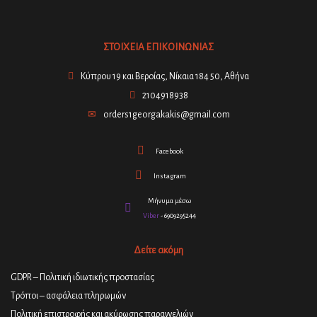
ΣΤΟΙΧΕΙΑ ΕΠΙΚΟΙΝΩΝΙΑΣ
Κύπρου 19 και Βεροίας, Νίκαια 184 50, Αθήνα
2104918938
orders1georgakakis@gmail.com
Facebook
Instagram
Μήνυμα μέσω
Viber
- 6909295244
Δείτε ακόμη
GDPR – Πολιτική ιδιωτικής προστασίας
Τρόποι – ασφάλεια πληρωμών
Πολιτική επιστροφής και ακύρωσης παραγγελιών