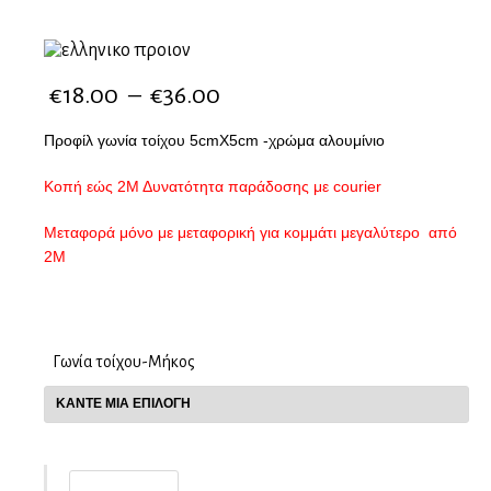
€
18.00
–
€
36.00
Προφίλ γωνία τοίχου 5cmX5cm -χρώμα αλουμίνιο
Κοπή εώς 2Μ Δυνατότητα παράδοσης με courier
Μεταφορά μόνο με μεταφορική για κομμάτι μεγαλύτερο από
2Μ
Γωνία τοίχου-Μήκος
Προστατευτική