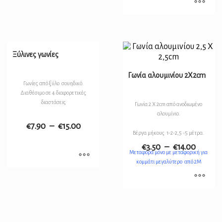
Ξύλινες γωνίες
Γωνία αλουμινίου 2Χ2cm
Γωνίες από ξύλο σουηδικό.
Διαθέσιμο σε 4 διαφορετικές
διαστάσεις
Γωνία 2 Χ 2cm από ανοδιωμένο
αλουμίνιο.
€
7.90
–
€
15.00
Βέργα μήκους 1-2-2,5 -5 μέτρα.
€
3.50
–
€
14.00
Μεταφορά μόνο με μεταφορική για
κομμάτι μεγαλύτερο από 2Μ