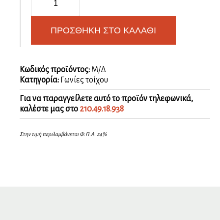
γωνία
αλουμινίου
με
ΠΡΟΣΘΉΚΗ ΣΤΟ ΚΑΛΆΘΙ
κόλλα
5
Χ
5
Κωδικός προϊόντος:
Μ/Δ
ποσότητα
Κατηγορία:
Γωνίες τοίχου
Για να παραγγείλετε αυτό το προϊόν τηλεφωνικά,
καλέστε μας στο
210.49.18.938
Στην τιμή περιλαμβάνεται Φ.Π.Α. 24%