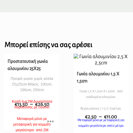
Μπορεί επίσης να σας αρέσει
Προστατευτική γωνία
αλουμινίου 25Χ25
Γωνία αλουμινίου 1,5 Χ
Προφίλ γωνία χωρίς κόλλα
1,5cm
25χ25cm-Μήκος: 100cm,
166cm, 250cm
Γωνία 1,5 Χ 1,5cm Χ 1.2mm από
ανοδιωμένο αλουμίνιο.
Κοπή έως2Μ Δυνατότητα
€
13.50
–
€
26.50
παράδοσης με courier
Βέργα μήκους ( 1-2,5-5)μέτρα.
€
2.50
–
€
11.00
Μεταφορά μόνο με
Μεταφορά μόνο με μεταφορική για
μεταφορική για κομμάτι
κομμάτι μεγαλύτερο από 2 μέτρα
μεγαλύτερο από 2Μ