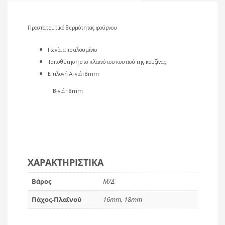
Προστατευτικό θερμότητας φούρνου
Γωνία απο αλουμίνιο
Τοποθέτηση στο πλαϊνό του κουτιού της κουζίνας
Επιλογή Α-γιά16mm
Β-γιά 18mm
ΧΑΡΑΚΤΗΡΙΣΤΙΚΆ
Βάρος
Μ/Δ
Πάχος-Πλαϊνού
16mm, 18mm