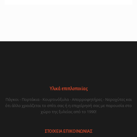
Υλικά επιπλοποιϊας
Πάγκοι - Πορτάκια - Κουρτινόξυλα - Απορροφητήρες - Νεροχύτες και
ότι άλλο χρειάζεται το σπίτι σας ή η επιχείρησή σας με παρουσία στο
χώρο της ξυλείας από το 1990!
ΣΤΟΙΧΕΙΑ ΕΠΙΚΟΙΝΩΝΙΑΣ