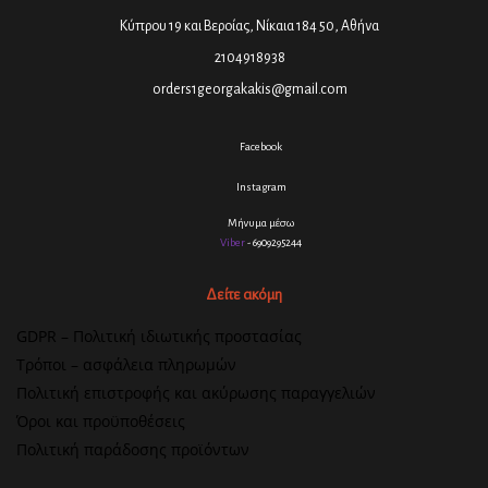
Κύπρου 19 και Βεροίας, Νίκαια 184 50, Αθήνα
2104918938
orders1georgakakis@gmail.com
Facebook
Instagram
Μήνυμα μέσω
Viber
- 6909295244
Δείτε ακόμη
GDPR – Πολιτική ιδιωτικής προστασίας
Τρόποι – ασφάλεια πληρωμών
Πολιτική επιστροφής και ακύρωσης παραγγελιών
Όροι και προϋποθέσεις
Πολιτική παράδοσης προϊόντων