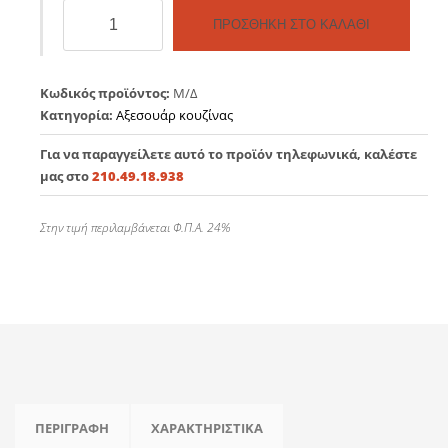
Προστατευτικό
ΠΡΟΣΘΉΚΗ ΣΤΟ ΚΑΛΆΘΙ
θερμότητας
φούρνου
ποσότητα
Κωδικός προϊόντος:
Μ/Δ
Κατηγορία:
Αξεσουάρ κουζίνας
Για να παραγγείλετε αυτό το προϊόν τηλεφωνικά, καλέστε
μας στο
210.49.18.938
Στην τιμή περιλαμβάνεται Φ.Π.Α. 24%
ΠΕΡΙΓΡΑΦΉ
ΧΑΡΑΚΤΗΡΙΣΤΙΚΆ