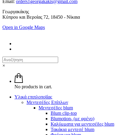
Email:
orders1georgakakis@gmail.com
Γεωργακάκης
Κύπρου και Βεροίας 72, 18450 - Νίκαια
Open in Google Maps
×
No products in cart.
Υλικά επιπλοποϊίας
Μεντεσέδες Επίπλων
Μεντεσέδες blum
Blum clip-top
Blumotion- (με φρένο)
Καλύμματα για μεντεσέδες blum
Τακάκια μεντεσέ blum
Φρένα για blum