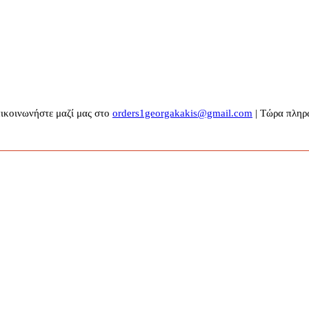
πικοινωνήστε μαζί μας στο
orders1georgakakis@gmail.com
| Τώρα πληρω