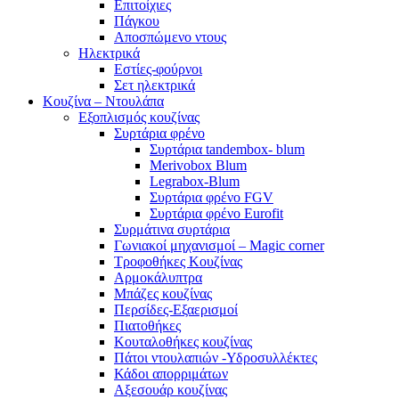
Επιτοίχιες
Πάγκου
Αποσπώμενο ντους
Ηλεκτρικά
Εστίες-φούρνοι
Σετ ηλεκτρικά
Κουζίνα – Ντουλάπα
Εξοπλισμός κουζίνας
Συρτάρια φρένο
Συρτάρια tandembox- blum
Merivobox Blum
Legrabox-Blum
Συρτάρια φρένο FGV
Συρτάρια φρένο Eurofit
Συρμάτινα συρτάρια
Γωνιακοί μηχανισμοί – Magic corner
Τροφοθήκες Κουζίνας
Αρμοκάλυπτρα
Μπάζες κουζίνας
Περσίδες-Εξαερισμοί
Πιατοθήκες
Κουταλοθήκες κουζίνας
Πάτοι ντουλαπιών -Υδροσυλλέκτες
Κάδοι απορριμάτων
Αξεσουάρ κουζίνας