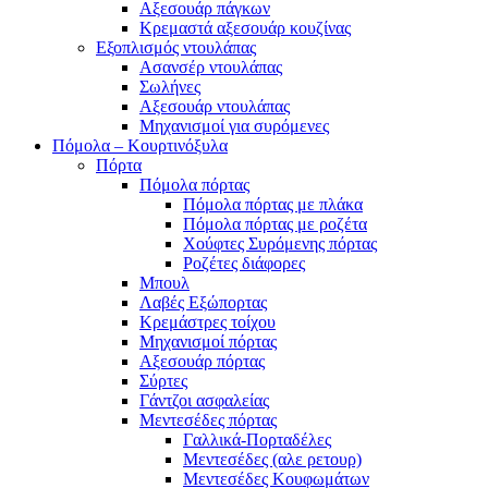
Αξεσουάρ πάγκων
Κρεμαστά αξεσουάρ κουζίνας
Εξοπλισμός ντουλάπας
Ασανσέρ ντουλάπας
Σωλήνες
Αξεσουάρ ντουλάπας
Μηχανισμοί για συρόμενες
Πόμολα – Κουρτινόξυλα
Πόρτα
Πόμολα πόρτας
Πόμολα πόρτας με πλάκα
Πόμολα πόρτας με ροζέτα
Χούφτες Συρόμενης πόρτας
Ροζέτες διάφορες
Μπουλ
Λαβές Εξώπορτας
Κρεμάστρες τοίχου
Μηχανισμοί πόρτας
Αξεσουάρ πόρτας
Σύρτες
Γάντζοι ασφαλείας
Μεντεσέδες πόρτας
Γαλλικά-Πορταδέλες
Μεντεσέδες (αλε ρετουρ)
Μεντεσέδες Κουφωμάτων