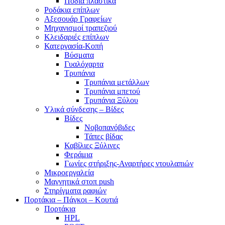
Πόδια πλαστικά
Ροδάκια επίπλων
Αξεσουάρ Γραφείων
Μηχανισμοί τραπεζιού
Κλειδαριές επίπλων
Κατεργασία-Κοπή
Βύσματα
Γυαλόχαρτα
Τρυπάνια
Τρυπάνια μετάλλων
Τρυπάνια μπετού
Τρυπάνια Ξύλου
Υλικά σύνδεσης – Βίδες
Βίδες
Νοβοπανόβιδες
Τάπες βίδας
Καβίλιες Ξύλινες
Φεράμια
Γωνίες στήριξης-Αναρτήρες ντουλαπιών
Μικροεργαλεία
Μαγνητικά στοπ push
Στηρίγματα ραφιών
Πορτάκια – Πάγκοι – Κουτιά
Πορτάκια
HPL