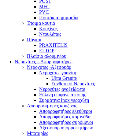
POST
MFC
PVC
Πορτάκια ημιμασίφ
Έτοιμα κουτιά
Κουζίνας
Ντουλάπας
Πάγκοι
PRAXITELIS
ELTOP
Πλαίσια αλουμινίου
Νεροχύτες – Απορροφητήρες
Νεροχύτες -Αξεσουάρ
Νεροχύτες γρανίτη
Ultra Granite
Συνθετικοί Νεροχύτες
Νεροχύτες ανοξείδωτοι
Ξύλινη επιφάνεια κοπής
Συρμάτινα Inox νεροχύτη
Απορροφητήρες κουζίνας
Απορροφητήρες ελεύθεροι
Απορροφητήρες καμινάδα
Απορροφητήρες συρόμενοι
Αξεσουάρ απορροφητήρων
Μπαταρίες