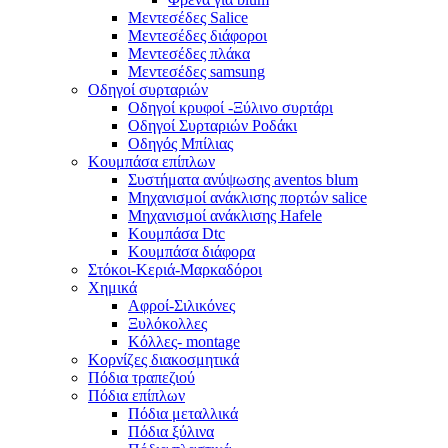
Μεντεσέδες Salice
Μεντεσέδες διάφοροι
Μεντεσέδες πλάκα
Μεντεσέδες samsung
Οδηγοί συρταριών
Οδηγοί κρυφοί -Ξύλινο συρτάρι
Οδηγοί Συρταριών Ροδάκι
Οδηγός Μπίλιας
Κουμπάσα επίπλων
Συστήματα ανύψωσης aventos blum
Μηχανισμοί ανάκλισης πορτών salice
Μηχανισμοί ανάκλισης Hafele
Κουμπάσα Dtc
Κουμπάσα διάφορα
Στόκοι-Κεριά-Μαρκαδόροι
Χημικά
Αφροί-Σιλικόνες
Ξυλόκολλες
Κόλλες- montage
Κορνίζες διακοσμητικά
Πόδια τραπεζιού
Πόδια επίπλων
Πόδια μεταλλικά
Πόδια ξύλινα