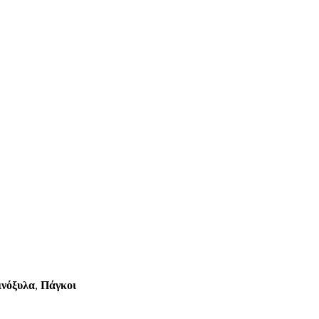
ινόξυλα
,
Πάγκοι