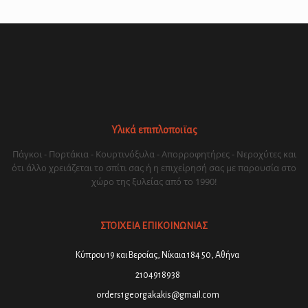
Υλικά επιπλοποιϊας
Πάγκοι - Πορτάκια - Κουρτινόξυλα - Απορροφητήρες - Νεροχύτες και
ότι άλλο χρειάζεται το σπίτι σας ή η επιχείρησή σας με παρουσία στο
χώρο της ξυλείας από το 1990!
ΣΤΟΙΧΕΙΑ ΕΠΙΚΟΙΝΩΝΙΑΣ
Κύπρου 19 και Βεροίας, Νίκαια 184 50, Αθήνα
2104918938
orders1georgakakis@gmail.com