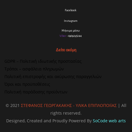
Facebook
Instagram
Μήνυμα μέσω
Viber
- 6909295244
Δείτε ακόμη
GDPR – Πολιτική ιδιωτικής προστασίας
Τρόποι – ασφάλεια πληρωμών
Πολιτική επιστροφής και ακύρωσης παραγγελιών
Όροι και προϋποθέσεις
Πολιτική παράδοσης προϊόντων
© 2021
ΣΤΕΦΑΝΟΣ ΓΕΩΡΓΑΚΑΚΗΣ - ΥΛΙΚΑ ΕΠΙΠΛΟΠΟΙΪΑΣ
| All
rights reserved.
Designed, Created and Proudly Powered By
SoCode web arts