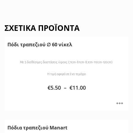
ΣΧΕΤΙΚΆ ΠΡΟΪΌΝΤΑ
Πόδι τραπεζιού ∅ 60 νίκελ
Με 5 διαθέσιμες διαστάσεις ύψους (71cm-81cm-87cm-110cm-120cm)
Η τιμή αφορά σε ένα τεμάχιο
€
5.50
–
€
11.00
Πόδια τραπεζιού Manart