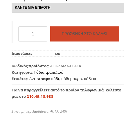
Πόδι
ΠΡΟΣΘΉΚΗ ΣΤΟ ΚΑΛΆΘΙ
αλουμινίου
τραπεζιού
U
Διαστάσεις
cm
Μαύρο
ποσότητα
Κωδικός προϊόντος:
ALU-ΛΑΜΑ-BLACK
Κατηγορία:
Πόδια τραπεζιού
Ετικέτες:
Αντίστροφο πόδι
,
πόδι μαύρο
,
πόδι πι
Για να παραγγείλετε αυτό το προϊόν τηλεφωνικά, καλέστε
μας στο
210.49.18.938
Στην τιμή περιλαμβάνεται Φ.Π.Α. 24%