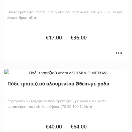
Πόδια τραπεζιού made in Italy διαθέσιμα σε νίκελ ματ -χρώμιο -μαύρο-
λευκό -δρυς -οξιά
€
17.00
–
€
36.00
Πόδι τραπεζιού αλουμινίου Ø6cm-με ρόδα
Στρογγυλό ρυθμιζόμενο πόδι τραπεζιού, με ρόδα για εύκολη
μετακίνηση του επίπλου ύψους (70-80-100 120)cm
€
40.00
–
€
64.00