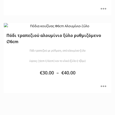
Πόδι τραπεζιού αλουμίνιο ξύλο ρυθμιζόμενο
∅6cm
Πόδι τραπεζιού με ρύθμιση, από αλουμίνιο-ξύλο
ύψους (72cm ή 82cm) και το υλικό (ξύλο ή τζάμι)
€
30.00
–
€
40.00