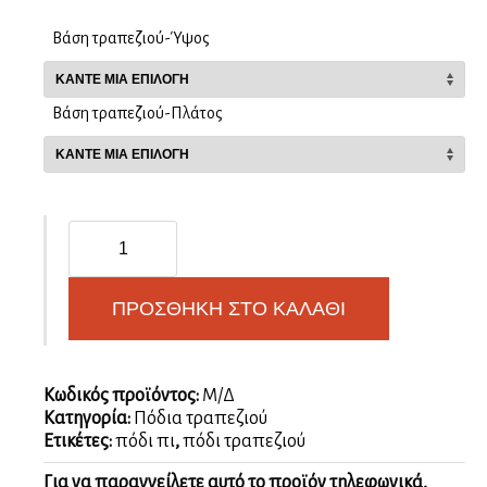
Βάση τραπεζιού-Ύψος
Βάση τραπεζιού-Πλάτος
Πόδι
αλουμινίου
τραπεζιού
U
ΠΡΟΣΘΉΚΗ ΣΤΟ ΚΑΛΆΘΙ
Τετράγωνο
Λευκό
ποσότητα
Κωδικός προϊόντος:
Μ/Δ
Κατηγορία:
Πόδια τραπεζιού
Ετικέτες:
πόδι πι
,
πόδι τραπεζιού
Για να παραγγείλετε αυτό το προϊόν τηλεφωνικά,