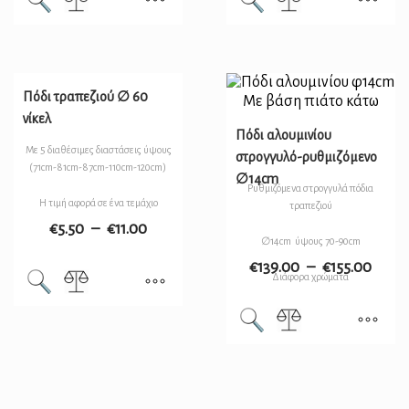
Πόδι τραπεζιού ∅ 60
νίκελ
Πόδι αλουμινίου
Με 5 διαθέσιμες διαστάσεις ύψους
στρογγυλό-ρυθμιζόμενο
(71cm-81cm-87cm-110cm-120cm)
∅14cm
Ρυθμιζόμενα στρογγυλά πόδια
Η τιμή αφορά σε ένα τεμάχιο
τραπεζιού
€
5.50
–
€
11.00
∅14cm ύψους 70-90cm
€
139.00
–
€
155.00
Διάφορα χρώματα