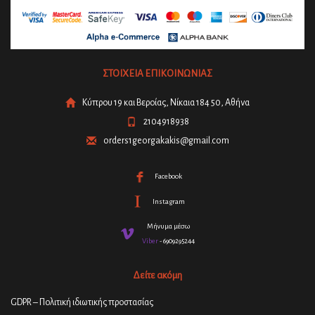
ΣΤΟΙΧΕΙΑ ΕΠΙΚΟΙΝΩΝΙΑΣ
Κύπρου 19 και Βεροίας, Νίκαια 184 50, Αθήνα
2104918938
orders1georgakakis@gmail.com
Facebook
Instagram
Μήνυμα μέσω
Viber
- 6909295244
Δείτε ακόμη
GDPR – Πολιτική ιδιωτικής προστασίας