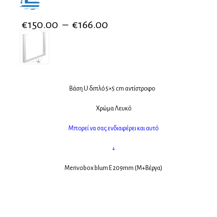
€
150.00
–
€
166.00
Βάση U διπλό 5×5 cm αντίστροφο
Χρώμα Λευκό
Μπορεί να σας ενδιαφέρει και αυτό
↓
Merivobox blum E 209mm (M+Βέργα)