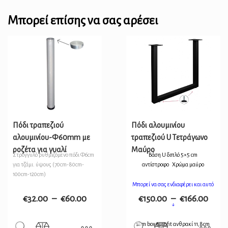
Μπορεί επίσης να σας αρέσει
Πόδι τραπεζιού
Πόδι αλουμινίου
αλουμινίου-Φ60mm με
τραπεζιού U Τετράγωνο
ροζέτα για γυαλί
Μαύρο
Στρογγυλό ρυθμιζόμενο πόδι Φ6cm
Βάση U διπλό 5×5 cm
για τζάμι. ύψους (70cm-80cm-
αντίστροφο
Χρώμα μαύρο
100cm-120cm)
Μπορεί να σας ενδιαφέρει και αυτό
€
32.00
–
€
60.00
€
150.00
–
€
166.00
↓
slim box eurofit ανθρακί 11,8cm