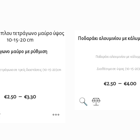
Ποδαράκι αλουμινίου με κάλυ
άγωνο μαύρο με ρύθμιση
Ποδαράκι αλουμινίου με κάλυμμ
Διαθέσιμο σε ύψος (10-15-20
ετράγωνο σε τρείς διαστάσεις (10-15-20)cm
€
2.50
–
€
4.00
€
2.50
–
€
3.30