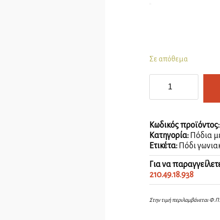
Σε απόθεμα
Πόδι
γωνιακό
χρώμιο
ποσότητα
Κωδικός προϊόντος
Κατηγορία:
Πόδια μ
Ετικέτα:
Πόδι γωνια
Για να παραγγείλετ
210.49.18.938
Στην τιμή περιλαμβάνεται Φ.Π