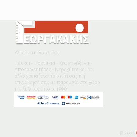
Υλικά επιπλοποιϊας
Πάγκοι - Πορτάκια - Κουρτινόξυλα -
Απορροφητήρες - Νεροχύτες και ότι
άλλο χρειάζεται το σπίτι σας ή η
επιχείρησή σας με παρουσία στο χώρο
της ξυλείας από το 1990!
© 2021