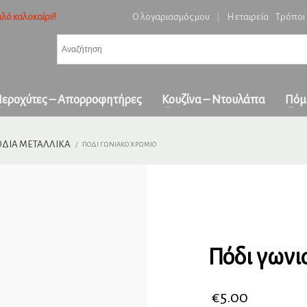
λό καλοκαίρι!!
Ο λογαριασμός μου
|
Η εταιρεία
Τρόποι
3
ή ειδών και επιβεβαίωση παραγγελίας.
Πληρωμή με
αντικαταβολή
&
πα
όλη την Ελλάδα
ε επικοινωνήστε μαζί μας στο
orders1georgakakis@gmail.com
| Τώρα πληρωμέ
εροχύτες – Απορροφητήρες
Κουζίνα – Ντουλάπα
Πόμ
ΔΙΑ ΜΕΤΑΛΛΙΚΆ
ΠΌΔΙ ΓΩΝΙΑΚΌ ΧΡΏΜΙΟ
Πόδι γωνι
€
5.00