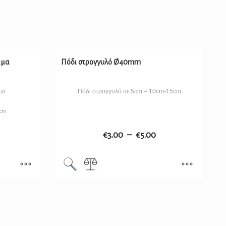
μμα
Πόδι στρογγυλό Ø40mm
Πόδι στρογγυλό σε 5cm – 10cm-15cm
α .
)cm
€
3.00
–
€
5.00