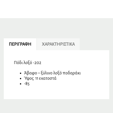
ΠΕΡΙΓΡΑΦΉ
ΧΑΡΑΚΤΗΡΙΣΤΙΚΆ
Πόδι λοξό -202
Άβαφο – ξύλινο λοξό ποδαράκι
Ύψος 11 εκατοστά
-85