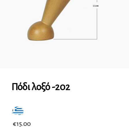
Πόδι λοξό -202
€
15.00