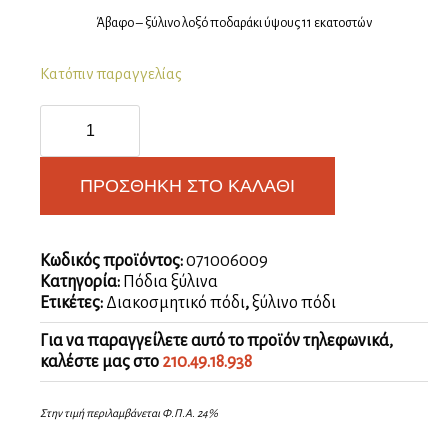
Άβαφο – ξύλινο λοξό ποδαράκι ύψους 11 εκατοστών
Κατόπιν παραγγελίας
Πόδι
λοξό
-202
ποσότητα
ΠΡΟΣΘΉΚΗ ΣΤΟ ΚΑΛΆΘΙ
Κωδικός προϊόντος:
071006009
Κατηγορία:
Πόδια ξύλινα
Ετικέτες:
Διακοσμητικό πόδι
,
ξύλινο πόδι
Για να παραγγείλετε αυτό το προϊόν τηλεφωνικά,
καλέστε μας στο
210.49.18.938
Στην τιμή περιλαμβάνεται Φ.Π.Α. 24%