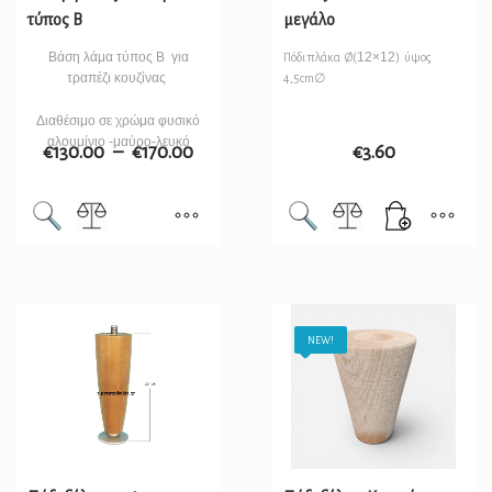
τύπος Β
μεγάλο
Βάση λάμα τύπος Β για
12×12
Πόδι πλάκα Ø(
) ύψος
τραπέζι κουζίνας
4,5cm∅
Διαθέσιμο σε χρώμα φυσικό
αλουμίνιο -μαύρο-λευκό
€
130.00
–
€
170.00
€
3.60
NEW!