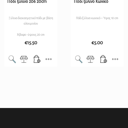
Πόδι ξύλινο 206 20cm
Πόδι ξύλινο Κωνικό
Ξύλινο διακοσμητικό πόδι με βάση
Πόδι ξύλινο κωνικό – Ύψος 10 cm
αλουμινίου
Άβαφο -ύψους 20 cm
€
15.50
€
5.00