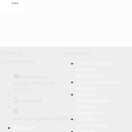
ΣΤΟΙΧΕΙΑ
Δείτε ακόμη
ΕΠΙΚΟΙΝΩΝΙΑΣ
GDPR – Πολιτική
ιδιωτικής
προστασίας
Κύπρου 19 και
Τρόποι – ασφάλεια
Βεροίας, Νίκαια 184
πληρωμών
50, Αθήνα
Πολιτική
επιστροφής και
2104918938
ακύρωσης
παραγγελιών
orders1georgakakis@gmail.com
Όροι και
προϋποθέσεις
Facebook
Πολιτική