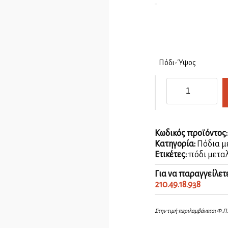
Πόδι-Ύψος
Πόδι
στρογγυλό
Ø40mm
ποσότητα
Κωδικός προϊόντος
Κατηγορία:
Πόδια μ
Ετικέτες:
πόδι μετα
Για να παραγγείλετ
210.49.18.938
Στην τιμή περιλαμβάνεται Φ.Π