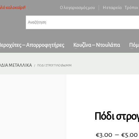
λό καλοκαίρι!!
Ο λογαριασμός μου
|
Η εταιρεία
Τρόποι
3
ή ειδών και επιβεβαίωση παραγγελίας.
Πληρωμή με
αντικαταβολή
&
πα
όλη την Ελλάδα
ε επικοινωνήστε μαζί μας στο
orders1georgakakis@gmail.com
| Τώρα πληρωμέ
εροχύτες – Απορροφητήρες
Κουζίνα – Ντουλάπα
Πόμ
ΔΙΑ ΜΕΤΑΛΛΙΚΆ
ΠΌΔΙ ΣΤΡΟΓΓΥΛΌ Ø40MM
Πόδι στρ
€
3.00
–
€
5.00