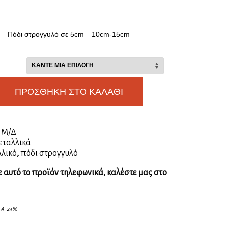
Πόδι στρογγυλό σε 5cm – 10cm-15cm
ΠΡΟΣΘΉΚΗ ΣΤΟ ΚΑΛΆΘΙ
:
Μ/Δ
εταλλικά
λλικό
,
πόδι στρογγυλό
ε αυτό το προϊόν τηλεφωνικά, καλέστε μας στο
.Α. 24%