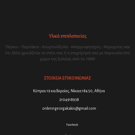
Υλικά επιπλοποιϊας
Πάγκοι - Πορτάκια - Κουρτινόξυλα - Απορροφητήρες - Νεροχύτες και
ότι άλλο χρειάζεται το σπίτι σας ή η επιχείρησή σας με παρουσία στο
χώρο της ξυλείας από το 1990!
ΣΤΟΙΧΕΙΑ ΕΠΙΚΟΙΝΩΝΙΑΣ
Κύπρου 19 και Βεροίας, Νίκαια 184 50, Αθήνα
2104918938
orders1georgakakis@gmail.com
Facebook