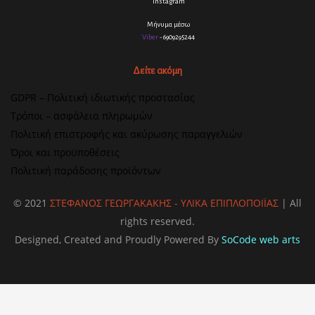
Instagram
Μήνυμα μέσω
Viber
- 6909295244
Δείτε ακόμη
GDPR – Πολιτική ιδιωτικής προστασίας
Τρόποι – ασφάλεια πληρωμών
Πολιτική επιστροφής και ακύρωσης παραγγελιών
Όροι και προϋποθέσεις
Πολιτική παράδοσης προϊόντων
© 2021
ΣΤΕΦΑΝΟΣ ΓΕΩΡΓΑΚΑΚΗΣ - ΥΛΙΚΑ ΕΠΙΠΛΟΠΟΙΪΑΣ
| All
rights reserved.
Designed, Created and Proudly Powered By
SoCode web arts