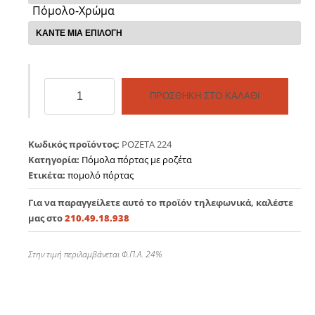
Πόμολο-Χρώμα
Πόμολο
ΠΡΟΣΘΉΚΗ ΣΤΟ ΚΑΛΆΘΙ
πόρτας
ροζέτα
224
Κωδικός προϊόντος:
ΡΟΖΕΤΑ 224
ποσότητα
Κατηγορία:
Πόμολα πόρτας με ροζέτα
Ετικέτα:
πομολό πόρτας
Για να παραγγείλετε αυτό το προϊόν τηλεφωνικά, καλέστε
μας στο
210.49.18.938
Στην τιμή περιλαμβάνεται Φ.Π.Α. 24%