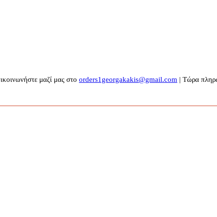
πικοινωνήστε μαζί μας στο
orders1georgakakis@gmail.com
| Τώρα πληρω