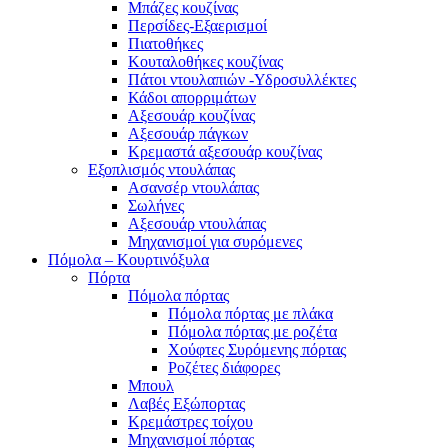
Μπάζες κουζίνας
Περσίδες-Εξαερισμοί
Πιατοθήκες
Κουταλοθήκες κουζίνας
Πάτοι ντουλαπιών -Υδροσυλλέκτες
Κάδοι απορριμάτων
Αξεσουάρ κουζίνας
Αξεσουάρ πάγκων
Κρεμαστά αξεσουάρ κουζίνας
Εξοπλισμός ντουλάπας
Ασανσέρ ντουλάπας
Σωλήνες
Αξεσουάρ ντουλάπας
Μηχανισμοί για συρόμενες
Πόμολα – Κουρτινόξυλα
Πόρτα
Πόμολα πόρτας
Πόμολα πόρτας με πλάκα
Πόμολα πόρτας με ροζέτα
Χούφτες Συρόμενης πόρτας
Ροζέτες διάφορες
Μπουλ
Λαβές Εξώπορτας
Κρεμάστρες τοίχου
Μηχανισμοί πόρτας