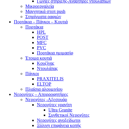
Γωνίες στήριξης-Αναρτήρες ντουλαπιών
Μικροεργαλεία
Μαγνητικά στοπ push
Στηρίγματα ραφιών
Πορτάκια – Πάγκοι – Κουτιά
Πορτάκια
HPL
POST
MFC
PVC
Πορτάκια ημιμασίφ
Έτοιμα κουτιά
Κουζίνας
Ντουλάπας
Πάγκοι
PRAXITELIS
ELTOP
Πλαίσια αλουμινίου
Νεροχύτες – Απορροφητήρες
Νεροχύτες -Αξεσουάρ
Νεροχύτες γρανίτη
Ultra Granite
Συνθετικοί Νεροχύτες
Νεροχύτες ανοξείδωτοι
Ξύλινη επιφάνεια κοπής