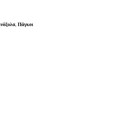
ινόξυλα
,
Πάγκοι