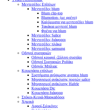
Μεντεσέδες Επίπλων
Μεντεσέδες blum
Blum clip-top
Blumotion- (με φρένο)
Καλύμματα για μεντεσέδες blum
Τακάκια μεντεσέ blum
Φρένα για blum
Μεντεσέδες Salice
Μεντεσέδες διάφοροι
Μεντεσέδες πλάκα
Μεντεσέδες samsung
Οδηγοί συρταριών
Οδηγοί κρυφοί -Ξύλινο συρτάρι
Οδηγοί Συρταριών Ροδάκι
Οδηγός Μπίλιας
Κουμπάσα επίπλων
Συστήματα ανύψωσης aventos blum
Μηχανισμοί ανάκλισης πορτών salice
Μηχανισμοί ανάκλισης Hafele
Κουμπάσα Dtc
Κουμπάσα διάφορα
Στόκοι-Κεριά-Μαρκαδόροι
Χημικά
Αφροί-Σιλικόνες