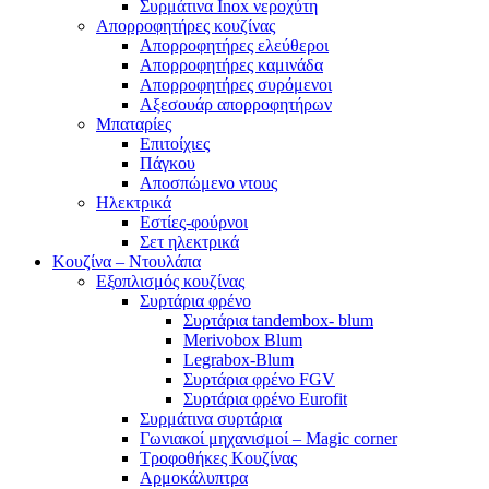
Συρμάτινα Inox νεροχύτη
Απορροφητήρες κουζίνας
Απορροφητήρες ελεύθεροι
Απορροφητήρες καμινάδα
Απορροφητήρες συρόμενοι
Αξεσουάρ απορροφητήρων
Μπαταρίες
Επιτοίχιες
Πάγκου
Αποσπώμενο ντους
Ηλεκτρικά
Εστίες-φούρνοι
Σετ ηλεκτρικά
Κουζίνα – Ντουλάπα
Εξοπλισμός κουζίνας
Συρτάρια φρένο
Συρτάρια tandembox- blum
Merivobox Blum
Legrabox-Blum
Συρτάρια φρένο FGV
Συρτάρια φρένο Eurofit
Συρμάτινα συρτάρια
Γωνιακοί μηχανισμοί – Magic corner
Τροφοθήκες Κουζίνας
Αρμοκάλυπτρα