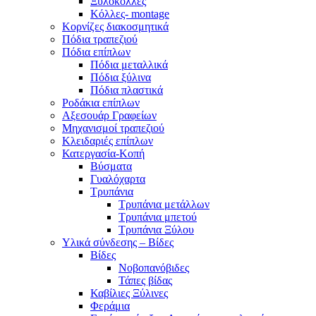
Ξυλόκολλες
Κόλλες- montage
Κορνίζες διακοσμητικά
Πόδια τραπεζιού
Πόδια επίπλων
Πόδια μεταλλικά
Πόδια ξύλινα
Πόδια πλαστικά
Ροδάκια επίπλων
Αξεσουάρ Γραφείων
Μηχανισμοί τραπεζιού
Κλειδαριές επίπλων
Κατεργασία-Κοπή
Βύσματα
Γυαλόχαρτα
Τρυπάνια
Τρυπάνια μετάλλων
Τρυπάνια μπετού
Τρυπάνια Ξύλου
Υλικά σύνδεσης – Βίδες
Βίδες
Νοβοπανόβιδες
Τάπες βίδας
Καβίλιες Ξύλινες
Φεράμια