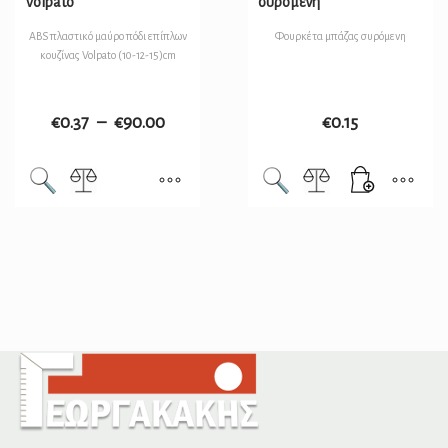
Volpato
συρόμενη
ABS πλαστικό μαύρο πόδι επίπλων
Φουρκέτα μπάζας συρόμενη
κουζίνας Volpato (10-12-15)cm
€
0.37
–
€
90.00
€
0.15