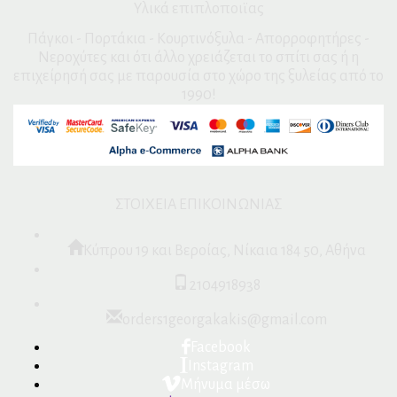
Υλικά επιπλοποιϊας
Πάγκοι - Πορτάκια - Κουρτινόξυλα - Απορροφητήρες -
Νεροχύτες και ότι άλλο χρειάζεται το σπίτι σας ή η
επιχείρησή σας με παρουσία στο χώρο της ξυλείας από το
1990!
ΣΤΟΙΧΕΙΑ ΕΠΙΚΟΙΝΩΝΙΑΣ
Κύπρου 19 και Βεροίας, Νίκαια 184 50, Αθήνα
2104918938
orders1georgakakis@gmail.com
Facebook
Instagram
Μήνυμα μέσω