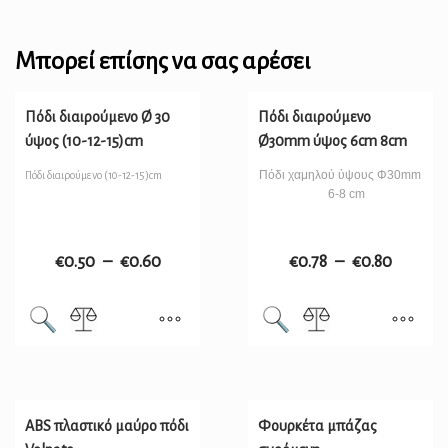
Μπορεί επίσης να σας αρέσει
Πόδι διαιρούμενo Ø 30
Πόδι διαιρούμενο
ύψος (10-12-15)cm
Ø30mm ύψος 6cm 8cm
Πόδι χαμηλού ύψους Φ30mm
Πόδι διαιρούμενο (10-12-15)cm
6-8 cm
€
0.50
–
€
0.60
€
0.78
–
€
0.80
ABS πλαστικό μαύρο πόδι
Φουρκέτα μπάζας