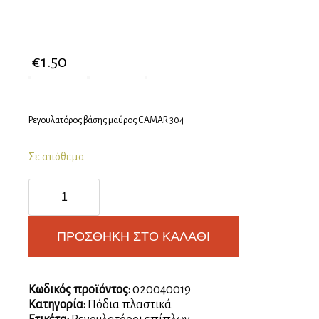
€
1.50
Ρεγουλατόρος βάσης μαύρος CAMAR 304
Σε απόθεμα
Ρεγουλατόρος
βάσης
Ø14
-
ΠΡΟΣΘΉΚΗ ΣΤΟ ΚΑΛΆΘΙ
πλαστικός
ποσότητα
Κωδικός προϊόντος:
020040019
Κατηγορία:
Πόδια πλαστικά