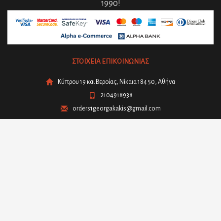
1990!
ΣΤΟΙΧΕΙΑ ΕΠΙΚΟΙΝΩΝΙΑΣ
Κύπρου 19 και Βεροίας, Νίκαια 184 50, Αθήνα
2104918938
orders1georgakakis@gmail.com
Facebook
Instagram
Μήνυμα μέσω
Viber
- 6909295244
Δείτε ακόμη