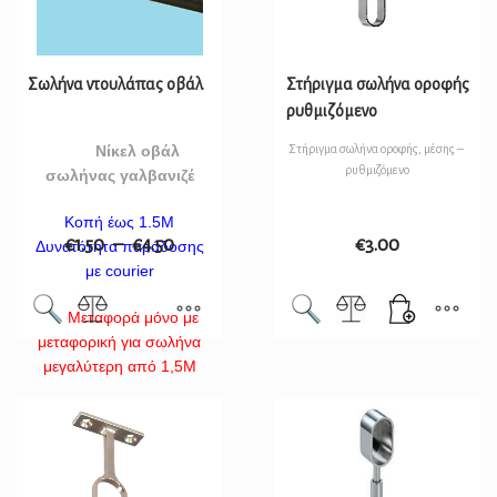
Σωλήνα ντουλάπας οβάλ
Στήριγμα σωλήνα οροφής
ρυθμιζόμενο
Νίκελ οβάλ
Στήριγμα σωλήνα οροφής, μέσης –
ρυθμιζόμενο
σωλήνας γαλβανιζέ
Κοπή έως 1.5Μ
€
1.50
–
€
4.50
€
3.00
Δυνατότητα παράδοσης
με courier
Μεταφορά μόνο με
μεταφορική για σωλήνα
μεγαλύτερη από 1,5Μ