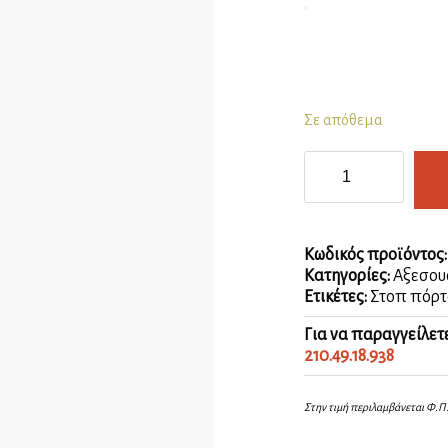
Σε απόθεμα
Στοπ
πόρτας
Νίκελ
Ματ
με
Κωδικός προϊόντος
λάστιχο
Κατηγορίες:
Αξεσου
ποσότητα
Ετικέτες:
Στοπ πόρτ
Για να παραγγείλετ
210.49.18.938
Στην τιμή περιλαμβάνεται Φ.Π