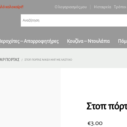
λό καλοκαίρι!!
Ο λογαριασμός μου
|
Η εταιρεία
Τρόποι
3
ή ειδών και επιβεβαίωση παραγγελίας.
Πληρωμή με
αντικαταβολή
&
πα
όλη την Ελλάδα
ε επικοινωνήστε μαζί μας στο
orders1georgakakis@gmail.com
| Τώρα πληρωμέ
εροχύτες – Απορροφητήρες
Κουζίνα – Ντουλάπα
Πόμ
ΆΡ ΠΌΡΤΑΣ
ΣΤΟΠ ΠΌΡΤΑΣ ΝΊΚΕΛ ΜΑΤ ΜΕ ΛΆΣΤΙΧΟ
Στοπ πόρτ
€
3.00