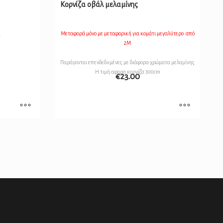
Κορνίζα οβάλ μελαμίνης
ς
Μεταφορά μόνο με μεταφορική για κομάτι μεγαλύτερο από
2Μ
Παράγονται επενδεδυμένες με διάφορα χρώματα μελαμίνης
Η τιμή αφορα κορνίζα 300cm
€
23.00