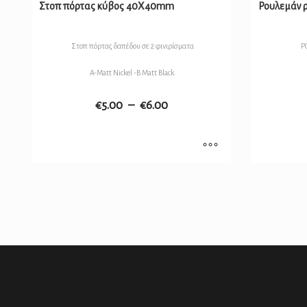
Στοπ πόρτας κύβος 40Χ40mm
Ρουλεμάν 
Στοπ πόρτας δαπέδου σε 2 φινιρίσματα
Ρ
A-Matt Nickel -B Matt Black
€
5.00
–
€
6.00