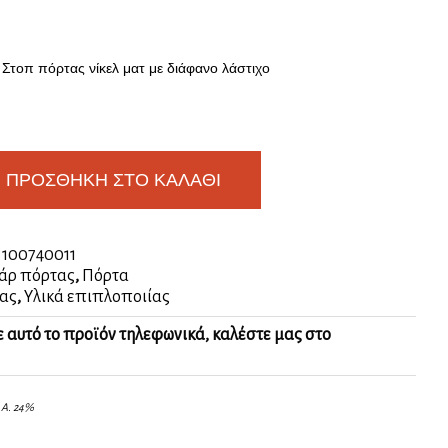
Στοπ πόρτας νίκελ ματ με διάφανο λάστιχο
ΠΡΟΣΘΉΚΗ ΣΤΟ ΚΑΛΆΘΙ
:
100740011
άρ πόρτας
,
Πόρτα
ας
,
Υλικά επιπλοποιίας
ε αυτό το προϊόν τηλεφωνικά, καλέστε μας στο
.Α. 24%