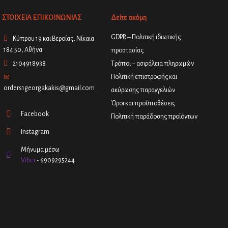
ΣΤΟΙΧΕΙΑ ΕΠΙΚΟΙΝΩΝΙΑΣ
Δείτε ακόμη
GDPR – Πολιτική ιδιωτικής
Κύπρου 19 και Βεροίας, Νίκαια
184 50, Αθήνα
προστασίας
2104918938
Τρόποι – ασφάλεια πληρωμών
Πολιτική επιστροφής και
orders1georgakakis@gmail.com
ακύρωσης παραγγελιών
Όροι και προϋποθέσεις
Facebook
Πολιτική παράδοσης προϊόντων
Instagram
Μήνυμα μέσω
Viber
- 6909295244