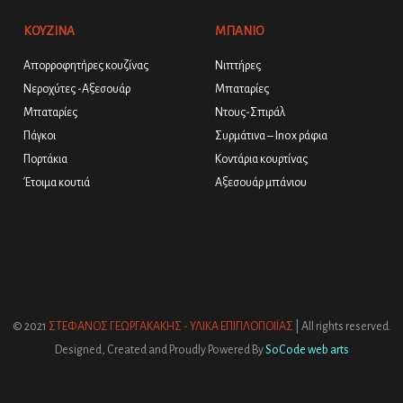
ΚΟΥΖΙΝΑ
ΜΠΑΝΙΟ
Απορροφητήρες κουζίνας
Νιπτήρες
Νεροχύτες -Αξεσουάρ
Μπαταρίες
Μπαταρίες
Ντους-Σπιράλ
Πάγκοι
Συρμάτινα – Inox ράφια
Πορτάκια
Κοντάρια κουρτίνας
Έτοιμα κουτιά
Αξεσουάρ μπάνιου
© 2021
ΣΤΕΦΑΝΟΣ ΓΕΩΡΓΑΚΑΚΗΣ - ΥΛΙΚΑ ΕΠΙΠΛΟΠΟΙΪΑΣ
| All rights reserved.
Designed, Created and Proudly Powered By
SoCode web arts