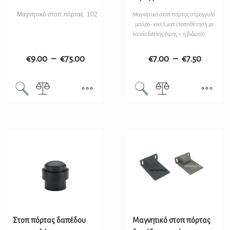
Μαγνητικό στοπ πόρτας 102
Μαγνητικό στοπ πόρτας στρογγυλό
. μαύρο- νίκελ ματ (τοποθέτηση με
ταινία διπλής όψης – η βιδωτό)
€
9.00
–
€
75.00
€
7.00
–
€
7.50
Στοπ πόρτας δαπέδου
Μαγνητικό στοπ πόρτας