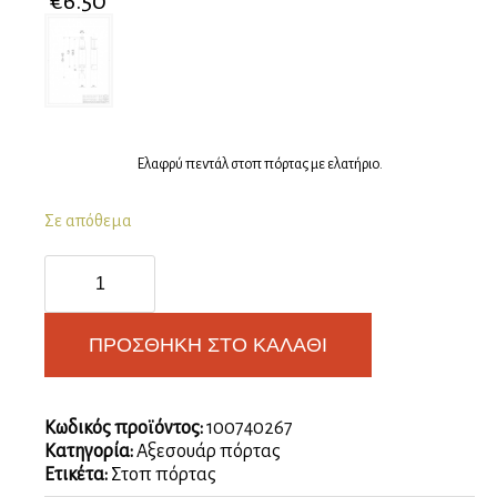
€
6.50
Ελαφρύ πεντάλ στοπ πόρτας με ελατήριο.
Σε απόθεμα
Στοπ
πόρτας
πατητό
ibfm
ΠΡΟΣΘΉΚΗ ΣΤΟ ΚΑΛΆΘΙ
242
ποσότητα
Κωδικός προϊόντος:
100740267
Κατηγορία:
Αξεσουάρ πόρτας
Ετικέτα:
Στοπ πόρτας