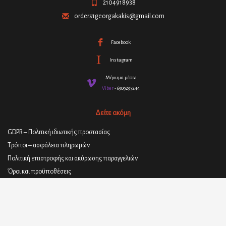
2104918938
orders1georgakakis@gmail.com
Facebook
Instagram
Μήνυμα μέσω
Viber
- 6909295244
Δείτε ακόμη
GDPR – Πολιτική ιδιωτικής προστασίας
Τρόποι – ασφάλεια πληρωμών
Πολιτική επιστροφής και ακύρωσης παραγγελιών
Όροι και προϋποθέσεις
Πολιτική παράδοσης προϊόντων
© 2021
ΣΤΕΦΑΝΟΣ ΓΕΩΡΓΑΚΑΚΗΣ - ΥΛΙΚΑ ΕΠΙΠΛΟΠΟΙΪΑΣ
| All rights
reserved.