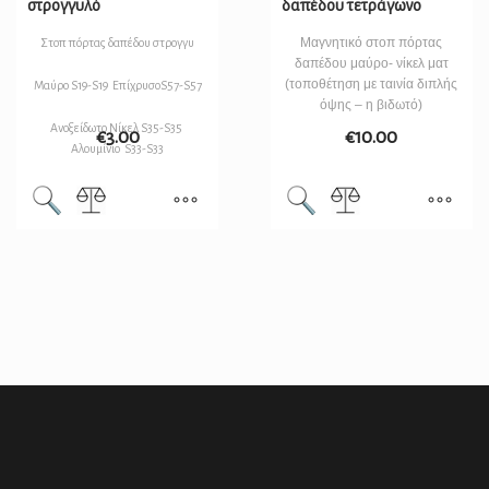
στρογγυλό
δαπέδου τετράγωνο
Μαγνητικό στοπ πόρτας
Στοπ πόρτας δαπέδου στρογγυ
δαπέδου μαύρο- νίκελ ματ
(τοποθέτηση με ταινία διπλής
Μαύρο S19-S19 ΕπίχρυσοS57-S57
όψης – η βιδωτό)
Ανοξείδωτο Νίκελ S35-S35
€
3.00
€
10.00
Αλουμίνιο S33-S33