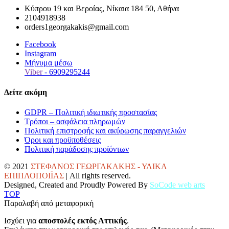
Κύπρου 19 και Βεροίας, Νίκαια 184 50, Αθήνα
2104918938
orders1georgakakis@gmail.com
Facebook
Instagram
Μήνυμα μέσω
Viber
- 6909295244
Δείτε ακόμη
GDPR – Πολιτική ιδιωτικής προστασίας
Τρόποι – ασφάλεια πληρωμών
Πολιτική επιστροφής και ακύρωσης παραγγελιών
Όροι και προϋποθέσεις
Πολιτική παράδοσης προϊόντων
© 2021
ΣΤΕΦΑΝΟΣ ΓΕΩΡΓΑΚΑΚΗΣ - ΥΛΙΚΑ
ΕΠΙΠΛΟΠΟΙΪΑΣ
| All rights reserved.
Designed, Created and Proudly Powered By
SoCode web arts
TOP
Παραλαβή από μεταφορική
Ισχύει για
αποστολές εκτός Αττικής
.