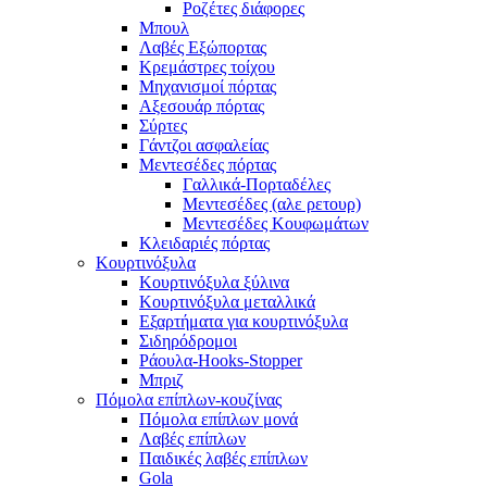
Ροζέτες διάφορες
Μπουλ
Λαβές Εξώπορτας
Κρεμάστρες τοίχου
Μηχανισμοί πόρτας
Αξεσουάρ πόρτας
Σύρτες
Γάντζοι ασφαλείας
Μεντεσέδες πόρτας
Γαλλικά-Πορταδέλες
Μεντεσέδες (αλε ρετουρ)
Μεντεσέδες Κουφωμάτων
Κλειδαριές πόρτας
Κουρτινόξυλα
Κουρτινόξυλα ξύλινα
Κουρτινόξυλα μεταλλικά
Εξαρτήματα για κουρτινόξυλα
Σιδηρόδρομοι
Ράουλα-Hooks-Stopper
Μπριζ
Πόμολα επίπλων-κουζίνας
Πόμολα επίπλων μονά
Λαβές επίπλων
Παιδικές λαβές επίπλων
Gola