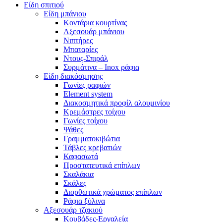
Είδη σπιτιού
Είδη μπάνιου
Κοντάρια κουρτίνας
Αξεσουάρ μπάνιου
Νιπτήρες
Μπαταρίες
Ντους-Σπιράλ
Συρμάτινα – Inox ράφια
Είδη διακόσμησης
Γωνίες ραφιών
Element system
Διακοσμητικά προφίλ αλουμινίου
Κρεμάστρες τοίχου
Γωνίες τοίχου
Ψάθες
Γραμματοκιβώτια
Τάβλες κρεβατιών
Καφασωτά
Προστατευτικά επίπλων
Σκαλάκια
Σκάλες
Διορθωτικά χρώματος επίπλων
Ράφια ξύλινα
Αξεσουάρ τζακιού
Κουβάδες-Εργαλεία