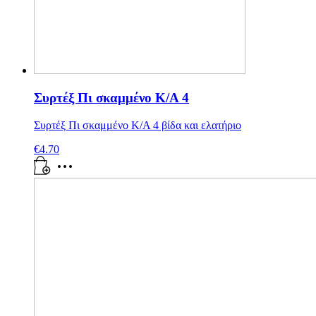
Συρτέξ Πι σκαμμένο Κ/Α 4
Συρτέξ Πι σκαμμένο Κ/Α 4 βίδα και ελατήριο
€
4.70