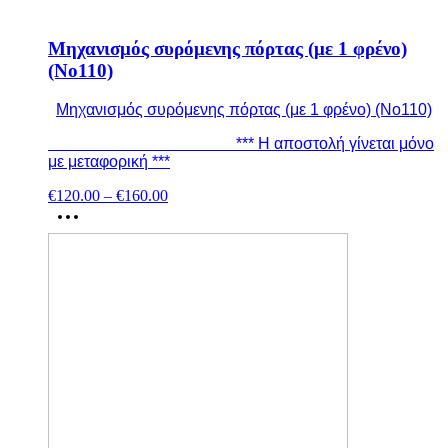
Μηχανισμός συρόμενης πόρτας (με 1 φρένο)
(No110)
Μηχανισμός συρόμενης πόρτας (με 1 φρένο) (No110)
*** Η αποστολή γίνεται μόνο
με μεταφορική ***
€
120.00
–
€
160.00