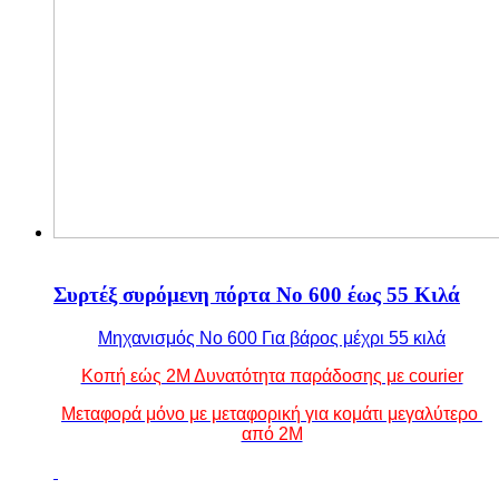
Συρτέξ συρόμενη πόρτα Νο 600 έως 55 Κιλά
Μηχανισμός Νο 600 Για βάρος μέχρι 55 κιλά
Κοπή εώς 2Μ Δυνατότητα παράδοσης με courier
Μεταφορά μόνο με μεταφορική για κομάτι μεγαλύτερο
από 2Μ