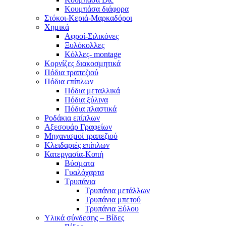
Κουμπάσα διάφορα
Στόκοι-Κεριά-Μαρκαδόροι
Χημικά
Αφροί-Σιλικόνες
Ξυλόκολλες
Κόλλες- montage
Κορνίζες διακοσμητικά
Πόδια τραπεζιού
Πόδια επίπλων
Πόδια μεταλλικά
Πόδια ξύλινα
Πόδια πλαστικά
Ροδάκια επίπλων
Αξεσουάρ Γραφείων
Μηχανισμοί τραπεζιού
Κλειδαριές επίπλων
Κατεργασία-Κοπή
Βύσματα
Γυαλόχαρτα
Τρυπάνια
Τρυπάνια μετάλλων
Τρυπάνια μπετού
Τρυπάνια Ξύλου
Υλικά σύνδεσης – Βίδες