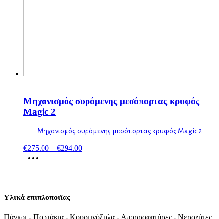
Μηχανισμός συρόμενης μεσόπορτας κρυφός
Magic 2
Μηχανισμός συρόμενης μεσόπορτας κρυφός Magic 2
€
275.00
–
€
294.00
Υλικά επιπλοποιϊας
Πάγκοι - Πορτάκια - Κουρτινόξυλα - Απορροφητήρες - Νεροχύτες