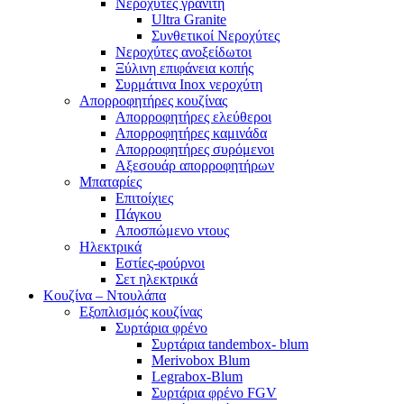
Νεροχύτες γρανίτη
Ultra Granite
Συνθετικοί Νεροχύτες
Νεροχύτες ανοξείδωτοι
Ξύλινη επιφάνεια κοπής
Συρμάτινα Inox νεροχύτη
Απορροφητήρες κουζίνας
Απορροφητήρες ελεύθεροι
Απορροφητήρες καμινάδα
Απορροφητήρες συρόμενοι
Αξεσουάρ απορροφητήρων
Μπαταρίες
Επιτοίχιες
Πάγκου
Αποσπώμενο ντους
Ηλεκτρικά
Εστίες-φούρνοι
Σετ ηλεκτρικά
Κουζίνα – Ντουλάπα
Εξοπλισμός κουζίνας
Συρτάρια φρένο
Συρτάρια tandembox- blum
Merivobox Blum
Legrabox-Blum
Συρτάρια φρένο FGV