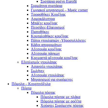
Συρτάρια φρένο Eurofit
Συρμάτινα συρτάρια
Γωνιακοί μηχανισμοί – Magic corner
Τροφοθήκες Κουζίνας
Αρμοκάλυπτρα
Μπάζες κουζίνας
Περσίδες-Εξαερισμοί
Πιατοθήκες
Κουταλοθήκες κουζίνας
Πάτοι ντουλαπιών -Υδροσυλλέκτες
Κάδοι απορριμάτων
Αξεσουάρ κουζίνας
Αξεσουάρ πάγκων
Κρεμαστά αξεσουάρ κουζίνας
Εξοπλισμός ντουλάπας
Ασανσέρ ντουλάπας
Σωλήνες
Αξεσουάρ ντουλάπας
Μηχανισμοί για συρόμενες
Πόμολα – Κουρτινόξυλα
Πόρτα
Πόμολα πόρτας
Πόμολα πόρτας με πλάκα
Πόμολα πόρτας με ροζέτα
Χούφτες Συρόμενης πόρτας