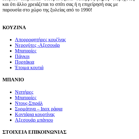
και ότι άλλο χρειάζεται το σπίτι σας ή η επιχείρησή σας με
παρουσία στο χώρο της ξυλείας από το 1990!
ΚΟΥΖΙΝΑ
Απορροφητήρες κουζίνας
Νεροχύτες -Αξεσουάρ
Μπαταρίες
Πάγκοι
Πορτάκια
Έτοιμα κουτιά
ΜΠΑΝΙΟ
Νιπτήρες
Μπαταρίες
Ντους-Σπιράλ
Συρμάτινα – Inox ράφια
Κοντάρια κουρτίνας
Αξεσουάρ μπάνιου
ΣΤΟΙΧΕΙΑ ΕΠΙΚΟΙΝΩΝΙΑΣ