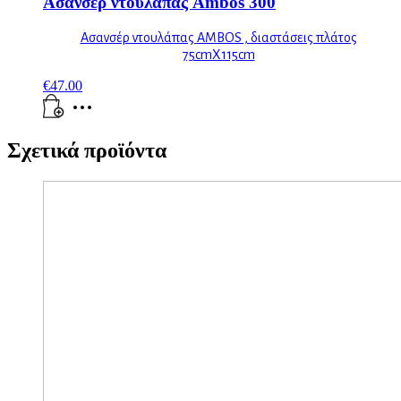
Ασανσέρ ντουλάπας Ambos 300
Ασανσέρ ντουλάπας AMBOS , διαστάσεις πλάτος
75cmX115cm
€
47.00
Σχετικά προϊόντα