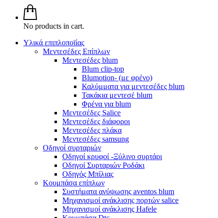
No products in cart.
Υλικά επιπλοποϊίας
Μεντεσέδες Επίπλων
Μεντεσέδες blum
Blum clip-top
Blumotion- (με φρένο)
Καλύμματα για μεντεσέδες blum
Τακάκια μεντεσέ blum
Φρένα για blum
Μεντεσέδες Salice
Μεντεσέδες διάφοροι
Μεντεσέδες πλάκα
Μεντεσέδες samsung
Οδηγοί συρταριών
Οδηγοί κρυφοί -Ξύλινο συρτάρι
Οδηγοί Συρταριών Ροδάκι
Οδηγός Μπίλιας
Κουμπάσα επίπλων
Συστήματα ανύψωσης aventos blum
Μηχανισμοί ανάκλισης πορτών salice
Μηχανισμοί ανάκλισης Hafele
Κουμπάσα Dtc