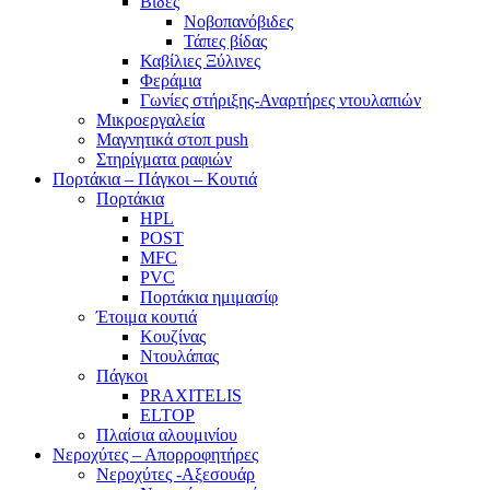
Βίδες
Νοβοπανόβιδες
Τάπες βίδας
Καβίλιες Ξύλινες
Φεράμια
Γωνίες στήριξης-Αναρτήρες ντουλαπιών
Μικροεργαλεία
Μαγνητικά στοπ push
Στηρίγματα ραφιών
Πορτάκια – Πάγκοι – Κουτιά
Πορτάκια
HPL
POST
MFC
PVC
Πορτάκια ημιμασίφ
Έτοιμα κουτιά
Κουζίνας
Ντουλάπας
Πάγκοι
PRAXITELIS
ELTOP
Πλαίσια αλουμινίου
Νεροχύτες – Απορροφητήρες
Νεροχύτες -Αξεσουάρ