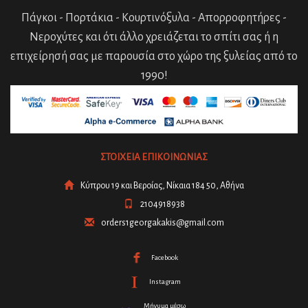
Πάγκοι - Πορτάκια - Κουρτινόξυλα - Απορροφητήρες -
Νεροχύτες και ότι άλλο χρειάζεται το σπίτι σας ή η
επιχείρησή σας με παρουσία στο χώρο της ξυλείας από το
1990!
ΣΤΟΙΧΕΙΑ ΕΠΙΚΟΙΝΩΝΙΑΣ
Κύπρου 19 και Βεροίας, Νίκαια 184 50, Αθήνα
2104918938
orders1georgakakis@gmail.com
Facebook
Instagram
Μήνυμα μέσω