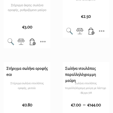
Στήριγμα άκρης σωλήνα
οροφής, ρυθμιζόμενο μαύρο
€
2.50
€
3.00
Στήριγμα σωλήνα οροφής
Σωλήνα ντουλάπας
eco
παραλληλόγραμμη
μαύρη
Στήριγμα σωλήνα ντουλάπας
Σωλήνα ντουλάπας
οροφής, μεσαίο.
παραλληλόγραμη μαύρη με λάστιχο
-Βέργα 3M
€
0.80
€
7.00
–
€
144.00