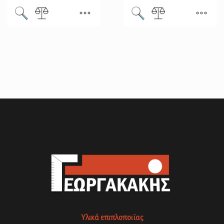
Υλικά επιπλοποιϊας