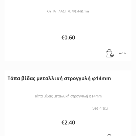
ΟΥΠΑ ΠΛΑΣΤΙΚΟ Φ5xΜ12mm
€
0.60
Τάπα βίδας μεταλλική στρογγυλή φ14mm
Τάπα βίδας μεταλλική στρογγυλή φ14mm
Set 4 τεμ
€
2.40