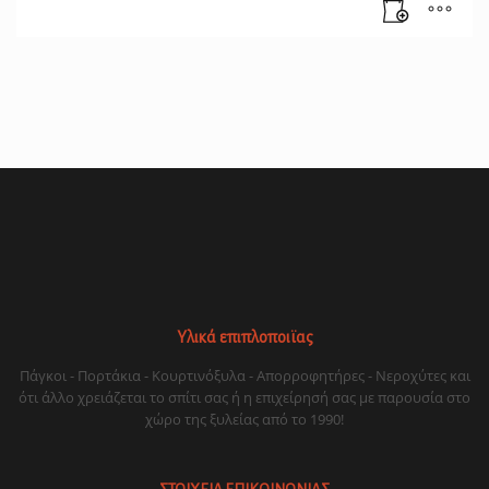
Υλικά επιπλοποιϊας
Πάγκοι - Πορτάκια - Κουρτινόξυλα - Απορροφητήρες - Νεροχύτες και
ότι άλλο χρειάζεται το σπίτι σας ή η επιχείρησή σας με παρουσία στο
χώρο της ξυλείας από το 1990!