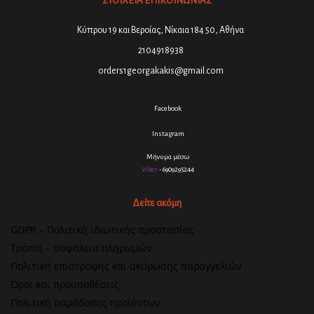
ΣΤΟΙΧΕΙΑ ΕΠΙΚΟΙΝΩΝΙΑΣ
Κύπρου 19 και Βεροίας, Νίκαια 184 50, Αθήνα
2104918938
orders1georgakakis@gmail.com
Facebook
Instagram
Μήνυμα μέσω
Viber
- 6909295244
Δείτε ακόμη
GDPR – Πολιτική ιδιωτικής προστασίας
Τρόποι – ασφάλεια πληρωμών
Πολιτική επιστροφής και ακύρωσης παραγγελιών
Όροι και προϋποθέσεις
Πολιτική παράδοσης προϊόντων