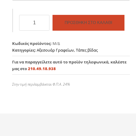
Τάπα
ΠΡΟΣΘΉΚΗ ΣΤΟ ΚΑΛΆΘΙ
καλωδίων
πλαστική
Ø60mm
Κωδικός προϊόντος:
Μ/Δ
ποσότητα
Κατηγορίες:
Αξεσουάρ Γραφείων
,
Τάπες βίδας
Για να παραγγείλετε αυτό το προϊόν τηλεφωνικά, καλέστε
μας στο
210.49.18.938
Στην τιμή περιλαμβάνεται Φ.Π.Α. 24%