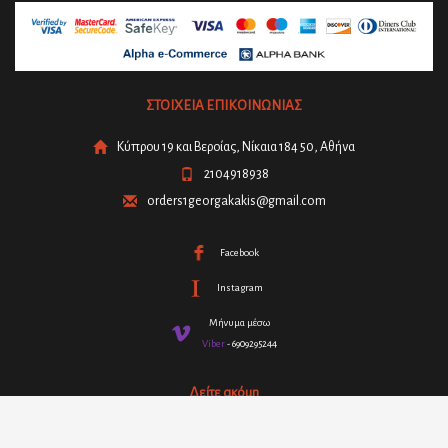
ΣΤΟΙΧΕΙΑ ΕΠΙΚΟΙΝΩΝΙΑΣ
Κύπρου 19 και Βεροίας, Νίκαια 184 50, Αθήνα
2104918938
orders1georgakakis@gmail.com
Facebook
Instagram
Μήνυμα μέσω
Viber
- 6909295244
Δείτε ακόμη
GDPR – Πολιτική ιδιωτικής προστασίας