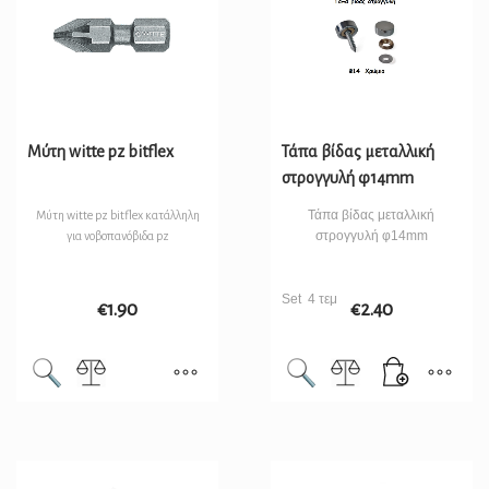
Μύτη witte pz bitflex
Τάπα βίδας μεταλλική
στρογγυλή φ14mm
Τάπα βίδας μεταλλική
Μύτη witte pz bitflex κατάλληλη
στρογγυλή φ14mm
για νοβοπανόβιδα pz
Set 4 τεμ
€
1.90
€
2.40