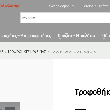
λό καλοκαίρι!!
Ο λογαριασμός μου
|
Η εταιρεία
Τρόποι
3
ή ειδών και επιβεβαίωση παραγγελίας.
Πληρωμή με
αντικαταβολή
&
πα
όλη την Ελλάδα
ε επικοινωνήστε μαζί μας στο
orders1georgakakis@gmail.com
| Τώρα πληρωμέ
εροχύτες – Απορροφητήρες
Κουζίνα – Ντουλάπα
Πόμ
ΑΣ
ΤΡΟΦΟΘΉΚΕΣ ΚΟΥΖΊΝΑΣ
ΤΡΟΦΟΘΉΚΗ EUROFIT ΜΕ ΦΡΈΝΟ ΧΡΏΜΙΟ
Τροφοθήκη