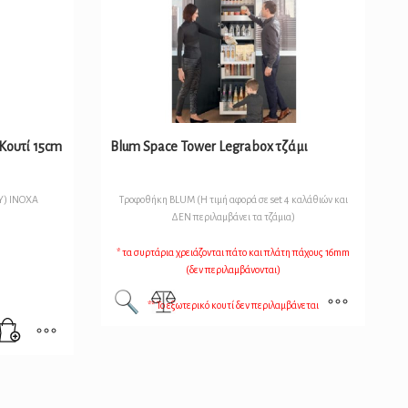
Κουτί 15cm
Blum Space Tower Legrabox τζάμι
Y) INOXA
Τροφοθήκη BLUM (Η τιμή αφορά σε set 4 καλάθιών και
ΔΕΝ περιλαμβάνει τα τζάμια)
* τα συρτάρια χρειάζονται πάτο και πλάτη πάχους 16mm
(δεν περιλαμβάνονται)
** Το εξωτερικό κουτί δεν περιλαμβάνεται