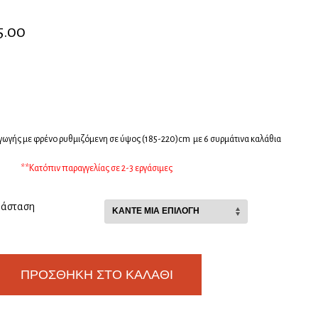
5.00
ωγής με φρένο ρυθμιζόμενη σε ύψος (185-220)cm με 6 συρμάτινα καλάθια
**Κατόπιν παραγγελίας σε 2-3 εργάσιμες
ιάσταση
ΠΡΟΣΘΉΚΗ ΣΤΟ ΚΑΛΆΘΙ