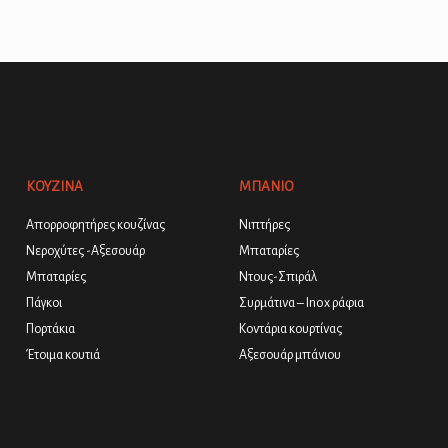
ΚΟΥΖΙΝΑ
ΜΠΑΝΙΟ
Απορροφητήρες κουζίνας
Νιπτήρες
Νεροχύτες -Αξεσουάρ
Μπαταρίες
Μπαταρίες
Ντους-Σπιράλ
Πάγκοι
Συρμάτινα – Inox ράφια
Πορτάκια
Κοντάρια κουρτίνας
Έτοιμα κουτιά
Αξεσουάρ μπάνιου