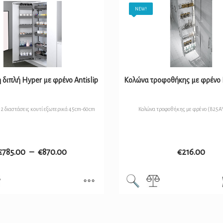
NEW!
διπλή Hyper με φρένο Antislip
Κολώνα τροφοθήκης με φρένο 
 2 διαστάσεις κουτί εξωτερικά 45cm-60cm
Κολώνα τροφοθήκης με φρένο (825A
€
785.00
–
€
870.00
€
216.00