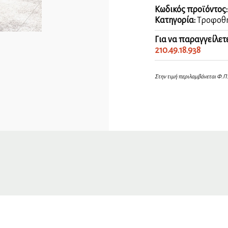
χρώμιο
Κωδικός προϊόντος
ποσότητα
Κατηγορία:
Τροφοθή
Για να παραγγείλετ
210.49.18.938
Στην τιμή περιλαμβάνεται Φ.Π