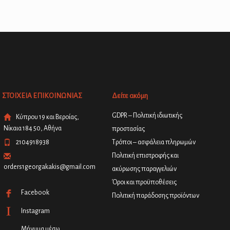
ΣΤΟΙΧΕΙΑ ΕΠΙΚΟΙΝΩΝΙΑΣ
Δείτε ακόμη
GDPR – Πολιτική ιδιωτικής
Κύπρου 19 και Βεροίας,
Νίκαια 184 50, Αθήνα
προστασίας
2104918938
Τρόποι – ασφάλεια πληρωμών
Πολιτική επιστροφής και
orders1georgakakis@gmail.com
ακύρωσης παραγγελιών
Όροι και προϋποθέσεις
Facebook
Πολιτική παράδοσης προϊόντων
Instagram
Μήνυμα μέσω