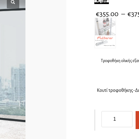
€
355.00
–
€
37
Τροφοθήκη ολικής εξαγ
Κουτί τροφοθήκης-Δ
Τροφοθήκη
Eurofit
με
φρένο