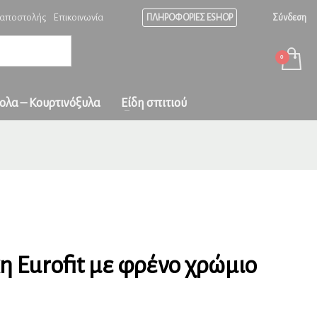
 αποστολής
Επικοινωνία
ΠΛΗΡΟΦΟΡΙΕΣ ESHOP
Σύνδεση
Ώρες λειτουργίας
×
ράδοση
σε
Δευ-Παρ: 08:00 - 17:00
Σαβ: 08:00-15:00
Κυριακή κλειστά!
ς και με
ολα – Κουρτινόξυλα
Είδη σπιτιού
 Eurofit με φρένο χρώμιο