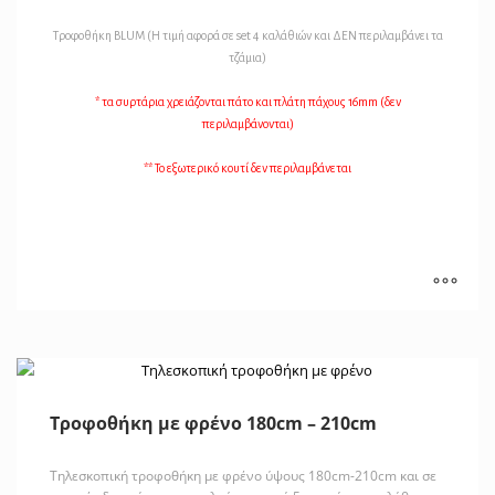
Τροφοθήκη BLUM (Η τιμή αφορά σε set 4 καλάθιών και ΔΕΝ περιλαμβάνει τα
τζάμια)
* τα συρτάρια χρειάζονται πάτο και πλάτη πάχους 16mm (δεν
περιλαμβάνονται)
** Το εξωτερικό κουτί δεν περιλαμβάνεται
Τροφοθήκη με φρένο 180cm – 210cm
Τηλεσκοπική τροφοθήκη με φρένο ύψους 180cm-210cm και σε