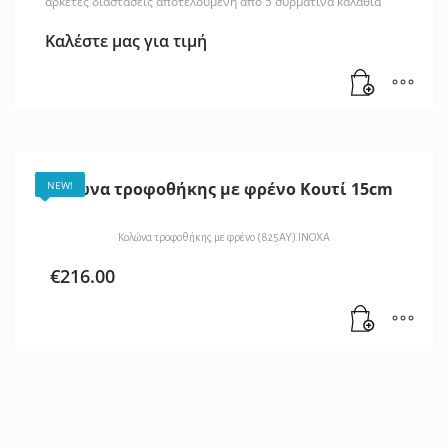
αρκετές διαστάσεις αποτελούμενη από 5 συρμάτινα καλάθια
Καλέστε μας για τιμή
Κολώνα τροφοθήκης με φρένο Κουτί 15cm
NEW!
Κολώνα τροφοθήκης με φρένο (825AY) INOXA
€
216.00