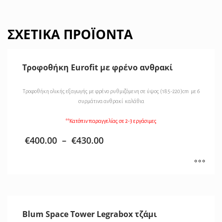
ΣΧΕΤΙΚΆ ΠΡΟΪΌΝΤΑ
Τροφοθήκη Eurofit με φρένο ανθρακί
Τροφοθήκη ολικής εξαγωγής με φρένο ρυθμιζόμενη σε ύψος (185-220)cm με 6
συρμάτινα ανθρακί καλάθια
**Κατόπιν παραγγελίας σε 2-3 εργάσιμες
€
400.00
–
€
430.00
Blum Space Tower Legrabox τζάμι