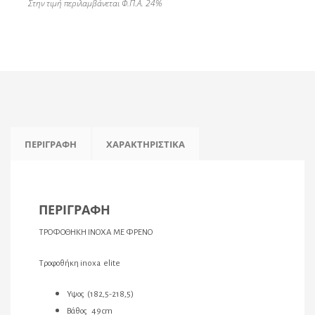
Στην τιμή περιλαμβάνεται Φ.Π.Α. 24%
ΠΕΡΙΓΡΑΦΉ
ΧΑΡΑΚΤΗΡΙΣΤΙΚΆ
ΠΕΡΙΓΡΑΦΉ
ΤΡΟΦΟΘΗΚΗ ΙΝΟΧΑ ΜΕ ΦΡΕΝΟ
Τροφοθήκη inoxa elite
Υψος (182,5-218,5)
Βάθος 49cm