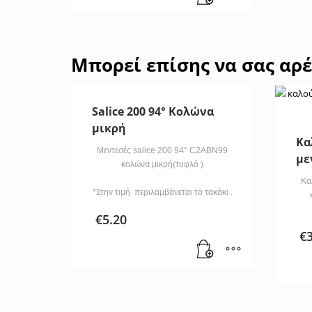
Μπορεί επίσης να σας αρέ
Salice 200 94° Κολώνα
μικρή
Κα
Μεντεσές salice 200 94° C2ABN99
με
κολώνα μικρή(τυφλό )
Κα
*Στην τιμή περιλαμβάνεται το τακάκι .
€
5.20
€