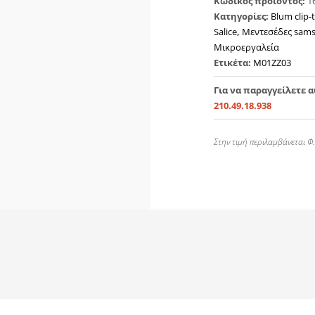
Κωδικός προϊόντος:
1
Κατηγορίες:
Blum clip-
Salice
,
Μεντεσέδες sam
Μικροεργαλεία
Ετικέτα:
Μ01ΖΖ03
Για να παραγγείλετε 
210.49.18.938
Στην τιμή περιλαμβάνεται Φ