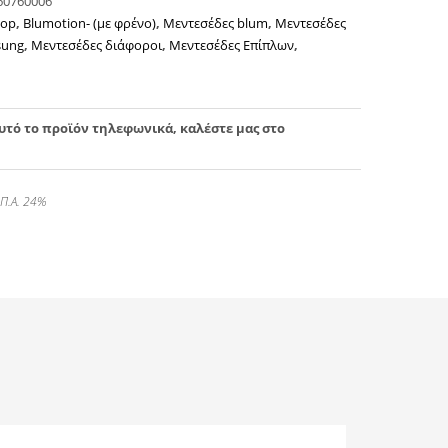
60760006
top
,
Blumotion- (με φρένο)
,
Μεντεσέδες blum
,
Μεντεσέδες
sung
,
Μεντεσέδες διάφοροι
,
Μεντεσέδες Επίπλων
,
αυτό το προϊόν τηλεφωνικά, καλέστε μας στο
.Π.Α. 24%