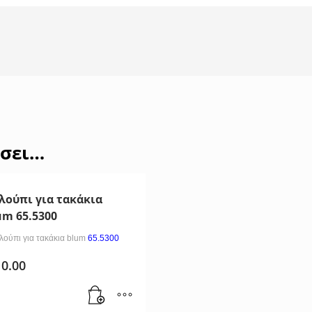
έσει…
λούπι για τακάκια
um 65.5300
λούπι για τακάκια blum
65.5300
10.00