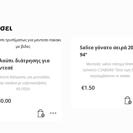
σει
Salice γόνατο σειρά 2
94°
λούπι διάτρησης για
Μεντεσές salice πάτημα 9m
ντεσέ
(γόνατο) C2ABG99 *Στην τιμή 
περιλαμβάνεται το τακάκι
λούπι διάτρησης για μεντεσέδες
και τακάκια με νοβοπανόβιδες
€
1.50
65.055Α
30.00