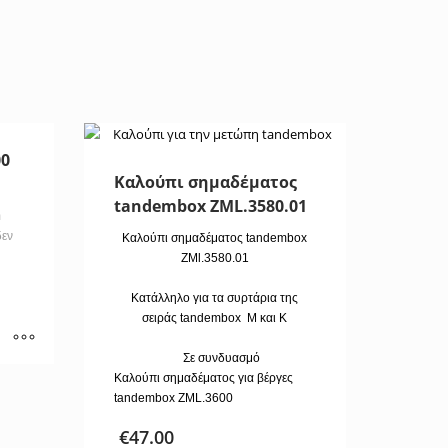
00
Καλούπι σημαδέματος
tandembox ZML.3580.01
m
δεν
Καλούπι σημαδέματος tandembox
ZMl.3580.01
Κατάλληλο για τα συρτάρια της
σειράς tandembox M και K
Σε συνδυασμό
Καλούπι σημαδέματος για βέργες
tandembox ZML.3600
€
47.00