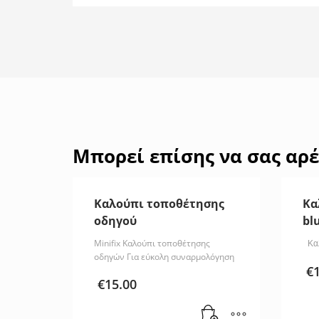
Μπορεί επίσης να σας αρ
Καλούπι τοποθέτησης
Κα
οδηγού
bl
Minifix Καλούπι τοποθέτησης
Κα
οδηγών Για εύκολη συναρμολόγηση
€
€
15.00