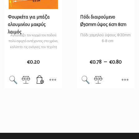
Φουρκέτα για μπάζα
Πόδι διαιρούμενο
αλουμινίου μακρύς
Ø30mm ύψος 6cm 8cm
λαιμός
Πόδι χαμηλού ύψους Φ30mm
Αγκαλιάζει τον κορμό του ποδιού
6-8 cm
πολύ σφιχτά αντέχοντας στο χρόνο,
καλύπτει τις ανάγκες του τεχνίτη
€
0.20
€
0.78
–
€
0.80