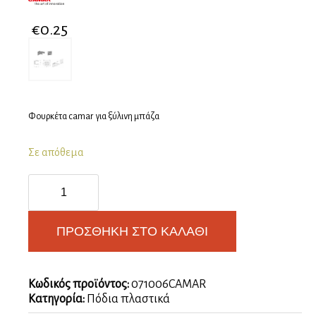
€
0.25
Φουρκέτα camar για ξύλινη μπάζα
Σε απόθεμα
Φουρκέτα
διαιρούμενη
camar
ποσότητα
ΠΡΟΣΘΉΚΗ ΣΤΟ ΚΑΛΆΘΙ
Κωδικός προϊόντος:
071006CAMAR
Κατηγορία:
Πόδια πλαστικά