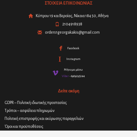
ΣΤΟΙΧΕΙΑ ΕΠΙΚΟΙΝΩΝΙΑΣ
Κύπρου 19 και Βεροίας, Νίκαια 184 50, Αθήνα
2104918938
orders1georgakakis@gmail.com
Facebook
Instagram
Μήνυμα μέσω
Viber
- 6909295244
Δείτε ακόμη
GDPR – Πολιτική ιδιωτικής προστασίας
Τρόποι – ασφάλεια πληρωμών
Πολιτική επιστροφής και ακύρωσης παραγγελιών
Όροι και προϋποθέσεις
Πολιτική παράδοσης προϊόντων