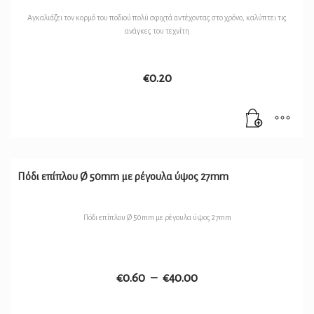
Αγκαλιάζει τον κορμό του ποδιού πολύ σφιχτά αντέχοντας στο χρόνο, καλύπτει τις
ανάγκες του τεχνίτη
€
0.20
Πόδι επίπλου Ø 50mm με ρέγουλα ύψος 27mm
Πόδι επίπλου Ø 50mm με ρέγουλα ύψος 27mm
€
0.60
–
€
40.00