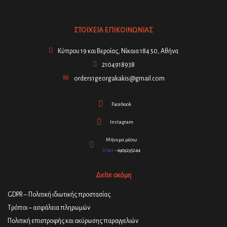
ΣΤΟΙΧΕΙΑ ΕΠΙΚΟΙΝΩΝΙΑΣ
Κύπρου 19 και Βεροίας, Νίκαια 184 50, Αθήνα
2104918938
orders1georgakakis@gmail.com
Facebook
Instagram
Μήνυμα μέσω
Viber
- 6909295244
Δείτε ακόμη
GDPR – Πολιτική ιδιωτικής προστασίας
Τρόποι – ασφάλεια πληρωμών
Πολιτική επιστροφής και ακύρωσης παραγγελιών