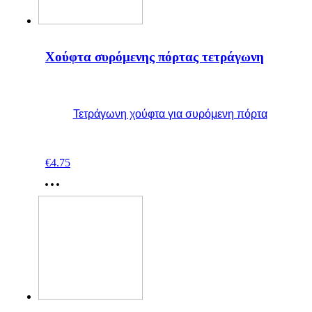
Χούφτα συρόμενης πόρτας τετράγωνη
Τετράγωνη χούφτα για συρόμενη πόρτα
€
4.75