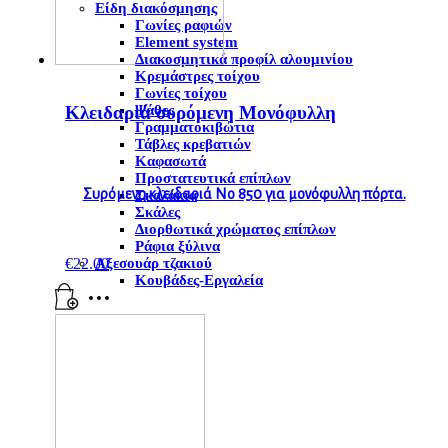
Είδη διακόσμησης
Γωνίες ραφιών
Element system
Διακοσμητικά προφίλ αλουμινίου
Κρεμάστρες τοίχου
Γωνίες τοίχου
Κλειδαριά συρόμενη Μονόφυλλη
Ψάθες
Γραμματοκιβώτια
Τάβλες κρεβατιών
Καφασωτά
Προστατευτικά επίπλων
Συρόμενη κλειδαριά Νο 850 για μονόφυλλη πόρτα.
Σκαλάκια
Σκάλες
Διορθωτικά χρώματος επίπλων
Ράφια ξύλινα
Αξεσουάρ τζακιού
€
22.00
Κουβάδες-Εργαλεία