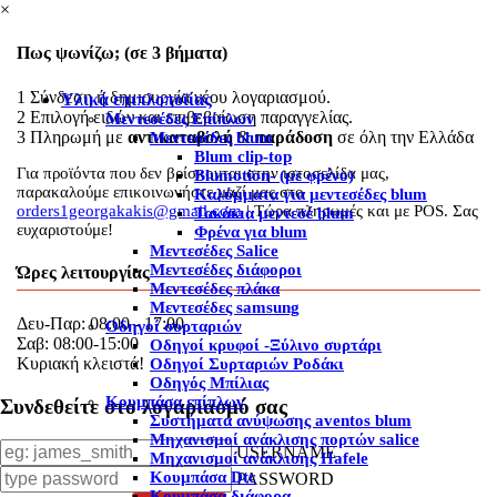
×
Πως ψωνίζω; (σε 3 βήματα)
1
Σύνδεση ή δημιουργία νέου λογαριασμού.
Υλικά επιπλοποϊίας
2
Επιλογή ειδών και επιβεβαίωση παραγγελίας.
Μεντεσέδες Επίπλων
3
Πληρωμή με
αντικαταβολή
&
παράδοση
σε όλη την Ελλάδα
Μεντεσέδες blum
Blum clip-top
Για προϊόντα που δεν βρίσκονται στην ιστοσελίδα μας,
Blumotion- (με φρένο)
παρακαλούμε επικοινωνήστε μαζί μας στο
Καλύμματα για μεντεσέδες blum
orders1georgakakis@gmail.com
| Τώρα πληρωμές και με POS. Σας
Τακάκια μεντεσέ blum
ευχαριστούμε!
Φρένα για blum
Μεντεσέδες Salice
Μεντεσέδες διάφοροι
Ώρες λειτουργίας
Μεντεσέδες πλάκα
Μεντεσέδες samsung
Δευ-Παρ: 08:00 - 17:00
Οδηγοί συρταριών
Σαβ: 08:00-15:00
Οδηγοί κρυφοί -Ξύλινο συρτάρι
Κυριακή κλειστά!
Οδηγοί Συρταριών Ροδάκι
Οδηγός Μπίλιας
Κουμπάσα επίπλων
Συνδεθείτε στο λογαριασμό σας
Συστήματα ανύψωσης aventos blum
Μηχανισμοί ανάκλισης πορτών salice
USERNAME
Μηχανισμοί ανάκλισης Hafele
Κουμπάσα Dtc
PASSWORD
Κουμπάσα διάφορα