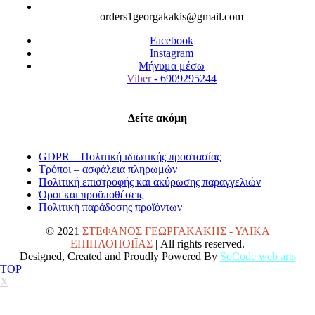
orders1georgakakis@gmail.com
Facebook
Instagram
Μήνυμα μέσω
Viber
- 6909295244
Δείτε ακόμη
GDPR – Πολιτική ιδιωτικής προστασίας
Τρόποι – ασφάλεια πληρωμών
Πολιτική επιστροφής και ακύρωσης παραγγελιών
Όροι και προϋποθέσεις
Πολιτική παράδοσης προϊόντων
© 2021
ΣΤΕΦΑΝΟΣ ΓΕΩΡΓΑΚΑΚΗΣ - ΥΛΙΚΑ
ΕΠΙΠΛΟΠΟΙΪΑΣ
| All rights reserved.
Designed, Created and Proudly Powered By
SoCode web arts
TOP
X