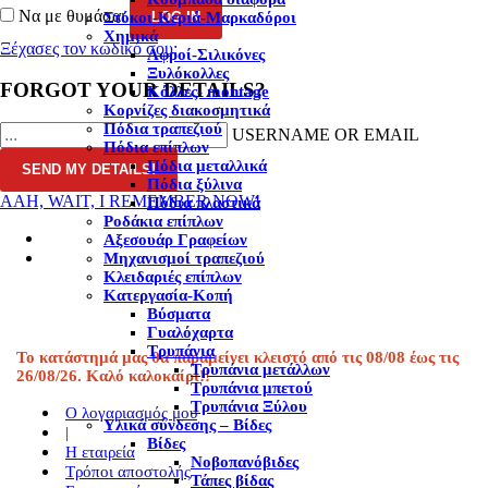
Να με θυμάσαι
Στόκοι-Κεριά-Μαρκαδόροι
Χημικά
Ξέχασες τον κωδικό σου;
Αφροί-Σιλικόνες
Ξυλόκολλες
FORGOT YOUR DETAILS?
Κόλλες- montage
Κορνίζες διακοσμητικά
Πόδια τραπεζιού
USERNAME OR EMAIL
Πόδια επίπλων
Πόδια μεταλλικά
Πόδια ξύλινα
AAH, WAIT, I REMEMBER NOW!
Πόδια πλαστικά
Ροδάκια επίπλων
Αξεσουάρ Γραφείων
Μηχανισμοί τραπεζιού
Κλειδαριές επίπλων
Κατεργασία-Κοπή
Βύσματα
Γυαλόχαρτα
Τρυπάνια
Το κατάστημά μας θα παραμείνει κλειστό από τις 08/08 έως τις
Τρυπάνια μετάλλων
26/08/26. Καλό καλοκαίρι!!
Τρυπάνια μπετού
Τρυπάνια Ξύλου
Ο λογαριασμός μου
Υλικά σύνδεσης – Βίδες
|
Βίδες
Η εταιρεία
Νοβοπανόβιδες
Τρόποι αποστολής
Τάπες βίδας