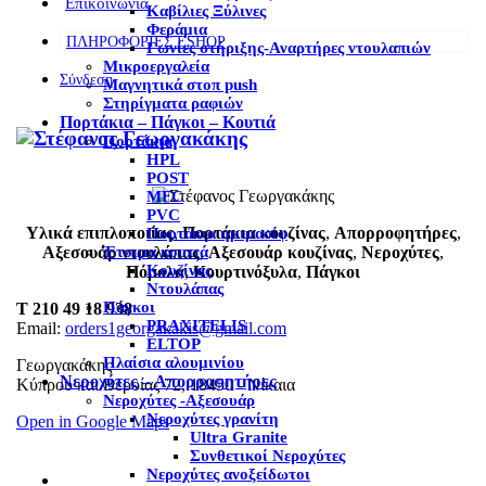
Επικοινωνία
Καβίλιες Ξύλινες
Φεράμια
ΠΛΗΡΟΦΟΡΙΕΣ ESHOP
Γωνίες στήριξης-Αναρτήρες ντουλαπιών
Μικροεργαλεία
Σύνδεση
Μαγνητικά στοπ push
Στηρίγματα ραφιών
Πορτάκια – Πάγκοι – Κουτιά
Πορτάκια
HPL
POST
MFC
PVC
Υλικά επιπλοποιίας
,
Πορτάκια κουζίνας
,
Απορροφητήρες
,
Πορτάκια ημιμασίφ
Έτοιμα κουτιά
Αξεσουάρ ντουλάπας
,
Αξεσουάρ κουζίνας
,
Νεροχύτες
,
Κουζίνας
Πόμολα
,
Κουρτινόξυλα
,
Πάγκοι
Ντουλάπας
Πάγκοι
T 210 49 18 938
PRAXITELIS
Email:
orders1georgakakis@gmail.com
ELTOP
Πλαίσια αλουμινίου
Γεωργακάκης
Νεροχύτες – Απορροφητήρες
Κύπρου και Βεροίας 72, 18450 - Νίκαια
Νεροχύτες -Αξεσουάρ
Νεροχύτες γρανίτη
Open in Google Maps
Ultra Granite
Συνθετικοί Νεροχύτες
Νεροχύτες ανοξείδωτοι