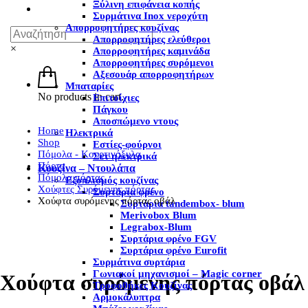
Ξύλινη επιφάνεια κοπής
Συρμάτινα Inox νεροχύτη
Απορροφητήρες κουζίνας
Απορροφητήρες ελεύθεροι
×
Απορροφητήρες καμινάδα
Απορροφητήρες συρόμενοι
Αξεσουάρ απορροφητήρων
Μπαταρίες
No products in cart.
Επιτοίχιες
Πάγκου
Αποσπώμενο ντους
Home
Ηλεκτρικά
Shop
Εστίες-φούρνοι
Πόμολα - Κουρτινόξυλα
Σετ ηλεκτρικά
Πόρτα
Κουζίνα – Ντουλάπα
Πόμολα πόρτας
Εξοπλισμός κουζίνας
Χούφτες Συρόμενης πόρτας
Συρτάρια φρένο
Χούφτα συρόμενης πόρτας οβάλ
Συρτάρια tandembox- blum
Merivobox Blum
Legrabox-Blum
Συρτάρια φρένο FGV
Συρτάρια φρένο Eurofit
Συρμάτινα συρτάρια
Γωνιακοί μηχανισμοί – Magic corner
Χούφτα συρόμενης πόρτας οβάλ
Τροφοθήκες Κουζίνας
Αρμοκάλυπτρα