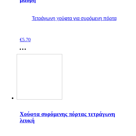
Τετράγωνη χούφτα για συρόμενη πόρτα
€
5.70
Χούφτα συρόμενης πόρτας τετράγωνη
λευκή