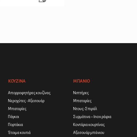
ΚΟΥΖΙΝΑ
ΜΠΑΝΙΟ
Απορροφητήρες κουζίνας
Νιπτήρες
Νεροχύτες -Αξεσουάρ
Μπαταρίες
Μπαταρίες
Ντους-Σπιράλ
Πάγκοι
Συρμάτινα – Inox ράφια
Πορτάκια
Κοντάρια κουρτίνας
Έτοιμα κουτιά
Αξεσουάρ μπάνιου