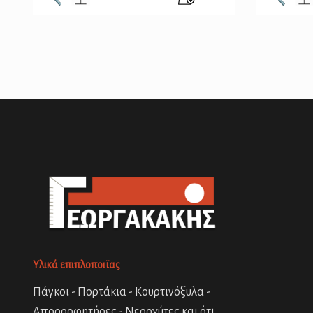
Υλικά επιπλοποιϊας
Πάγκοι - Πορτάκια - Κουρτινόξυλα -
Απορροφητήρες - Νεροχύτες και ότι