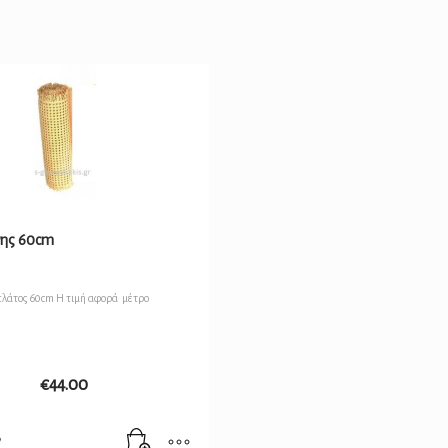
νης 60cm
πλάτος 60cm Η τιμή αφορά μέτρο
€
44.00