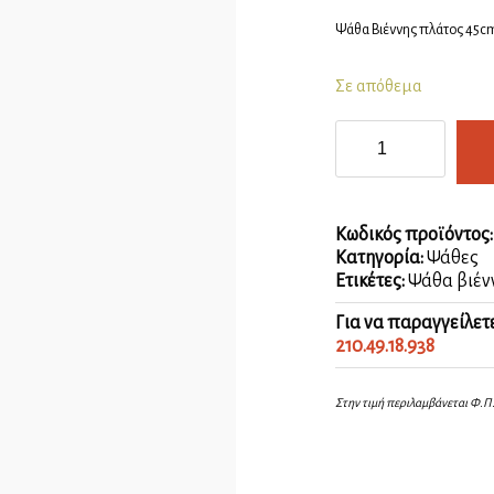
Ψάθα Βιέννης πλάτος 45cm
Σε απόθεμα
Ψάθα
Βιέννης
45cm
ποσότητα
Κωδικός προϊόντος
Κατηγορία:
Ψάθες
Ετικέτες:
Ψάθα βιέν
Για να παραγγείλετ
210.49.18.938
Στην τιμή περιλαμβάνεται Φ.Π