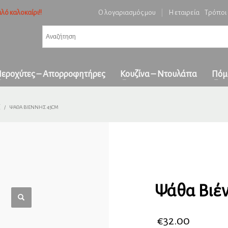
λό καλοκαίρι!!
Ο λογαριασμός μου
|
Η εταιρεία
Τρόποι
3
ή ειδών και επιβεβαίωση παραγγελίας.
Πληρωμή με
αντικαταβολή
&
πα
όλη την Ελλάδα
ε επικοινωνήστε μαζί μας στο
orders1georgakakis@gmail.com
| Τώρα πληρωμέ
εροχύτες – Απορροφητήρες
Κουζίνα – Ντουλάπα
Πόμ
Σ
ΨΆΘΑ ΒΙΈΝΝΗΣ 45CM
Ψάθα Βιέ
€
32.00