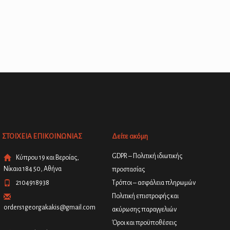
ΣΤΟΙΧΕΙΑ ΕΠΙΚΟΙΝΩΝΙΑΣ
Δείτε ακόμη
GDPR – Πολιτική ιδιωτικής
Κύπρου 19 και Βεροίας,
Νίκαια 184 50, Αθήνα
προστασίας
2104918938
Τρόποι – ασφάλεια πληρωμών
Πολιτική επιστροφής και
orders1georgakakis@gmail.com
ακύρωσης παραγγελιών
Όροι και προϋποθέσεις