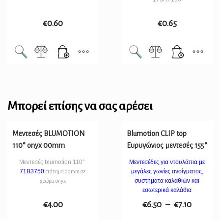
€
0.60
€
0.65
Μπορεί επίσης να σας αρέσει
Μεντεσές BLUMOTION
Blumotion CLIP top
110° onyx 00mm
Ευρυγώνιος μεντεσές 155°
Μεντεσές blumotion 110°
Μεντεσέδες για ντουλάπια με
71B3750
μεγάλες γωνίες ανοίγματος,
πάτημα 00mm σε
συστήματα καλαθιών και
χρώμα onyx
εσωτερικά καλάθια
€
4.00
€
6.50
–
€
7.10