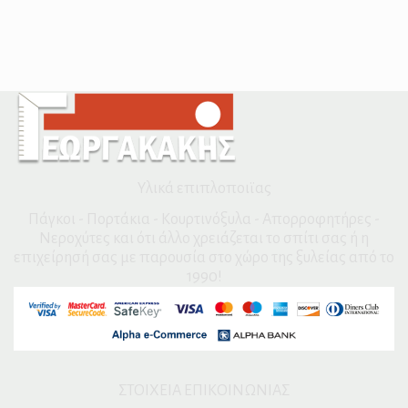
Υλικά επιπλοποιϊας
Πάγκοι - Πορτάκια - Κουρτινόξυλα - Απορροφητήρες -
Νεροχύτες και ότι άλλο χρειάζεται το σπίτι σας ή η
επιχείρησή σας με παρουσία στο χώρο της ξυλείας από το
1990!
ΣΤΟΙΧΕΙΑ ΕΠΙΚΟΙΝΩΝΙΑΣ