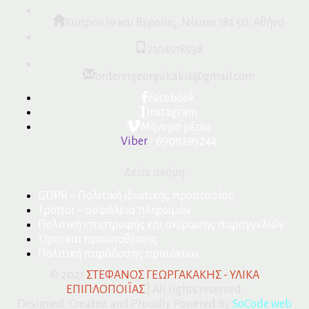
Κύπρου 19 και Βεροίας, Νίκαια 184 50, Αθήνα
2104918938
orders1georgakakis@gmail.com
Facebook
Instagram
Μήνυμα μέσω
Viber
- 6909295244
Δείτε ακόμη
GDPR – Πολιτική ιδιωτικής προστασίας
Τρόποι – ασφάλεια πληρωμών
Πολιτική επιστροφής και ακύρωσης παραγγελιών
Όροι και προϋποθέσεις
Πολιτική παράδοσης προϊόντων
© 2021
ΣΤΕΦΑΝΟΣ ΓΕΩΡΓΑΚΑΚΗΣ - ΥΛΙΚΑ
ΕΠΙΠΛΟΠΟΙΪΑΣ
| All rights reserved.
Designed, Created and Proudly Powered By
SoCode web