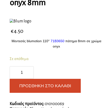
onyx 8mm
€
4.50
Μεντεσές blumotion 110°
71B3650
πάτημα 8mm σε χρώμα
onyx
Σε απόθεμα
BLUMOTION
CLIP
top
110°
ΠΡΟΣΘΉΚΗ ΣΤΟ ΚΑΛΆΘΙ
onyx
8mm
ποσότητα
Κωδικός προϊόντος:
010100069