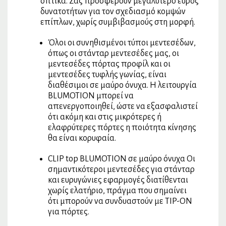
οπτικά. Σας προσφέρουν μεγαλύτερο εύρος
δυνατοτήτων για τον σχεδιασμό κομψών
επίπλων, χωρίς συμβιβασμούς στη μορφή.
Όλοι οι συνηθισμένοι τύποι μεντεσέδων,
όπως οι στάνταρ μεντεσέδες μας, οι
μεντεσέδες πόρτας προφίλ και οι
μεντεσέδες τυφλής γωνίας, είναι
διαθέσιμοι σε μαύρο όνυχα. Η λειτουργία
BLUMOTION μπορεί να
απενεργοποιηθεί, ώστε να εξασφαλιστεί
ότι ακόμη και στις μικρότερες ή
ελαφρύτερες πόρτες η ποιότητα κίνησης
θα είναι κορυφαία.
CLIP top BLUMOTION σε μαύρο όνυχα Οι
σημαντικότεροι μεντεσέδες για στάνταρ
και ευρυγώνιες εφαρμογές διατίθενται
χωρίς ελατήριο, πράγμα που σημαίνει
ότι μπορούν να συνδυαστούν με TIP-ON
για πόρτες.