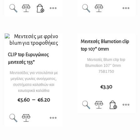
Μεντεσές Blumotion clip
top 107° 0mm
CLIP top Ευρυγώνιος
Μεντεσές Blum clip top
μεντεσές 155°
Blumotion 107° 0mm
75B1750
Μεντεσέδες για ντουλάπια με
μεγάλες γωνίες ανοίγματος,
συστήματα καλαθιών και
€
3.30
εσωτερικά καλάθια
€
5.60
–
€
6.20