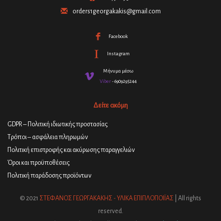
orders1georgakakis@gmail.com
Facebook
Instagram
Μήνυμα μέσω
Viber
- 6909295244
Δείτε ακόμη
GDPR – Πολιτική ιδιωτικής προστασίας
Τρόποι – ασφάλεια πληρωμών
Πολιτική επιστροφής και ακύρωσης παραγγελιών
Όροι και προϋποθέσεις
Πολιτική παράδοσης προϊόντων
© 2021
ΣΤΕΦΑΝΟΣ ΓΕΩΡΓΑΚΑΚΗΣ - ΥΛΙΚΑ ΕΠΙΠΛΟΠΟΙΪΑΣ
| All rights
reserved.