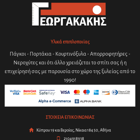
Υλικά επιπλοποιϊας
Πάγκοι - Πορτάκια - Κουρτινόξυλα - Απορροφητήρες -
Νεροχύτες και ότι άλλο χρειάζεται το σπίτι σας ή η
επιχείρησή σας με παρουσία στο χώρο της ξυλείας από το
1990!
ΣΤΟΙΧΕΙΑ ΕΠΙΚΟΙΝΩΝΙΑΣ
Κύπρου 19 και Βεροίας, Νίκαια 184 50, Αθήνα
2104918938