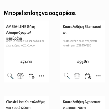
Μπορεί επίσης να σας αρέσει
AMBIA-LINE Θήκη
Κουταλοθήκη Blum κουτί
Αλουμινόχαρτο/
45
μεμβράνη
Θήκη με έλασμα για μεμβράνη και
Κουταλοθήκη blum ανοξείδωτη
ZSI.45VEI6
αλουμινόχαρτο ZC7C0000
κουτί 45cm
€
74.00
€
95.80
Classic Line Κουταλοθήκη
Κουταλοθήκη Ago smart
για κουτί 120cm
για κουτί 70cm