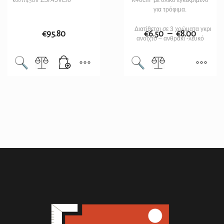
ZSI.45VEI6
K40cm με υλικό εγκεκριμένο
κουτί 45cm
για τρόφιμα.
Διατίθεται σε 3 χρώματα γκρι
€
95.80
€
6.50
–
€
8.00
ανοιχτό – ανθρακί -λευκό