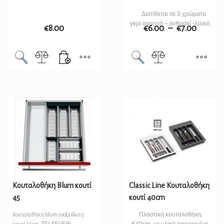
Διατίθεται σε 3 χρώματα
γκρι ανοιχτό – ανθρακί -λευκό
€
8.00
€
6.00
–
€
7.00
Κουταλοθήκη Blum κουτί
Classic Line Κουταλοθήκη
45
κουτί 40cm
Πλαστική κουταλοθήκη
Κουταλοθήκη blum ανοξείδωτη