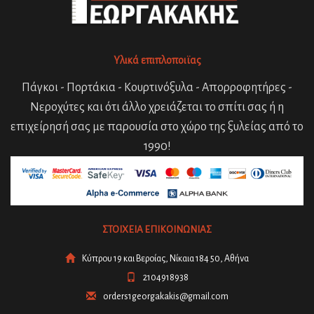
Υλικά επιπλοποιϊας
Πάγκοι - Πορτάκια - Κουρτινόξυλα - Απορροφητήρες -
Νεροχύτες και ότι άλλο χρειάζεται το σπίτι σας ή η
επιχείρησή σας με παρουσία στο χώρο της ξυλείας από το
1990!
ΣΤΟΙΧΕΙΑ ΕΠΙΚΟΙΝΩΝΙΑΣ
Κύπρου 19 και Βεροίας, Νίκαια 184 50, Αθήνα
2104918938
orders1georgakakis@gmail.com