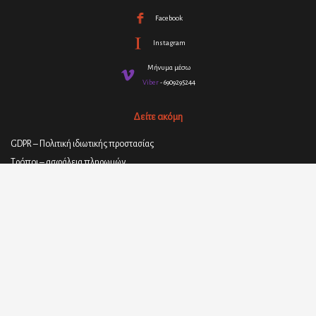
Facebook
Instagram
Μήνυμα μέσω
Viber
- 6909295244
Δείτε ακόμη
GDPR – Πολιτική ιδιωτικής προστασίας
Τρόποι – ασφάλεια πληρωμών
Πολιτική επιστροφής και ακύρωσης παραγγελιών
Όροι και προϋποθέσεις
Πολιτική παράδοσης προϊόντων
© 2021
ΣΤΕΦΑΝΟΣ ΓΕΩΡΓΑΚΑΚΗΣ - ΥΛΙΚΑ ΕΠΙΠΛΟΠΟΙΪΑΣ
| All rights
reserved.
Designed, Created and Proudly Powered By
SoCode web arts