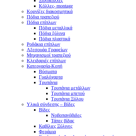
Ξυλόκολλες
Κόλλες- montage
Κορνίζες διακοσμητικά
Πόδια τραπεζιού
Πόδια επίπλων
Πόδια μεταλλικά
Πόδια ξύλινα
Πόδια πλαστικά
Ροδάκια επίπλων
Αξεσουάρ Γραφείων
Μηχανισμοί τραπεζιού
Κλειδαριές επίπλων
Κατεργασία-Κοπή
Βύσματα
Γυαλόχαρτα
Τρυπάνια
Τρυπάνια μετάλλων
Τρυπάνια μπετού
Τρυπάνια Ξύλου
Υλικά σύνδεσης – Βίδες
Βίδες
Νοβοπανόβιδες
Τάπες βίδας
Καβίλιες Ξύλινες
Φεράμια