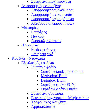
Συρμάτινα Inox νεροχύτη
Απορροφητήρες κουζίνας
Απορροφητήρες ελεύθεροι
Απορροφητήρες καμινάδα
Απορροφητήρες συρόμενοι
Αξεσουάρ απορροφητήρων
Μπαταρίες
Επιτοίχιες
Πάγκου
Αποσπώμενο ντους
Ηλεκτρικά
Εστίες-φούρνοι
Σετ ηλεκτρικά
Κουζίνα – Ντουλάπα
Εξοπλισμός κουζίνας
Συρτάρια φρένο
Συρτάρια tandembox- blum
Merivobox Blum
Legrabox-Blum
Συρτάρια φρένο FGV
Συρτάρια φρένο Eurofit
Συρμάτινα συρτάρια
Γωνιακοί μηχανισμοί – Magic corner
Τροφοθήκες Κουζίνας
Αρμοκάλυπτρα