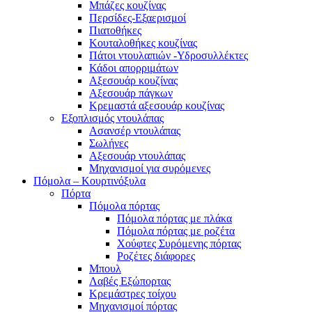
Μπάζες κουζίνας
Περσίδες-Εξαερισμοί
Πιατοθήκες
Κουταλοθήκες κουζίνας
Πάτοι ντουλαπιών -Υδροσυλλέκτες
Κάδοι απορριμάτων
Αξεσουάρ κουζίνας
Αξεσουάρ πάγκων
Κρεμαστά αξεσουάρ κουζίνας
Εξοπλισμός ντουλάπας
Ασανσέρ ντουλάπας
Σωλήνες
Αξεσουάρ ντουλάπας
Μηχανισμοί για συρόμενες
Πόμολα – Κουρτινόξυλα
Πόρτα
Πόμολα πόρτας
Πόμολα πόρτας με πλάκα
Πόμολα πόρτας με ροζέτα
Χούφτες Συρόμενης πόρτας
Ροζέτες διάφορες
Μπουλ
Λαβές Εξώπορτας
Κρεμάστρες τοίχου
Μηχανισμοί πόρτας