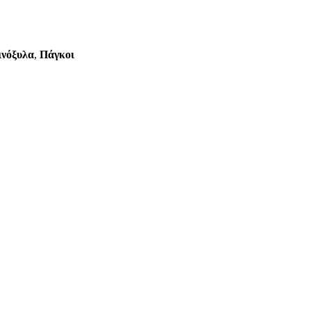
ινόξυλα
,
Πάγκοι