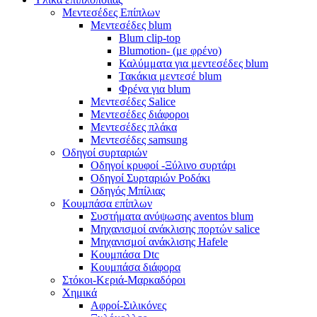
Μεντεσέδες Επίπλων
Μεντεσέδες blum
Blum clip-top
Blumotion- (με φρένο)
Καλύμματα για μεντεσέδες blum
Τακάκια μεντεσέ blum
Φρένα για blum
Μεντεσέδες Salice
Μεντεσέδες διάφοροι
Μεντεσέδες πλάκα
Μεντεσέδες samsung
Οδηγοί συρταριών
Οδηγοί κρυφοί -Ξύλινο συρτάρι
Οδηγοί Συρταριών Ροδάκι
Οδηγός Μπίλιας
Κουμπάσα επίπλων
Συστήματα ανύψωσης aventos blum
Μηχανισμοί ανάκλισης πορτών salice
Μηχανισμοί ανάκλισης Hafele
Κουμπάσα Dtc
Κουμπάσα διάφορα
Στόκοι-Κεριά-Μαρκαδόροι
Χημικά
Αφροί-Σιλικόνες