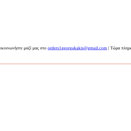
πικοινωνήστε μαζί μας στο
orders1georgakakis@gmail.com
| Τώρα πληρω