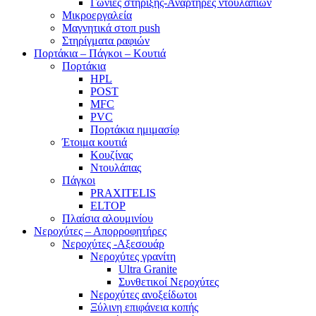
Γωνίες στήριξης-Αναρτήρες ντουλαπιών
Μικροεργαλεία
Μαγνητικά στοπ push
Στηρίγματα ραφιών
Πορτάκια – Πάγκοι – Κουτιά
Πορτάκια
HPL
POST
MFC
PVC
Πορτάκια ημιμασίφ
Έτοιμα κουτιά
Κουζίνας
Ντουλάπας
Πάγκοι
PRAXITELIS
ELTOP
Πλαίσια αλουμινίου
Νεροχύτες – Απορροφητήρες
Νεροχύτες -Αξεσουάρ
Νεροχύτες γρανίτη
Ultra Granite
Συνθετικοί Νεροχύτες
Νεροχύτες ανοξείδωτοι
Ξύλινη επιφάνεια κοπής